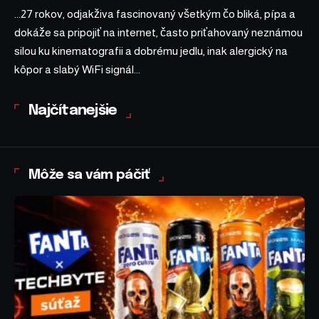
...27 rokov, odjakživa fascinovaný všetkým čo bliká, pípa a
dokáže sa pripojiť na internet, často priťahovaný neznámou
silou ku kinematografii a dobrému jedlu, inak alergický na
kôpor a slabý WiFi signál...
Najčítanejšie
Môže sa vám páčiť