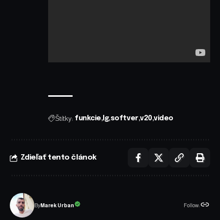
Štítky:
funkcie
lg
softver
v20
video
Zdieľať tento článok
Follow:
Marek Urban
By