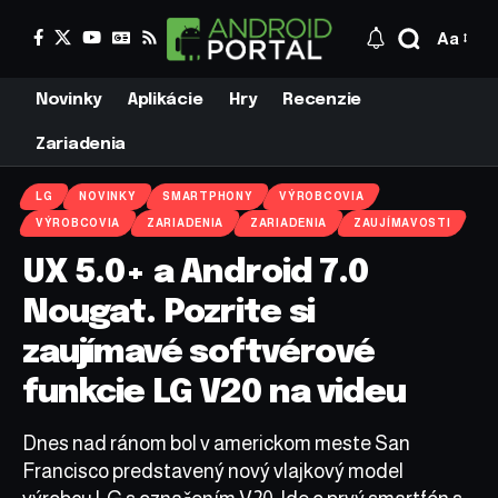
Aa
Novinky
Aplikácie
Hry
Recenzie
Zariadenia
LG
NOVINKY
SMARTPHONY
VÝROBCOVIA
VÝROBCOVIA
ZARIADENIA
ZARIADENIA
ZAUJÍMAVOSTI
UX 5.0+ a Android 7.0
Nougat. Pozrite si
zaujímavé softvérové
funkcie LG V20 na videu
Dnes nad ránom bol v americkom meste San
Francisco predstavený nový vlajkový model