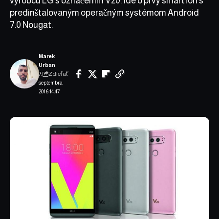
výrobcu LG s označením V20. Ide o prvý smartfón s
predinštalovaným operačným systémom Android
7.0 Nougat.
Marek
Urban
Zdieľať
7.
septembra
2016 14:47