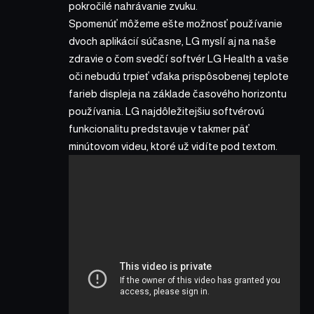
pokročilé nahrávanie zvuku.
Spomenúť môžeme ešte možnosť používanie
dvoch aplikácií súčasne, LG myslí aj na naše
zdravie o čom svedčí softvér LG Health a vaše
oči nebudú trpieť vďaka prispôsobenej teplote
farieb displeja na základe časového horizontu
používania. LG najdôležitejšiu softvérovú
funkcionalitu predstavuje v takmer päť
minútovom videu, ktoré už vidíte pod textom.