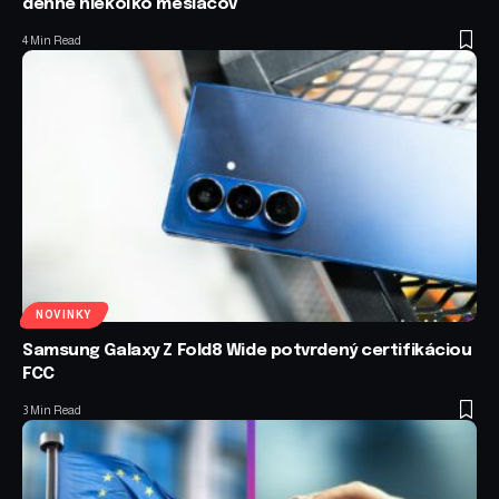
denne niekoľko mesiacov
4 Min Read
NOVINKY
Samsung Galaxy Z Fold8 Wide potvrdený certifikáciou
FCC
3 Min Read