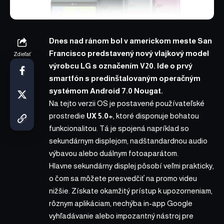
Dnes nad ránom bol v americkom meste San
Francisco predstavený nový vlajkový model
Zdieľať
výrobcu LG s označením V20. Ide o prvý
smartfón s predinštalovaným operačným
systémom Android 7.0 Nougat.
Na tejto verzii OS je postavené používateľské
prostredie
UX 5.0+
, ktoré disponuje bohatou
funkcionalitou. Tá je spojená napríklad so
sekundárnym displejom, nadštandardnou audio
výbavou alebo duálnym fotoaparátom.
Hlavne sekundárny displej pôsobí veľmi prakticky,
o čom sa môžete presvedčiť na promo videu
nižšie. Získate okamžitý prístup k upozorneniam,
rôznym aplikáciam, nechýba in-app Google
vyhľadávanie alebo impozantný nástroj pre