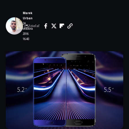
Marek
Urban
24.
Zdieľať
októbra
2016
16:48