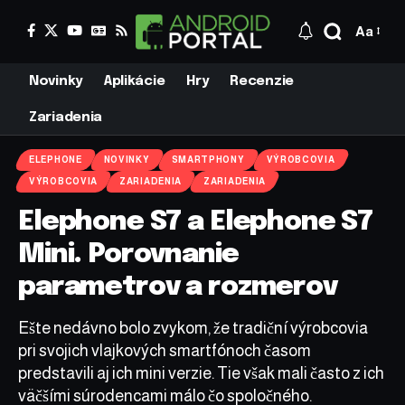
Aa
Novinky
Aplikácie
Hry
Recenzie
Zariadenia
ELEPHONE
NOVINKY
SMARTPHONY
VÝROBCOVIA
VÝROBCOVIA
ZARIADENIA
ZARIADENIA
Elephone S7 a Elephone S7
Mini. Porovnanie
parametrov a rozmerov
Ešte nedávno bolo zvykom, že tradiční výrobcovia
pri svojich vlajkových smartfónoch časom
predstavili aj ich mini verzie. Tie však mali často z ich
väčšími súrodencami málo čo spoločného.