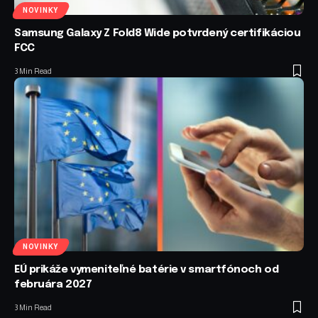
NOVINKY
Samsung Galaxy Z Fold8 Wide potvrdený certifikáciou
FCC
3 Min Read
NOVINKY
EÚ prikáže vymeniteľné batérie v smartfónoch od
februára 2027
3 Min Read