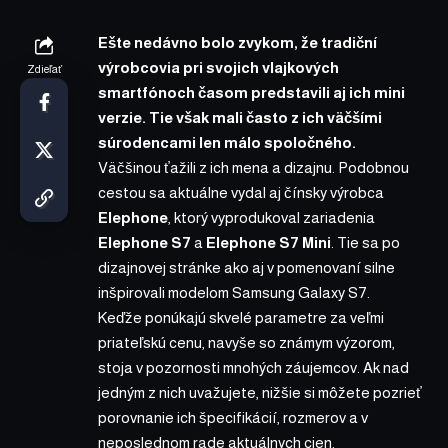
Ešte nedávno bolo zvykom, že tradiční
výrobcovia pri svojich vlajkových
Zdieľať
smartfónoch časom predstavili aj ich mini
verzie. Tie však mali často z ich väčšími
súrodencami len málo spoločného.
Väčšinou ťažili z ich mena a dizajnu. Podobnou
cestou sa aktuálne vydal aj čínsky výrobca
Elephone
, ktorý vyprodukoval zariadenia
Elephone S7
a
Elephone S7 Mini
. Tie sa po
dizajnovej stránke ako aj v pomenovaní silne
inšpirovali modelom Samsung Galaxy S7.
Keďže ponúkajú skvelé parametre za veľmi
priateľskú cenu, navyše so známym výzorom,
stoja v pozornosti mnohých záujemcov. Ak nad
jedným z nich uvažujete, nižšie si môžete pozrieť
porovnanie ich špecifikácií, rozmerov a v
neposlednom rade aktuálnych cien.