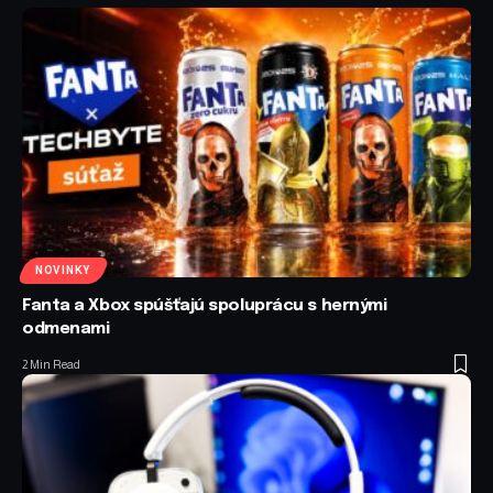
NOVINKY
Fanta a Xbox spúšťajú spoluprácu s hernými
odmenami
2 Min Read