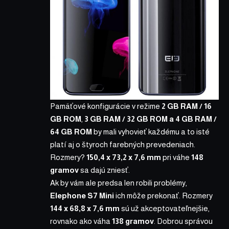
Pamäťové konfigurácie v režime
2 GB RAM / 16
GB ROM
,
3 GB RAM / 32 GB ROM a 4 GB RAM /
64 GB ROM
by mali vyhovieť každému a to isté
platí aj o štyroch farebných prevedeniach.
Rozmery?
150,4 x 73,2 x 7,6 mm
pri váhe
148
gramov
sa dajú zniesť.
Ak by vám ale predsa len robili problémy,
Elephone S7 Mini
ich môže prekonať. Rozmery
144 x 68,8 x 7,6 mm
sú už akceptovateľnejšie,
rovnako ako váha
138 gramov
. Dobrou správou