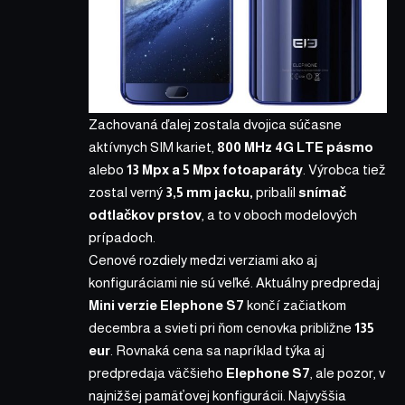
Zachovaná ďalej zostala dvojica súčasne
aktívnych SIM kariet,
800 MHz 4G LTE pásmo
alebo
13 Mpx a 5 Mpx fotoaparáty
. Výrobca tiež
zostal verný
3,5 mm jacku,
pribalil
snímač
odtlačkov prstov
, a to v oboch modelových
prípadoch.
Cenové rozdiely medzi verziami ako aj
konfiguráciami nie sú veľké. Aktuálny predpredaj
Mini verzie Elephone S7
končí začiatkom
decembra a svieti pri ňom cenovka približne
135
eur
. Rovnaká cena sa napríklad týka aj
predpredaja väčšieho
Elephone S7
, ale pozor, v
najnižšej pamäťovej konfigurácii. Najvyššia