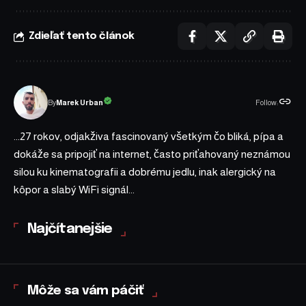
Zdieľať tento článok
Follow:
Marek Urban
By
...27 rokov, odjakživa fascinovaný všetkým čo bliká, pípa a
dokáže sa pripojiť na internet, často priťahovaný neznámou
silou ku kinematografii a dobrému jedlu, inak alergický na
kôpor a slabý WiFi signál...
Najčítanejšie
Môže sa vám páčiť