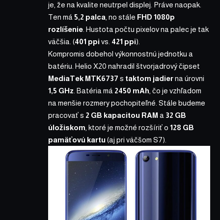
je, že na kvalite neutrpel displej. Práve naopak.
Ten má
5,2 palca
, no stále
FHD 1080p
rozlíšenie
. Hustota počtu pixelov na palec je tak
väčšia. (
401 ppi
vs.
421 ppi
).
Kompromis dobehol výkonnostnú jednotku a
batériu. Helio X20 nahradil štvorjadrový čipset
MediaTek MTK6737
s
taktom jadier
na úrovni
1,5 GHz
. Batéria má
2450 mAh
, čo je vzhľadom
na menšie rozmery pochopiteľné. Stále budeme
pracovať s
2 GB kapacitou RAM
a
32 GB
úložiskom
, ktoré je možné rozšíriť o
128 GB
pamäťovú kartu
(aj pri väčšom S7).