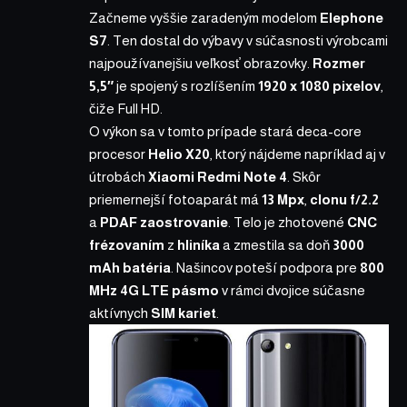
Začneme vyššie zaradeným modelom
Elephone
S7
. Ten dostal do výbavy v súčasnosti výrobcami
najpoužívanejšiu veľkosť obrazovky.
Rozmer
5,5″
je spojený s rozlíšením
1920 x 1080 pixelov
,
čiže Full HD.
O výkon sa v tomto prípade stará deca-core
procesor
Helio X20
, ktorý nájdeme napríklad aj v
útrobách
Xiaomi Redmi Note 4
. Skôr
priemernejší fotoaparát má
13 Mpx
,
clonu f/2.2
a
PDAF zaostrovanie
. Telo je zhotovené
CNC
frézovaním
z
hliníka
a zmestila sa doň
3000
mAh batéria
. Našincov poteší podpora pre
800
MHz 4G LTE pásmo
v rámci dvojice súčasne
aktívnych
SIM kariet
.