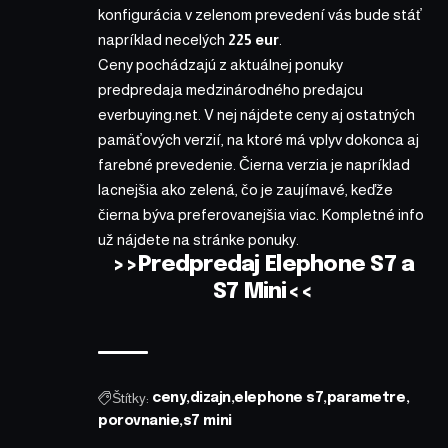
konfigurácia v zelenom prevedení vás bude stáť
napríklad necelých
225 eur
.
Ceny pochádzajú z aktuálnej ponuky
predpredaja medzinárodného predajcu
everbuying.net
. V nej nájdete ceny aj ostatných
pamäťových verzií, na ktoré má vplyv dokonca aj
farebné prevedenie. Čierna verzia je napríklad
lacnejšia ako zelená, čo je zaujímavé, keďže
čierna býva preferovanejšia viac. Kompletné info
už nájdete
na stránke ponuky.
>>Predpredaj Elephone S7 a
S7 Mini<<
Štítky:
ceny
dizajn
elephone s7
parametre
porovnanie
s7 mini