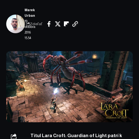
Marek
Urban
19.
Zdieľať
októbra
2016
15:54
Titul
Lara Croft: Guardian of Light
patrí k