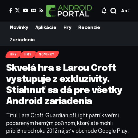
Aa
Novinky
Aplikácie
Hry
Recenzie
Zariadenia
HRY
HRY
NOVINKY
Skvelá hra s Larou Croft
vystupuje z exkluzivity.
Stiahnuť sa dá pre všetky
Android zariadenia
Titul Lara Croft: Guardian of Light patrí k veľmi
podareným herným počinom, ktorý ste mohli
približne od roku 2012 nájsť v obchode Google Play.