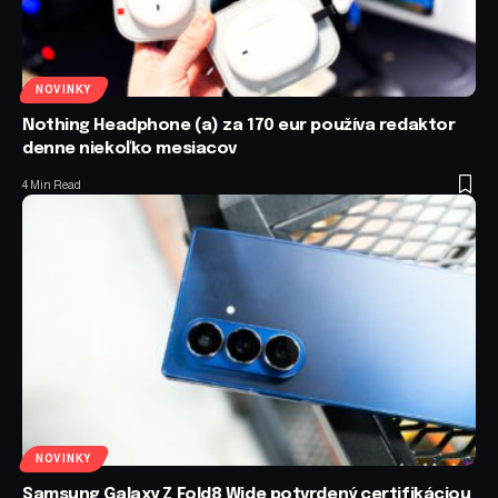
NOVINKY
Nothing Headphone (a) za 170 eur používa redaktor
denne niekoľko mesiacov
4 Min Read
NOVINKY
Samsung Galaxy Z Fold8 Wide potvrdený certifikáciou