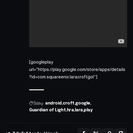
[googleplay
url=“https://play.google.com/store/apps/details
?id=com.squareenix.laracroftgol“]
Štítky:
android
croft
google
Guardian of Light
hra
lara
play