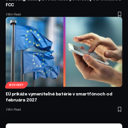
FCC
3 Min Read
NOVINKY
EÚ prikáže vymeniteľné batérie v smartfónoch od
februára 2027
3 Min Read