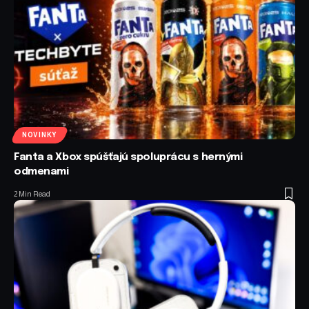
NOVINKY
Fanta a Xbox spúšťajú spoluprácu s hernými
odmenami
2 Min Read