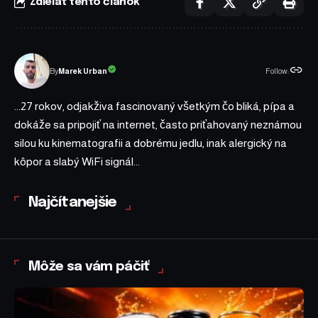
Zdieľať tento článok
Follow:
Marek Urban
By
...27 rokov, odjakživa fascinovaný všetkým čo bliká, pípa a
dokáže sa pripojiť na internet, často priťahovaný neznámou
silou ku kinematografii a dobrému jedlu, inak alergický na
kôpor a slabý WiFi signál...
Najčítanejšie
Môže sa vám páčiť