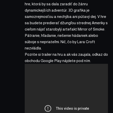
hre, ktorá by sa dala zaradiť do žánru
dynamickejších adventúr. 3D grafika je
samozrejmosťou a nechýba ani pútavý dej. V hre
sa budete predierať džungľou strednej Ameriky s
cieľom nájsť starobylý artefakt Mirror of Smoke.
Pátranie, hľadanie, riešenie hádaniek alebo
súboje s nepriateľmi. Nič, čo by Lara Croft
nezvládla.
Pozrite si trailer na hru a ak vás zaujala, odkaz do
obchodu Google Play nájdete pod ním.