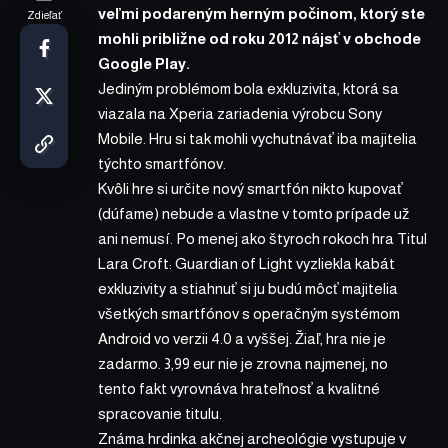
veľmi podareným herným počinom, ktorý ste
Zdieľať
mohli približne od roku 2012 nájsť v obchode
Google Play.
Jediným problémom bola exkluzivita, ktorá sa
viazala na Xperia zariadenia výrobcu Sony
Mobile. Hru si tak mohli vychutnávať iba majitelia
týchto smartfónov.
Kvôli hre si určite nový smartfón nikto kupovať
(dúfame) nebude a vlastne v tomto prípade už
ani nemusí. Po menej ako štyroch rokoch hra Titul
Lara Croft: Guardian of Light vyzliekla kabát
exkluzivity a stiahnuť si ju budú môcť majitelia
všetkých smartfónov s operačným systémom
Android vo verzii 4.0 a vyššej. Žiaľ, hra nie je
zadarmo. 3,99 eur nie je zrovna najmenej, no
tento fakt vyrovnáva hrateľnosť a kvalitné
spracovanie titulu.
Známa hrdinka akčnej archeológie vystupuje v