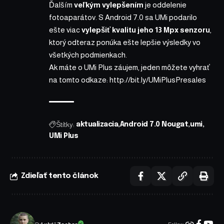
Ďalším
veľkým vylepšením
je oddelenie
fotoaparátov. S Android 7.0 sa UMi podarilo
ešte viac
vylepšiť kvalitu jeho 13 Mpx senzoru
,
ktorý odteraz ponúka ešte lepšie výsledky vo
všetkých podmienkach.
Ak máte o UMi Plus záujem, jeden môžete vyhrať
na tomto odkaze:
http://bit.ly/UMiPlusPresales
Štítky:
aktualizacia
Android 7.0 Nougat
umi
UMi Plus
Zdieľať tento článok