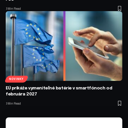
3 Min Read
NOVINKY
EÚ prikáže vymeniteľné batérie v smartfónoch od
februára 2027
3 Min Read