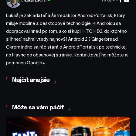
Follow:
Lukáš Zachar
By
Lukáš je zakladateľ a šéfredaktor AndroidPortal.sk, ktorý
miluje mobilné a desktopové technológie. K Androidu sa
dopracoval hneď po tom, ako si kúpil HTC HD2, do ktorého
si ihneď nahral vtedy najnovší Android 2.3 Gingerbread.
Okrem iného sa rád stará o AndroidPortal.sk po technickej,
no hlavne po obsahovej stránke. Kontaktovať ho môžete aj
pomocou
Google+
Najčítanejšie
Môže sa vám páčiť