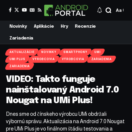
Aa
Novinky
Aplikácie
Hry
Recenzie
Zariadenia
AKTUALIZÁCIE
NOVINKY
SMARTPHONY
UMI
UMI PLUS
VÝROBCOVIA
VÝROBCOVIA
ZARIADENIA
ZARIADENIA
VIDEO: Takto funguje
nainštalovaný Android 7.0
Nougat na UMi Plus!
Dnes sme od čínskeho výrobcu UMi obdržali
výbornú správu. Aktualizácia na Android 7.0 Nougat
pre UMi Plus je vo finálnom štádiu testovania a