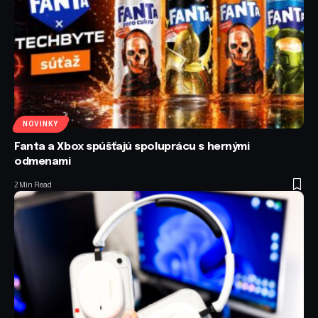
NOVINKY
Fanta a Xbox spúšťajú spoluprácu s hernými
odmenami
2 Min Read