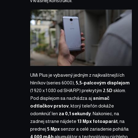
v krásnej konštrukcii.
UMi Plus je vybavený jedným z najkvalitnejších
hliníkov (series 6000),
5,5-palcovým displejom
(1 920 x 1 080 od SHARP) prekrytým
2.5D
sklom.
Pod displejom sa nachádza aj
snímač
odtlačkov prstov
, ktorý telefón dokáže
odomknúť len
za 0,1 sekundy
. Nakoniec, na
zadnej strane nájdete
13 Mpx fotoaparát
, na
prednej
5 Mpx
senzor a celé zariadenie poháňa
4 000 mAh
akumulátor s technológiou rýchleho