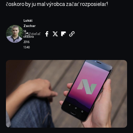
čoskoro by ju mal výrobca začať rozposielať!
Lukáš
Zachar
14.
Zdieľať
októbra
2016
13:40