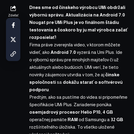
Dnes sme od čínskeho výrobcu UMi obdržali
výbornú správu. Aktualizácia na Android 7.0
Zdieľať
Nougat pre UMi Plus je vo finálnom štádiu
testovania a čoskoro by ju mal výrobca začať
rozposielať!
Firma práve zverejnila video, v ktorom môžete
vidieť, ako
Android 7.0
vyzerá na Umi Plus. Ide
o výbornú správu pre mnohých majiteľov či už
aktuálnych alebo budúcich. UMi verí, že tieto
novinky záujemcov utvrdia v tom, že aj
čínske
spoločnosti
sa
dokážu starať o softvérovú
podporu
.
Predtým, ako sa pustíme do videa si pripomeňme
špecifikácie UMi Plus. Zariadenie ponúka
osemjadrový procesor Helio P10, 4 GB
operačnej pamäte
RAM
od Samsungu a
32 GB
rozšíriteľného úložiska. To všetko uložené