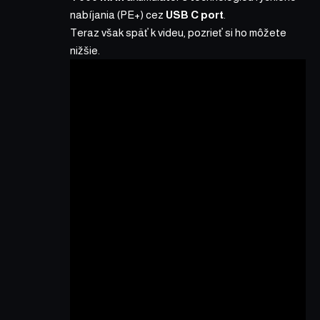
nabíjania (PE+) cez
USB C port
.
Teraz však späť k videu, pozrieť si ho môžete
nižšie.