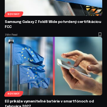
NOVINKY
Samsung Galaxy Z Fold8 Wide potvrdený certifikáciou
FCC
3 Min Read
NOVINKY
EÚ prikáže vymeniteľné batérie v smartfónoch od
februára 2027