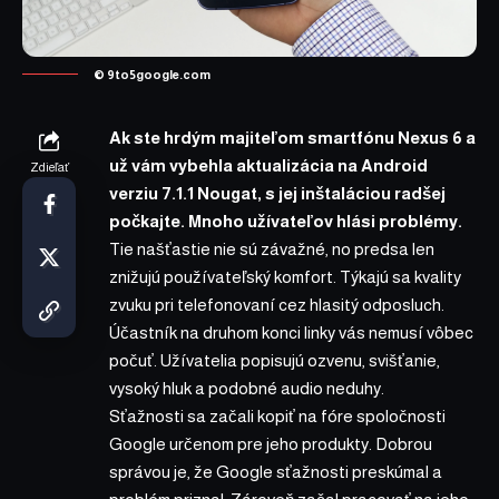
©
9to5google.com
Ak ste hrdým majiteľom smartfónu Nexus 6 a
už vám vybehla aktualizácia na Android
Zdieľať
verziu 7.1.1 Nougat, s jej inštaláciou radšej
počkajte. Mnoho užívateľov hlási problémy.
Tie našťastie nie sú závažné, no predsa len
znižujú používateľský komfort. Týkajú sa kvality
zvuku pri telefonovaní cez hlasitý odposluch.
Účastník na druhom konci linky vás nemusí vôbec
počuť. Užívatelia popisujú ozvenu, svišťanie,
vysoký hluk a podobné audio neduhy.
Sťažnosti sa začali kopiť na
fóre spoločnosti
Google
určenom pre jeho produkty. Dobrou
správou je, že Google sťažnosti preskúmal a