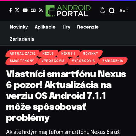
Aa
Novinky
Aplikácie
Hry
Recenzie
Zariadenia
AKTUALIZÁCIE
NEXUS
NEXUS 6
NOVINKY
SMARTPHONY
VÝROBCOVIA
VÝROBCOVIA
ZARIADENIA
Vlastníci smartfónu Nexus
6 pozor! Aktualizácia na
verziu OS Android 7.1.1
môže spôsobovať
problémy
Ak ste hrdým majiteľom smartfónu Nexus 6 a už