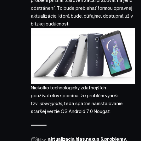
problém priznal. Zároveň začal pracovať na jeho
odstránení. To bude prebiehať formou opravnej
aktualizácie, ktorá bude, dúfajme, dostupná už v
blízkej budúcnosti.
Niekoľko technologicky zdatnejších
používateľov spomína, že problém vyrieši
tzv.
downgrade,
teda spätné nainštalovanie
staršej verzie OS Android 7.0 Nougat.
Štítky:
aktualizacia
hlas
nexus 6
problemy