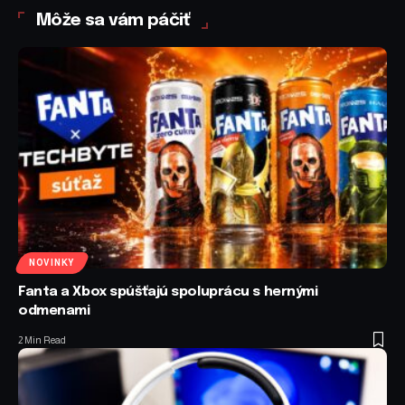
Môže sa vám páčiť
NOVINKY
Fanta a Xbox spúšťajú spoluprácu s hernými
odmenami
2 Min Read