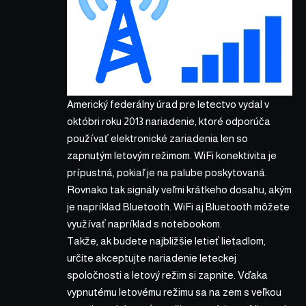
Americký federálny úrad pre letectvo vydal v
októbri roku 2013 nariadenie, ktoré odporúča
používať elektronické zariadenia len so
zapnutým letovým režimom. WiFi konektivita je
prípustná, pokiaľ je na palube poskytovaná.
Rovnako tak signály veľmi krátkeho dosahu, akým
je napríklad Bluetooth. WiFi aj Bluetooth môžete
využívať napríklad s notebookom.
Takže, ak budete najbližšie letieť lietadlom,
určite akceptujte nariadenie leteckej
spoločnosti a letový režim si zapnite. Vďaka
vypnutému letovému režimu sa na zem s veľkou