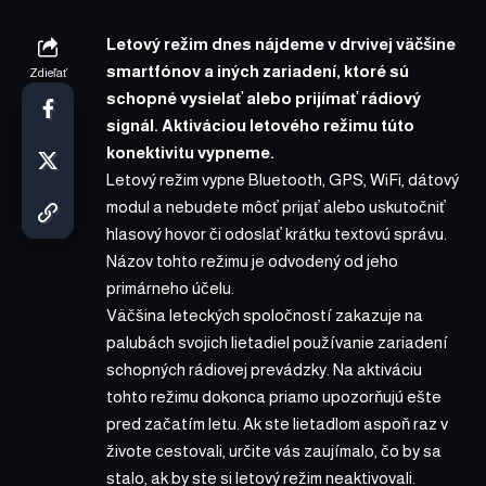
Letový režim dnes nájdeme v drvivej väčšine
smartfónov a iných zariadení, ktoré sú
Zdieľať
schopné vysielať alebo prijímať rádiový
signál. Aktiváciou letového režimu túto
konektivitu vypneme.
Letový režim vypne Bluetooth, GPS, WiFi, dátový
modul a nebudete môcť prijať alebo uskutočniť
hlasový hovor či odoslať krátku textovú správu.
Názov tohto režimu je odvodený od jeho
primárneho účelu.
Väčšina leteckých spoločností zakazuje na
palubách svojich lietadiel používanie zariadení
schopných rádiovej prevádzky. Na aktiváciu
tohto režimu dokonca priamo upozorňujú ešte
pred začatím letu. Ak ste lietadlom aspoň raz v
živote cestovali, určite vás zaujímalo, čo by sa
stalo, ak by ste si letový režim neaktivovali.