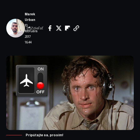
Marek
Urban
10.
Zdieľať
februára
2017
16:44
Pripútajte sa, prosím!