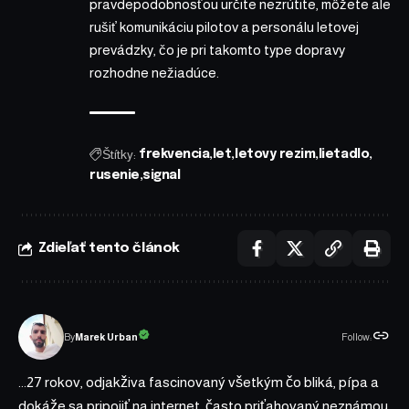
pravdepodobnosťou určite nezrútite, môžete ale
rušiť komunikáciu pilotov a personálu letovej
prevádzky, čo je pri takomto type dopravy
rozhodne nežiadúce.
Štítky:
frekvencia
let
letovy rezim
lietadlo
rusenie
signal
Zdieľať tento článok
Follow:
Marek Urban
By
...27 rokov, odjakživa fascinovaný všetkým čo bliká, pípa a
dokáže sa pripojiť na internet, často priťahovaný neznámou