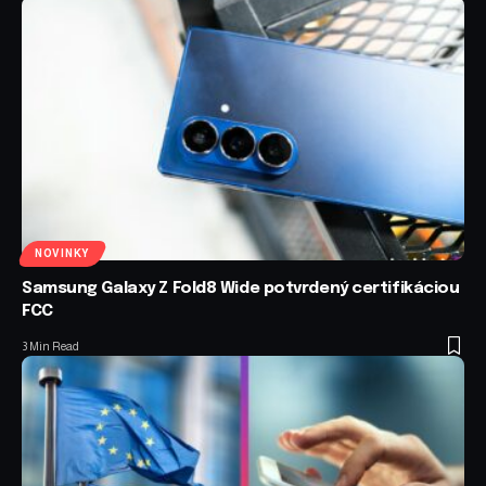
NOVINKY
Samsung Galaxy Z Fold8 Wide potvrdený certifikáciou
FCC
3 Min Read