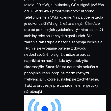
(okolo 100 mW), ako klasický GSM signál (zväčša
od 0,6W do 4W), prostredníctvom ktorého
telefonujeme a SMS-kujeme. Na palube lietadla
je dokonca GSM signál ešte silnejší. Čím ďalej
ste od pozemných vysielačov, tým viac sa snaží
mobilný telefón zachytiť signál z nich. Sila
žiarenia tak stúpa a batéria sa vybíja rýchlejšie.
Rýchlejšie vybíjanie batérie z dôvodu
nedostatočného signálu môžete badať
napríklad na horách, kde býva pokrytie
skromnejšie. Smartfón sa neustále pokúša o
pripojenie, resp. prepína medzi rôznymi
frekvenciami, ktoré sú najlepšie zachytiteľné.
Takýto proces je pre zariadenie energeticky
náročnejší.