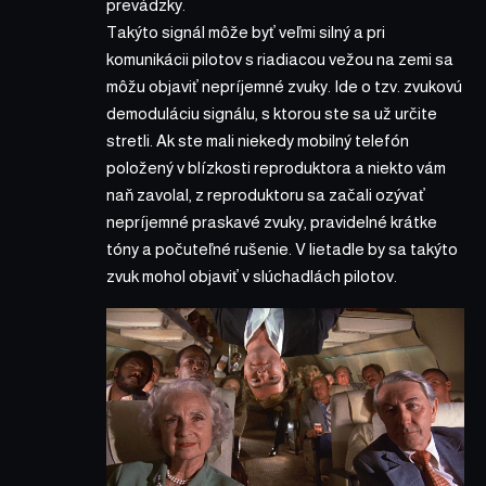
prevádzky.
Takýto signál môže byť veľmi silný a pri
komunikácii pilotov s riadiacou vežou na zemi sa
môžu objaviť nepríjemné zvuky. Ide o tzv. zvukovú
demoduláciu signálu, s ktorou ste sa už určite
stretli. Ak ste mali niekedy mobilný telefón
položený v blízkosti reproduktora a niekto vám
naň zavolal, z reproduktoru sa začali ozývať
nepríjemné praskavé zvuky, pravidelné krátke
tóny a počuteľné rušenie. V lietadle by sa takýto
zvuk mohol objaviť v slúchadlách pilotov.