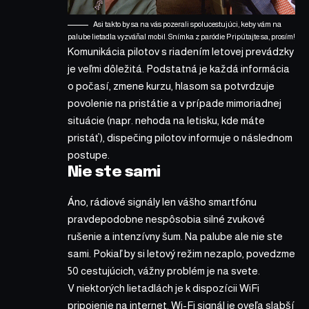
Asi takto by sa na vás pozerali spolucestujúci, keby vám na
palube lietadla vyzváňal mobil. Snímka z paródie Pripútajte sa, prosím!
Komunikácia pilotov s riadením letovej prevádzky
je veľmi dôležitá. Podstatná je každá informácia
o počasí, zmene kurzu, hlasom sa potvrdzuje
povolenie na pristátie a v prípade mimoriadnej
situácie (napr. nehoda na letisku, kde máte
pristáť), dispečing pilotov informuje o následnom
postupe.
Nie ste sami
Áno, rádiové signály len vášho smartfónu
pravdepodobne nespôsobia silné zvukové
rušenie a intenzívny šum. Na palube ale nie ste
sami. Pokiaľ by si letový režim nezaplo, povedzme
50 cestujúcich, vážny problém je na svete.
V niektorých lietadlách je k dispozícii WiFi
pripojenie na internet. Wi-Fi signál je oveľa slabší