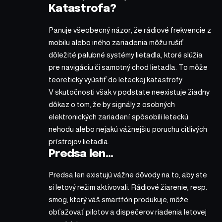
Katastrofa?
Panuje všeobecný názor, že rádiové frekvencie z
mobilu alebo iného zariadenia môžu rušiť
dôležité palubné systémy lietadla, ktoré slúžia
pre navigáciu či samotný chod lietadla. To môže
teoreticky vyústiť do leteckej katastrofy.
V skutočnosti však v podstate neexistuje žiadny
dôkaz o tom, že by signály z osobných
elektronických zariadení spôsobili leteckú
nehodu alebo nejakú vážnejšiu poruchu citlivých
prístrojov lietadla.
Predsa len…
Predsa len existujú vážne dôvody na to, aby ste
si letový režim aktivovali. Rádiové žiarenie, resp.
smog, ktorý váš smartfón produkuje, môže
obťažovať pilotov a dispečerov riadenia letovej