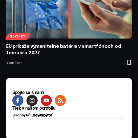
NOVINKY
EÚ prikáže vymeniteľné batérie v smartfónoch od
februára 2027
3 Min Read
Spojte sa s nami
Tiež v našom portfóliu
© 2025 BYTE Media s.r.o. Všetky práva vyhradené.