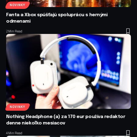
NOVINKY
Fanta a Xbox spúšťajú spoluprácu s hernými
odmenami
2 Min Read
NOVINKY
Nothing Headphone (a) za 170 eur používa redaktor
denne niekoľko mesiacov
4 Min Read