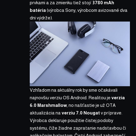
prvkami a za zmienku tiež stojí
3780 mAh
batéria
(výrobca Sony, výrobcom avizované dva
dni výdrže).
Vzhľadom na aktuálny rok by sme očakávali
najnovšiu verziu OS Android. Realitou je
verzia
6.0 Marshmallow
, no našťastie je už OTA
aktualizácia na
verziu 7.0 Nougat
v príprave.
Výrobca deklaruje použitie čistej podoby
systému, čiže žiadne zapratanie nadstavbou či
aplikačným balastom. Čistý Android zabezpečí