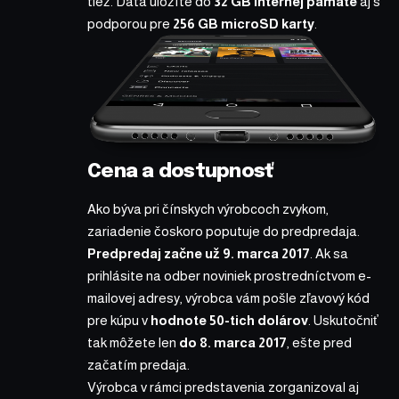
tiež. Dáta uložíte do
32 GB internej pamäte
aj s
podporou pre
256 GB microSD karty
.
Cena a dostupnosť
Ako býva pri čínskych výrobcoch zvykom,
zariadenie čoskoro poputuje do predpredaja.
Predpredaj začne už 9. marca 2017
. Ak sa
prihlásite na odber noviniek prostredníctvom e-
mailovej adresy, výrobca vám pošle zľavový kód
pre kúpu v
hodnote 50-tich dolárov
. Uskutočniť
tak môžete len
do 8. marca 2017
, ešte pred
začatím predaja.
Výrobca v rámci predstavenia zorganizoval aj