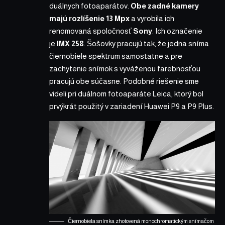
duálnych fotoaparátov.
Obe zadné kamery
majú
rozlíšenie 13 Mpx
a vyrobila ich
renomovaná spoločnosť
Sony
. Ich označenie
je
IMX 258
. Šošovky pracujú tak, že jedna sníma
čiernobiele spektrum samostatne a pre
zachytenie snímok s vyváženou farebnosťou
pracujú obe súčasne. Podobné riešenie sme
videli pri duálnom fotoaparáte Leica, ktorý bol
prvýkrát použitý v zariadení Huawei P9 a P9 Plus.
Čiernobiela snímka zhotovená monochromatickým snímačom