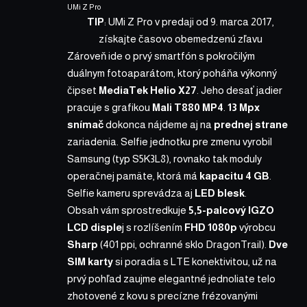
UMi Z Pro
TIP
:
UMi Z Pro v predaji od 9. marca 2017,
získajte časovo obemedzenú zľavu
Zároveň ide o prvý smartfón s pokročilým
duálnym fotoaparátom, ktorý poháňa výkonný
čipset
MediaTek Helio X27
. Jeho desať jadier
pracuje s grafikou
Mali T880 MP4
.
13 Mpx
snímač
dokonca nájdeme aj na
prednej strane
zariadenia. Selfie jednotku pre zmenu vyrobil
Samsung (typ S5K3L8), rovnako tak moduly
operačnej pamäte, ktorá má
kapacitu 4 GB
.
Selfie kameru sprevádza aj
LED blesk
.
Obsah vám sprostredkuje
5,5-palcový IGZO
LCD disple
j s rozlíšením
FHD 1080p
výrobcu
Sharp
(401 ppi, ochranné sklo DragonTrail).
Dve
SIM karty
si poradia s LTE konektivitou, už na
prvý pohľad zaujme elegantné jednoliate telo
zhotovené z kovu s precízne frézovanými