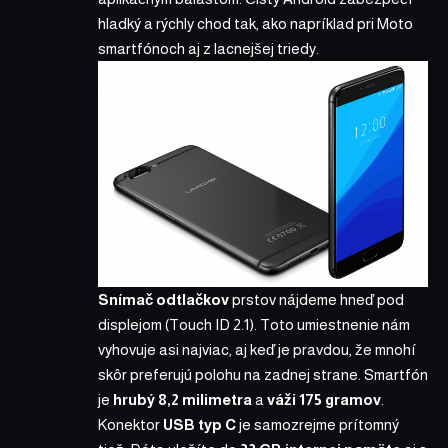
hladký a rýchly chod tak, ako napríklad pri Moto
smartfónoch aj z lacnejšej triedy.
Snímač odtlačkov
prstov nájdeme hneď pod
displejom (Touch ID 2.1). Toto umiestnenie nám
vyhovuje asi najviac, aj keď je pravdou, že mnohí
skôr preferujú polohu na zadnej strane. Smartfón
je
hrubý 8,2 milimetra
a
váži 175 gramov
.
Konektor
USB typ C
je samozrejme prítomný