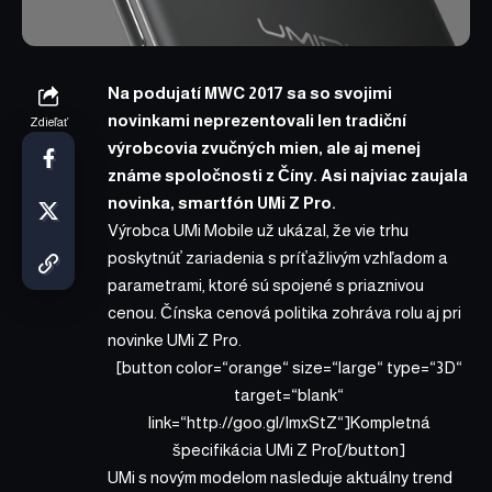
Na podujatí MWC 2017 sa so svojimi
novinkami neprezentovali len tradiční
Zdieľať
výrobcovia zvučných mien, ale aj menej
známe spoločnosti z Číny. Asi najviac zaujala
novinka,
smartfón UMi Z Pro
.
Výrobca UMi Mobile už ukázal, že vie trhu
poskytnúť zariadenia s príťažlivým vzhľadom a
parametrami, ktoré sú spojené s priaznivou
cenou. Čínska cenová politika zohráva rolu aj pri
novinke
UMi Z Pro
.
[button color=“orange“ size=“large“ type=“3D“
target=“blank“
link=“http://goo.gl/ImxStZ“]Kompletná
špecifikácia UMi Z Pro[/button]
UMi s novým modelom nasleduje aktuálny trend