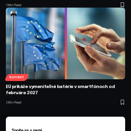
3 Min Read
NOVINKY
EÚ prikáže vymeniteľné batérie v smartfónoch od
februára 2027
3 Min Read
Spojte sa s nami