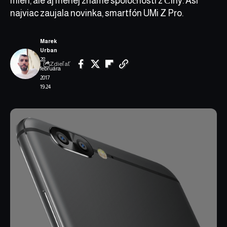
mien, ale aj menej známe spoločnosti z Číny. Asi
najviac zaujala novinka, smartfón UMi Z Pro.
Marek
Urban
28.
Zdieľať
februára
2017
19:24