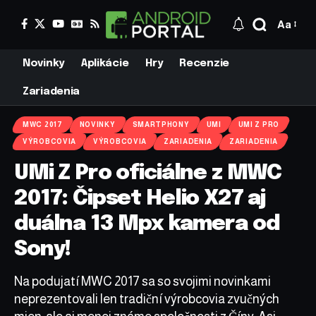
Aa
Novinky
Aplikácie
Hry
Recenzie
Zariadenia
MWC 2017
NOVINKY
SMARTPHONY
UMI
UMI Z PRO
VÝROBCOVIA
VÝROBCOVIA
ZARIADENIA
ZARIADENIA
UMi Z Pro oficiálne z MWC
2017: Čipset Helio X27 aj
duálna 13 Mpx kamera od
Sony!
Na podujatí MWC 2017 sa so svojimi novinkami
neprezentovali len tradiční výrobcovia zvučných