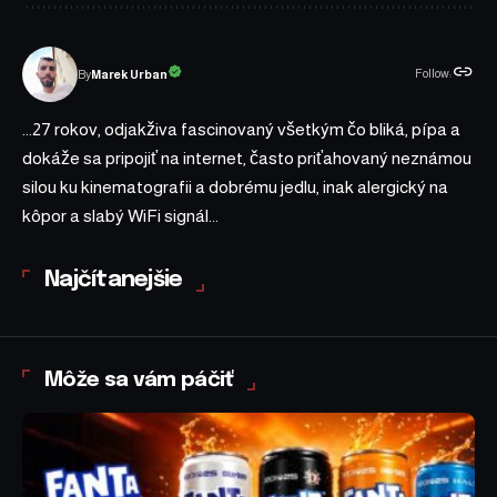
Follow:
Marek Urban
By
...27 rokov, odjakživa fascinovaný všetkým čo bliká, pípa a
dokáže sa pripojiť na internet, často priťahovaný neznámou
silou ku kinematografii a dobrému jedlu, inak alergický na
kôpor a slabý WiFi signál...
Najčítanejšie
Môže sa vám páčiť