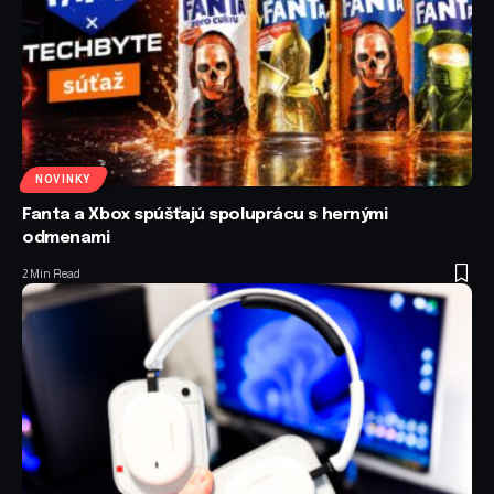
NOVINKY
Fanta a Xbox spúšťajú spoluprácu s hernými
odmenami
2 Min Read