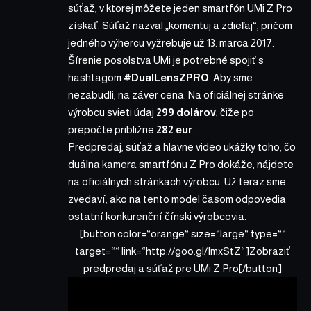
súťaž, v ktorej môžete jeden smartfón
UMi Z Pro
získať. Súťaž nazval „komentuj a zdieľaj“, pričom
jedného výhercu vyžrebuje už 13. marca 2017.
Šírenie posolstva UMi je potrebné spojiť s
hashtagom
#DualLensZPRO
. Aby sme
nezabudli, na záver cena.
Na oficiálnej stránke
výrobcu svieti údaj
299 dolárov
, čiže po
prepočte približne
282 eur
.
Predpredaj, súťaž a hlavne video ukážky toho, čo
duálna kamera smartfónu Z Pro dokáže, nájdete
na oficiálnych stránkach
výrobcu. Už teraz sme
zvedaví, ako na tento model časom odpovedia
ostatní konkurenční čínski výrobcovia.
[button color=“orange“ size=“large“ type=““
target=““ link=“http://goo.gl/ImxStZ“]Zobraziť
predpredaj a súťaž pre UMi Z Pro[/button]