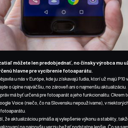
zatiaľ môžete len predobjednať, no čínsky výrobca mu už
rčenú hlavne pre vycibrenie fotoaparátu.
bjavila u nás v Európe, kde ju získavajú ľudia, ktorí už majú P10 
jde o úplne najväčšiu, no zároveň ani o najmenšiu aktualizáciu.
práv má byť určená pre fotoaparát a jeho funkcionalitu. Okrem 
oogle Voice (niečo, čo na Slovensku nepoužívame), v niektorýc
 fotoaparátu.
í, že aktualizáciou prináša aj vylepšenie výkonu a stability, ta
alizovaní na najnovšiu verziu bežať podstatne lepšie. Čo sa sam