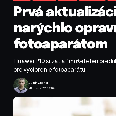
Prvá aktualizác
narýchlo oprav
fotoaparátom
Huawei P10 si zatiaľ môžete len predo
pre vycibrenie fotoaparátu.
Lukáš Zachar
28. marca 2017 08:05