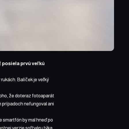
 posiela prvú veľkú
v rukách. Balíček je veľký
toho, že doteraz fotoaparát
h prípadoch nefungoval ani
kže smartfón by mal hneď po
otnej verzie softvéru týka,