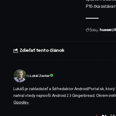
P10-tka ostáva 
Štítky:
huawei
H
Zdieľať tento článok
By
Lukáš Zachar
Lukáš je zakladateľ a šéfredaktor AndroidPortal.sk, ktorý
nahral vtedy najnovší Android 2.3 Gingerbread. Okrem iné
Google+