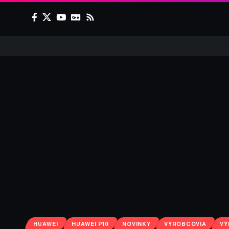
HUAWEI
HUAWEI P10
NOVINKY
VÝROBCOVIA
VÝ