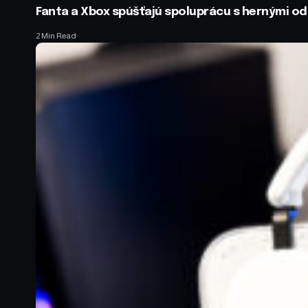
Fanta a Xbox spúšťajú spoluprácu s hernými 
2 Min Read