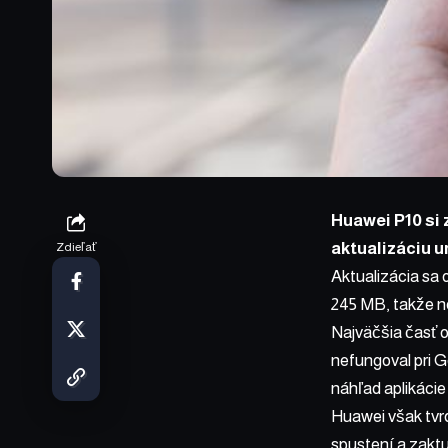
Huawei P10 si 
aktualizáciu u
Zdieľať
Aktualizácia sa o
245 MB, takže ne
Najväčšia časť o
nefungoval pri G
náhľad aplikácie
Huawei však tvrd
spustení a zaktu