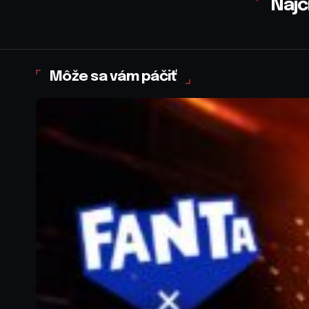
Najč
Môže sa vám páčiť