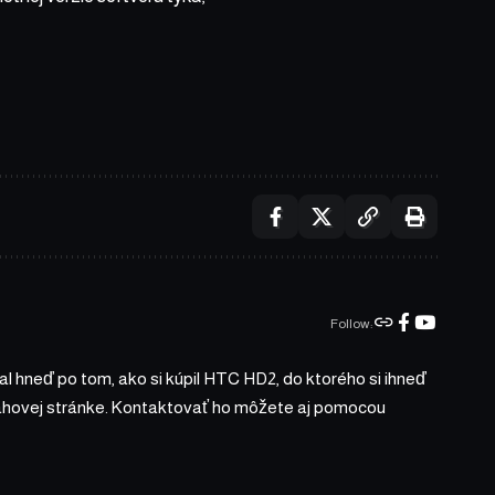
Follow:
l hneď po tom, ako si kúpil HTC HD2, do ktorého si ihneď
bsahovej stránke. Kontaktovať ho môžete aj pomocou