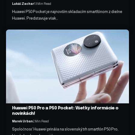
Lukáš Zachar
13 Min Read
Huawei P50 Pocket je najnovším skladacím smartfónom z dielne
Huawei. Predstavuje však…
Huawei P50 Pro a P50 Pocket: Všetky informácie o
novinkách!
Marek Urban
2 Min Read
Spoločnosť Huawei prináša na slovenský trh smartfón P50 Pro,