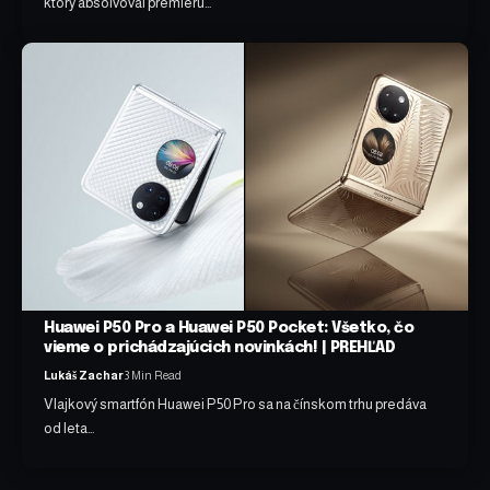
ktorý absolvoval premiéru…
Huawei P50 Pro a Huawei P50 Pocket: Všetko, čo
vieme o prichádzajúcich novinkách! | PREHĽAD
Lukáš Zachar
3 Min Read
Vlajkový smartfón Huawei P50 Pro sa na čínskom trhu predáva
od leta…