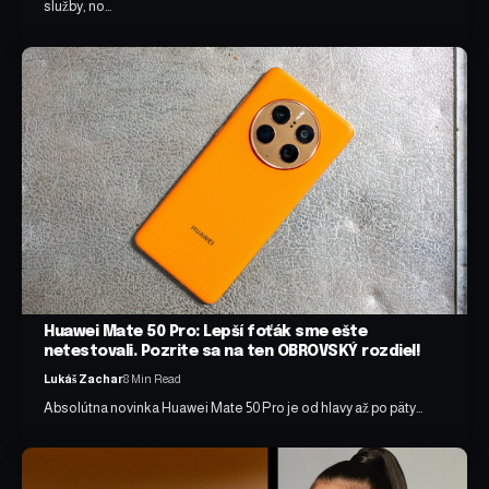
služby, no…
Huawei Mate 50 Pro: Lepší foťák sme ešte
netestovali. Pozrite sa na ten OBROVSKÝ rozdiel!
Lukáš Zachar
8 Min Read
Absolútna novinka Huawei Mate 50 Pro je od hlavy až po päty…