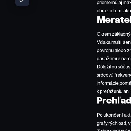
priemernú aj max
obraz o tom, ako
Merateľ
Okrem základnýc
Vďaka multi-sen
povrchu alebo z
pasážami a nároč
Dôležitou súčas
srdcovú frekvenc
informácie pomáh
k preťaženiu an
Prehľad
Po ukončení akti
grafy rýchlosti,