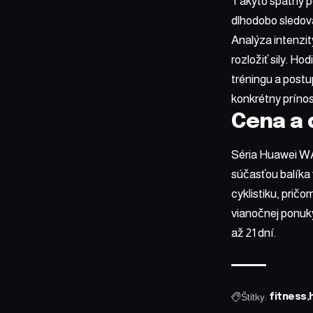
Takýto spätný po
dlhodobo sledova
Analýza intenzit
rozložiť sily. H
tréningu a postu
konkrétny prínos
Cena a 
Séria Huawei WA
súčasťou balíka 
cyklistiku, prič
vianočnej ponuk
až 21 dní.
Štítky:
fitness