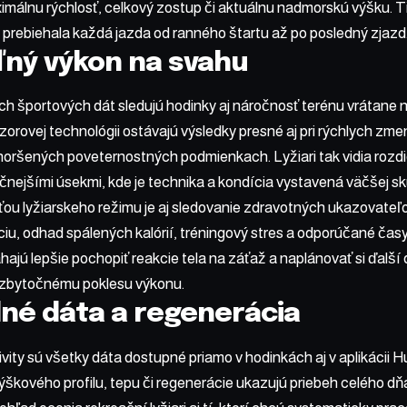
imálnu rýchlosť, celkový zostup či aktuálnu nadmorskú výšku. T
 prebiehala každá jazda od ranného štartu až po posledný zjazd
ný výkon na svahu
h športových dát sledujú hodinky aj náročnosť terénu vrátane n
zorovej technológii ostávajú výsledky presné aj pri rýchlych z
horšených poveternostných podmienkach. Lyžiari tak vidia rozdi
nejšími úsekmi, kde je technika a kondícia vystavená väčšej s
ťou lyžiarskeho režimu je aj sledovanie zdravotných ukazovate
iu, odhad spálených kalórií, tréningový stres a odporúčané časy
ajú lepšie pochopiť reakcie tela na záťaž a naplánovať si ďalš
i zbytočnému poklesu výkonu.
né dáta a regenerácia
vity sú všetky dáta dostupné priamo v hodinkách aj v aplikácii 
 výškového profilu, tepu či regenerácie ukazujú priebeh celého d