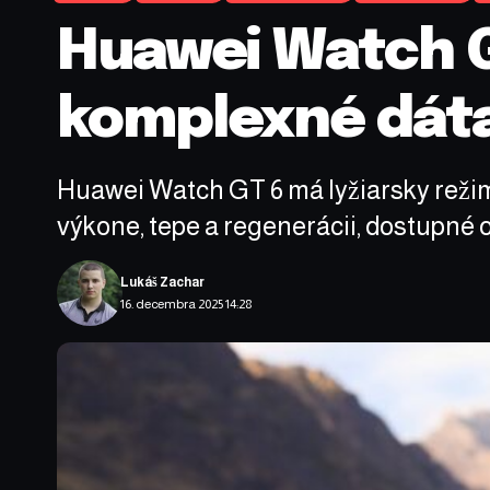
Huawei Watch GT
komplexné dáta
Huawei Watch GT 6 má lyžiarsky režim
výkone, tepe a regenerácii, dostupné o
Lukáš Zachar
16. decembra 2025 14:28