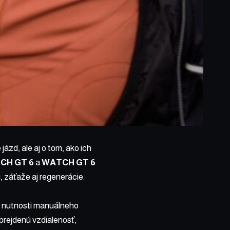
ázd, ale aj o tom, ako ich
CH GT 6
a
WATCH GT 6
, záťaže aj regenerácie.
z nutnosti manuálneho
prejdenú vzdialenosť,