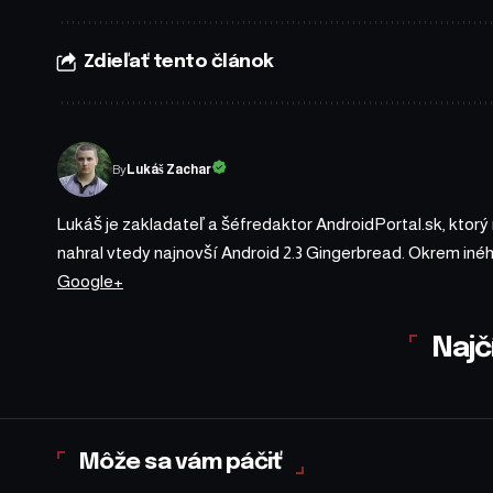
Zdieľať tento článok
By
Lukáš Zachar
Lukáš je zakladateľ a šéfredaktor AndroidPortal.sk, ktorý
nahral vtedy najnovší Android 2.3 Gingerbread. Okrem iné
Google+
Najč
Môže sa vám páčiť