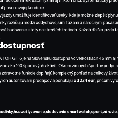
hľad ocenia rekreační lyžiari aj tí, ktorí chcú systematicky pra
ť posun svojej kondície.
y jazdy umožňuje identifikovať úseky, kde je možné zlepšiť plynu
odinky rozlišujú medzi oddychovejšími fázami a náročnými pasáža
pné budovanie istoty na strmších tratiach. Každá ďalšia jazda t
.
dostupnosť
TCH GT 6 je na Slovensku dostupná vo veľkostiach 46 mm aj 41
viac ako 100 športových aktivít. Okrem zimných športov podporujú
om zdravotné funkcie dopĺňajú komplexný pohľad na celkový životn
y ich autorizovaní predajcovia ponúkajú
od 224 eur
, pričom výr
hodinky
huawei
lyzovanie
sledovanie
smartwatch
sport
zdravie