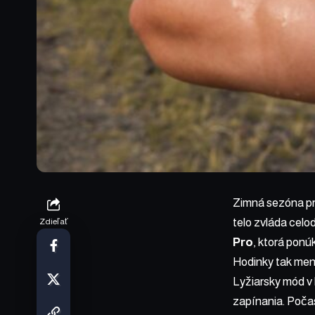
Zimná sezóna prin
telo zvláda celod
Zdieľať
Pro
, ktorá ponú
Hodinky tak men
Lyžiarsky mód v
zapínania. Počas