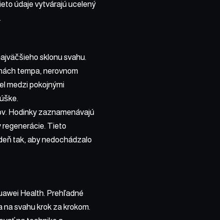
ieto údaje vytvárajú ucelený
.
ajväčšieho sklonu svahu.
menách tempa, nerovnom
el medzi pokojnými
kúške.
ľov. Hodinky zaznamenávajú
 regenerácie. Tieto
í deň tak, aby nedochádzalo
Huawei Health. Prehľadné
ňa na svahu krok za krokom.