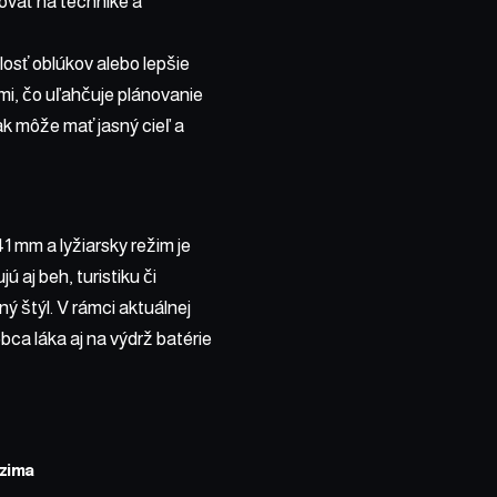
covať na technike a
losť oblúkov alebo lepšie
mi, čo uľahčuje plánovanie
ak môže mať jasný cieľ a
 mm a lyžiarsky režim je
 aj beh, turistiku či
ý štýl. V rámci aktuálnej
obca láka aj na výdrž batérie
zima