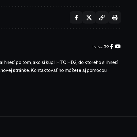
Follow:
l hneď po tom, ako si kúpil HTC HD2, do ktorého si ihneď
bsahovej stránke. Kontaktovať ho môžete aj pomocou