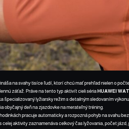
áša na svahy tisíce ľudí, ktorí chcú mať prehľad nielen o počte j
ennú záťaž. Práve na tento typ aktivít cieli séria
HUAWEI WAT
ka špecializovaný lyžiarsky režim s detailným sledovaním výkonu
ia obyčajný deň na zjazdovke na merateľný tréning.
 hodinkách pracuje automaticky a rozpozná pohyb na svahu be
 celej aktivity zaznamenáva celkový čas lyžovania, počet jázd, 