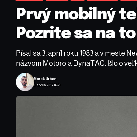
Prvý mobilný te
Pozrite sa na t
Písal sa 3. apríl roku 1983 a v meste 
názvom Motorola DynaTAC. Išlo o veľk
Marek Urban
3. apríla 2017 16:21