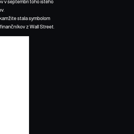
v v septembri toho istého
ov.
okamžite stala symbolom
 finančníkov z Wall Street.