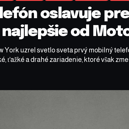
lefón oslavuje pr
o najlepšie od Mot
New York uzrel svetlo sveta prvý mobilný tel
é, ťažké a drahé zariadenie, ktoré však zm