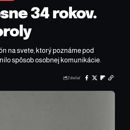
esne 34 rokov.
oroly
efón na svete, ktorý poznáme pod
enilo spôsob osobnej komunikácie.
Zdieľať