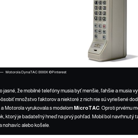
Motorola DynaTAC 8000X ©
Pinterest
o jasné, že mobilné telefóny musia byť menšie, ľahšie a musia vyd
ôsobiť množstvo faktorov a niektoré z nich nie sú vyriešené dodn
9 a Motorola vyrukovala s modelom
MicroTAC
. Oproti prvému m
rok, ktorý je badateľný hneď na prvý pohľad. Mobil bol navrhnutý
a nohavíc alebo košele.