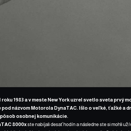
íl roku 1983 a v meste New York uzrel svetlo sveta prvý m
 pod názvom Motorola DynaTAC. Išlo o veľké, ťažké a dr
spôsob osobnej komunikácie.
aTAC 8000x
ste nabíjali desať hodín a následne ste si mohli už