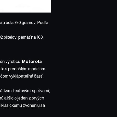
torá bola 350 gramov. Podľa
2 pixelov, pamäť na 100
efón výrobcu.
Motorola
ste s predošlým modelom.
pričom vyklápateľná časť
krátkymi textovými správami,
 a išlo o jeden z prvých
ku klasickému zvoneniu sa