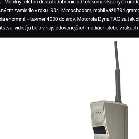
. Mobilný telefón dostal odobrenie od telekomunikačných úrado
ný trh zamierilo v roku 1984. Mimochodom, mobil vážil 794 gram
ola enormná – takmer 4000 dolárov. Motorola DynaTAC sa tak 
tstva, vidieť ju bolo v najsledovanejších médiách alebo v rukách