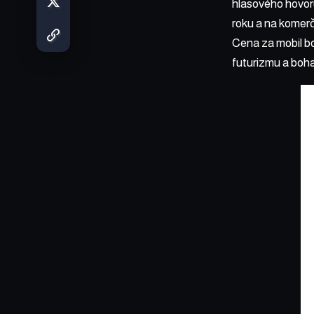
hlasového hovoru
roku a na komerč
Cena za mobil b
futurizmu a boha