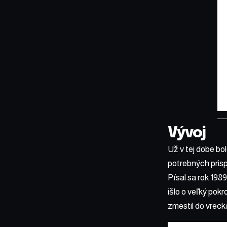
Vývoj
Už v tej dobe bol
potrebných prisp
Písal sa rok 198
išlo o veľký pok
zmestil do vreck