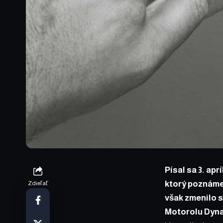
Písal sa 3. apr
ktorý poznáme
Zdieľať
však zmenilo 
Motorolu
Dyn