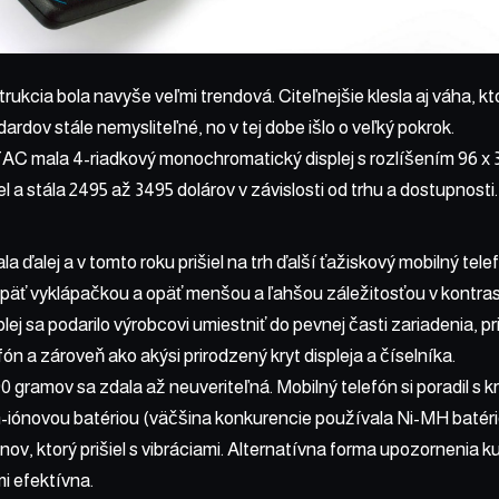
rukcia bola navyše veľmi trendová. Citeľnejšie klesla aj váha, k
rdov stále nemysliteľné, no v tej dobe išlo o veľký pokrok.
C mala 4-riadkový monochromatický displej s rozlíšením 96 x 3
l a stála 2495 až 3495 dolárov v závislosti od trhu a dostupnosti.
a ďalej a v tomto roku prišiel na trh ďalší ťažiskový mobilný tel
päť vyklápačkou a opäť menšou a ľahšou záležitosťou v kontra
plej sa podarilo výrobcovi umiestniť do pevnej časti zariadenia, 
fón a zároveň ako akýsi prirodzený kryt displeja a číselníka.
 gramov sa zdala až neuveriteľná. Mobilný telefón si poradil s 
m-iónovou batériou (väčšina konkurencie používala Ni-MH batérie)
nov, ktorý prišiel s vibráciami. Alternatívna forma upozornenia 
i efektívna.