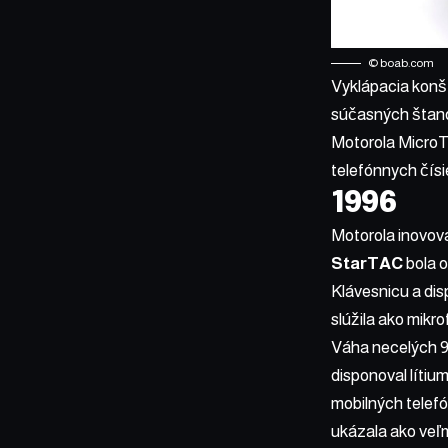
©
boab.com
Vyklápacia konšt
súčasných štanda
Motorola MicroTA
telefónnych čísie
1996
Motorola inovoval
StarTAC
bola o
Klávesnicu a dis
slúžila ako mikro
Váha necelých 90
disponoval lítiu
mobilných telefó
ukázala ako veľm