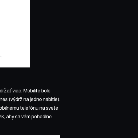
ržať viac. Mobilite bolo
es (výdrž na jedno nabitie).
obilnému telefónu na svete
 tak, aby sa vám pohodlne