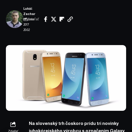
Lukáš
Zachar
Zdieľať
19. júna
2017
20:02
Na slovenský trh čoskoro prídu tri novinky
juhokórejského výrobcu s označením Galaxy
Zdieľať