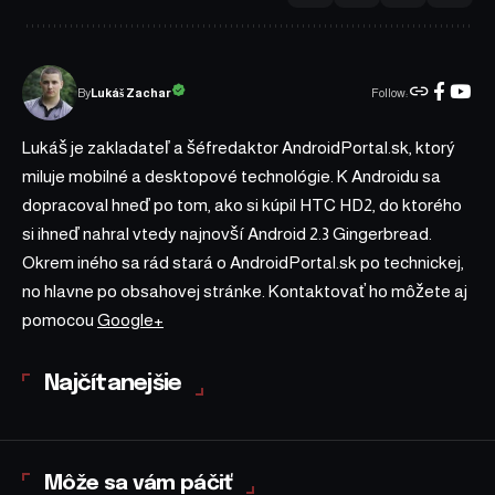
Follow:
Lukáš Zachar
By
Lukáš je zakladateľ a šéfredaktor AndroidPortal.sk, ktorý
miluje mobilné a desktopové technológie. K Androidu sa
dopracoval hneď po tom, ako si kúpil HTC HD2, do ktorého
si ihneď nahral vtedy najnovší Android 2.3 Gingerbread.
Okrem iného sa rád stará o AndroidPortal.sk po technickej,
no hlavne po obsahovej stránke. Kontaktovať ho môžete aj
pomocou
Google+
Najčítanejšie
Môže sa vám páčiť