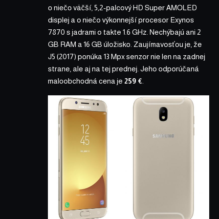
o niečo väčší, 5,2-palcový HD Super AMOLED
displej a o niečo výkonnejší procesor Exynos
7870 s jadrami o takte 1.6 GHz. Nechýbajú ani 2
GB RAM a 16 GB úložisko. Zaujímavosťou je, že
J5 (2017) ponúka 13 Mpx senzor nie len na zadnej
strane, ale aj na tej prednej. Jeho odporúčaná
maloobchodná cena je
259 €
.