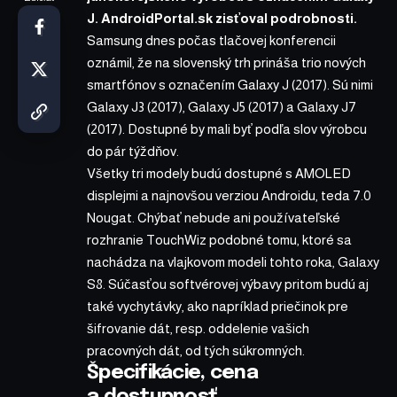
J. AndroidPortal.sk zisťoval podrobnosti.
Samsung dnes počas tlačovej konferencii
oznámil, že na slovenský trh prináša trio nových
smartfónov s označením Galaxy J (2017). Sú nimi
Galaxy J3 (2017), Galaxy J5 (2017) a Galaxy J7
(2017). Dostupné by mali byť podľa slov výrobcu
do pár týždňov.
Všetky tri modely budú dostupné s AMOLED
displejmi a najnovšou verziou Androidu, teda 7.0
Nougat. Chýbať nebude ani používateľské
rozhranie TouchWiz podobné tomu, ktoré sa
nachádza na vlajkovom modeli tohto roka, Galaxy
S8. Súčasťou softvérovej výbavy pritom budú aj
také vychytávky, ako napríklad priečinok pre
šifrovanie dát, resp. oddelenie vašich
pracovných dát, od tých súkromných.
Špecifikácie, cena
a dostupnosť