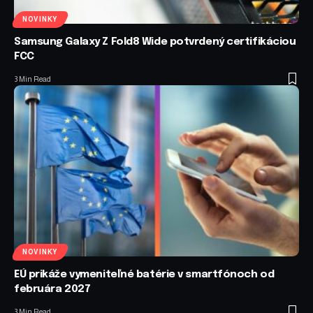
NOVINKY
Samsung Galaxy Z Fold8 Wide potvrdený certifikáciou
FCC
3 Min Read
NOVINKY
EÚ prikáže vymeniteľné batérie v smartfónoch od
februára 2027
3 Min Read