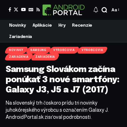
Aa
Novinky
Aplikácie
Hry
Recenzie
Zariadenia
NOVINKY
SAMSUNG
VÝROBCOVIA
VÝROBCOVIA
ZARIADENIA
ZARIADENIA
Samsung Slovákom začína
ponúkať 3 nové smartfóny:
Galaxy J3, J5 a J7 (2017)
Na slovenský trh čoskoro prídu tri novinky
juhokórejského výrobcu s označením Galaxy J.
AndroidPortal.sk zisťoval podrobnosti.