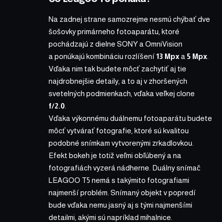
Na zadnej strane samozrejme nesmú chýbať dve
šošovky primárneho fotoaparátu, ktoré
pochádzajú z dielne SONY a OmniVision
a ponúkajú kombináciu rozlíšení
13 Mpx
a
5 Mpx
.
Vďaka nim tak budete môcť zachytiť aj tie
najdrobnejšie detaily, a to aj v zhoršených
svetelných podmienkach, vďaka veľkej clone
f/2.0
.
Vďaka výkonnému duálnemu fotoaparátu budete
môcť vytvárať fotografie, ktoré sú kvalitou
podobné snímkam vytvorenými zrkadlovkou.
Efekt bokeh je totiž veľmi obľúbený a na
fotografiách vyzerá nádherne. Duálny snímač
LEAGOO T5 nemá s takýmito fotografiami
najmenší problém. Snímaný objekt v popredí
bude vďaka nemu jasný aj s tými najmenšími
detailmi, akými sú napríklad mihalnice.