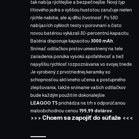
tak nabíja rýchlejšie a bezpečnejšie. Nový typ
lítiového jadra s vyššou hustotou zaručuje nielen
rýchle nabitie, ale aj dlhú životnosť. Po 580
nabíjacích cykloch testy v porovnaní s čisto
novou batériou vykázali 80-percentnú kapacitu.
Batéria disponuje kapacitou
3000 mAh
.
Snímač odtlačkov prstov umiestnený na tele
zariadenia ponúka vysokú spoľahlivosť a tiež
najvyššiu rýchlosť rozpoznávania vo svojej triede.
Je vyrobený z prvotriednej keramiky so
schopnosťou aktívneho učenia a postupného
zlepšovania, takže snímanie vašich odtlačkov
bude každým použitím dokonalejšie.
LEAGOO T5
prichádza na trh s odporúčanou
maloobchodnou cenou
199,99 dolárov
.
>>>
Chcem sa zapojiť do súťaže
<<<