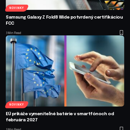
NOVINKY
Samsung Galaxy Z Fold8 Wide potvrdený certifikáciou
FCC
3 Min Read
NOVINKY
EÚ prikáže vymeniteľné batérie v smartfónoch od
februára 2027
3 Min Read