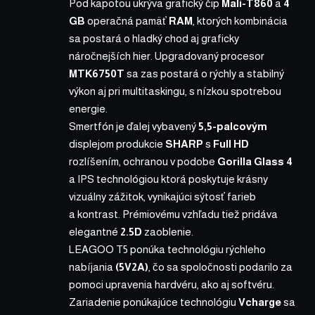
Pod kapotou ukrýva grafický čip
Mali-T860
a
4
GB
operačná pamäť
RAM
, ktorých kombinácia
sa postará o hladký chod aj graficky
náročnejších hier. Upgradovaný procesor
MTK6750T
sa zas postará o rýchly a stabilný
výkon aj pri multitaskingu, s nízkou spotrebou
energie.
Smertfón je ďalej vybavený
5,5-palcovým
displejom produkcie
SHARP
s
Full HD
rozlíšením, ochranou v podobe
Gorilla Glass 4
a IPS technológiou ktorá poskytuje krásny
vizuálny zážitok, vynikajúci sýtosť farieb
a kontrast. Prémiovému vzhľadu tiež pridáva
elegantné
2.5D
zaoblenie.
LEAGOO T5
ponúka technológiu rýchleho
nabíjania
(5V2A)
, čo sa spoločnosti podarilo za
pomoci upravenia hardvéru, ako aj softvéru.
Zariadenie ponúkajúce technológiu
Vcharge
sa