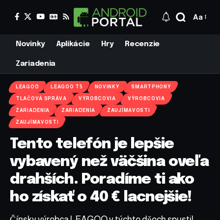
Aa
Novinky
Aplikácie
Hry
Recenzie
Zariadenia
LEAGOO
LEAGOO T5
NOVINKY
SMARTPHONY
TLAČOVÁ SPRÁVA
VÝROBCOVIA
VÝROBCOVIA
ZARIADENIA
ZARIADENIA
ZAUJÍMAVOSTI
ZAUJÍMAVOSTI
Tento telefón je lepšie
vybavený než väčšina oveľa
drahších. Poradíme ti ako
ho získať o 40 € lacnejšie!
Čínsky výrobca LEAGOO v týchto dňoch spustil