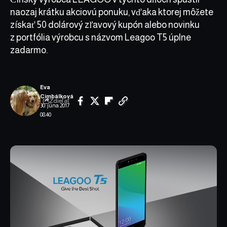
naozaj krátku akciovú ponuku, vďaka ktorej môžete
získať 50 dolárový zľavový kupón alebo novinku
z portfólia výrobcu s názvom Leagoo T5 úplne
zadarmo.
Eva
Cimbálková
Zdieľať
30. júna 2017
08:40