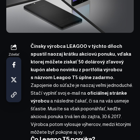
Čínsky výrobca LEAGOO v týchto dňoch
spustil naozaj krátku akciovú ponuku, vďaka
Zdieľať
ktorej môžete získať 50 dolárový zľavový
kupón alebo novinku z portfólia výrobcu
s názvom
Leagoo T5
úplne zadarmo.
Zapojenie do súťaže je naozaj veľmi jednoduché.
Stačí vyplniť svoj e-mail na
oficiálnej stránke
výrobcu
a následne čakať, či sa na vás usmeje
šťastie. Musíte sa však poponáhľať, keďže
akciová ponuka trvá len do zajtra, 30.6.2017.
Výrobca potom vylosuje výhercov, medzi ktorými
môžete byť pokojne aj vy.
Čo Leagoo T5 ponúka?