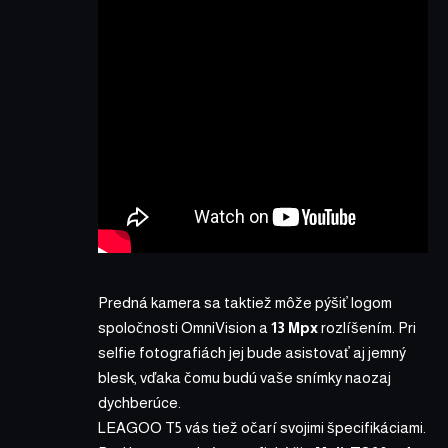
Predná kamera sa taktiež môže pýšiť logom
spoločnosti OmniVision a
13 Mpx
rozlíšením. Pri
selfie fotografiách jej bude asistovať aj jemný
blesk, vďaka čomu budú vaše snímky naozaj
dychberúce.
LEAGOO T5
vás tiež očarí svojimi špecifikáciami.