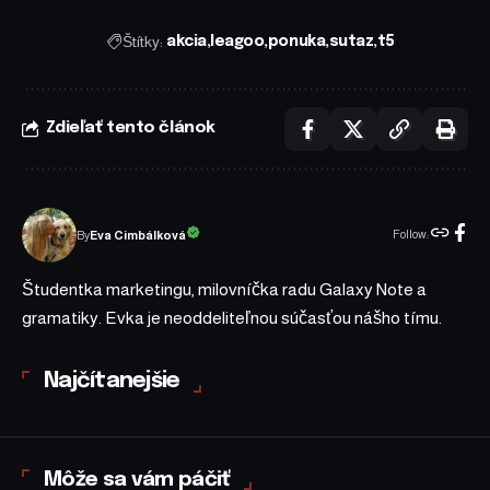
Štítky:
akcia
leagoo
ponuka
sutaz
t5
Zdieľať tento článok
Follow:
Eva Cimbálková
By
Študentka marketingu, milovníčka radu Galaxy Note a
gramatiky. Evka je neoddeliteľnou súčasťou nášho tímu.
Najčítanejšie
Môže sa vám páčiť