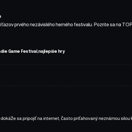
e
víťazov prvého nezávislého herného festivalu. Pozrite sa na TOP 
ndie Game Festival
najlepšie hry
a dokáže sa pripojiť na internet, často priťahovaný neznámou silou 