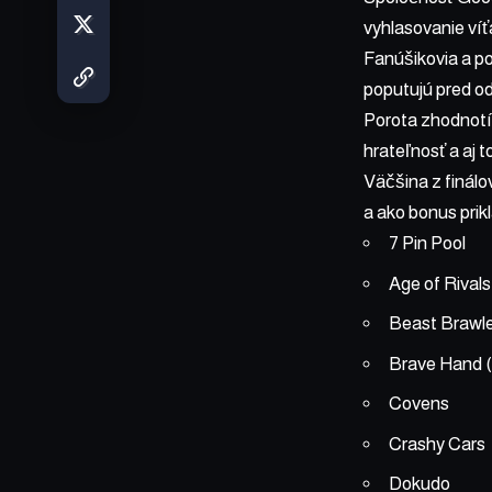
vyhlasovanie ví
Fanúšikovia a po
poputujú pred odb
Porota zhodnotí d
hrateľnosť a aj t
Väčšina z finálo
a ako bonus prik
7 Pin Pool
Age of Rivals
Beast Brawl
Brave Hand 
Covens
Crashy Cars
Dokudo