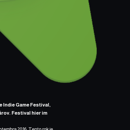
e Indie Game Festival
,
rov. Festival hier im
ptembra 2016. Tento rok je