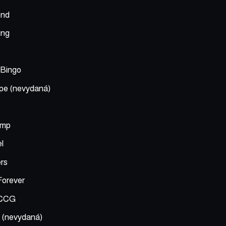
end
ing
 Bingo
pe (nevydaná)
amp
l
ers
Forever
 CCG
 (nevydaná)