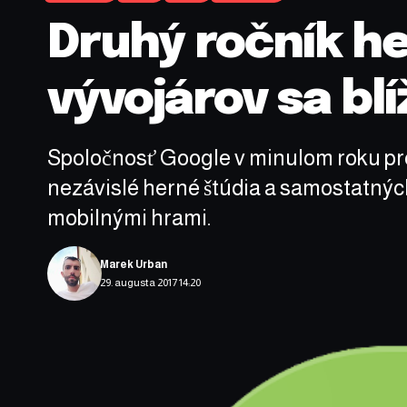
Druhý ročník he
vývojárov sa blí
Spoločnosť Google v minulom roku pre
nezávislé herné štúdia a samostatných
mobilnými hrami.
Marek Urban
29. augusta 2017 14:20