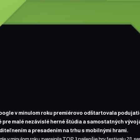
ogle v minulom roku premiérovo odštartovala
podujati
é pre malé nezávislé herné štúdia a samostatných vývojá
diteľnením a presadením na trhu s mobilnými hrami.
e v minulom roku zverejnila TOP 3 najlepšie hry festivalu 28. se