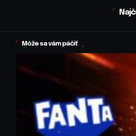
Najč
Môže sa vám páčiť