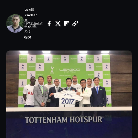
Lukáš
Zachar
23.
Zdieľať
augusta
2017
09:04