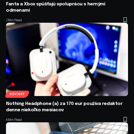
Fanta a Xbox spúšťajú spoluprácu s hernými
odmenami
2 Min Read
NOVINKY
Nothing Headphone (a) za 170 eur používa redaktor
denne niekoľko mesiacov
4 Min Read