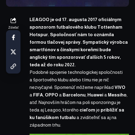
LEAGOO je od 17. augusta 2017 oficiálnym
sponzorom futbalového klubu Tottenham
Zdieľať
Hotspur. Spoločnosť nám to oznámila
formou tlačovej správy. Sympatický výrobca
smartfónov s čínskymi koreňmi bude
anglický tím sponzorovať ďalších 5 rokov,
teda až do roku 2022.
Podobné spojenie technologickej spoločnosti
a športového klubu alebo tímu nie je nič
nezvyčajné. Spomenúť môžeme napríklad
VIVO
a
FIFA
,
OPPO
a
Barcelonu
,
Huawei
a
Messiho
,
atď. Najnovším hráčom na poli sponzoringu je
teda aj Leagoo, ktorého
cieľom
je
priblížiť sa
ku fanúšikom futbalu
a zviditeľniť sa aj na
západnom trhu.