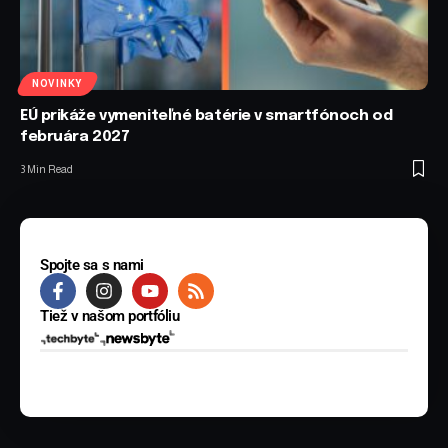
NOVINKY
EÚ prikáže vymeniteľné batérie v smartfónoch od
februára 2027
3 Min Read
Spojte sa s nami
Tiež v našom portfóliu
© 2025 BYTE Media s.r.o. Všetky práva vyhradené.