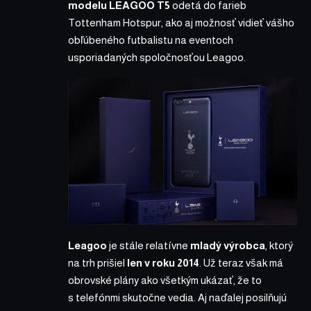
modelu LEAGOO T5
odetá do farieb
Tottenham Hotspur, ako aj možnosť vidieť vášho
obľúbeného futbalistu na eventoch
usporiadaných spoločnosťou Leagoo.
Leagoo
je stále relatívne
mladý výrobca
, ktorý
na trh prišiel
len v roku 2014
. Už teraz však má
obrovské plány ako všetkým ukázať, že to
s telefónmi skutočne vedia. Aj naďalej posilňujú