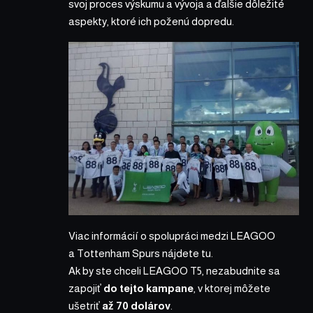
svoj proces výskumu a vývoja a ďalšie dôležité
aspekty, ktoré ich poženú dopredu.
Viac informácií o spolupráci medzi LEAGOO
a Tottenham Spurs
nájdete tu
.
Ak by ste chceli LEAGOO T5, nezabudnite sa
zapojiť
do tejto kampane
, v ktorej môžete
ušetriť
až 70 dolárov
.