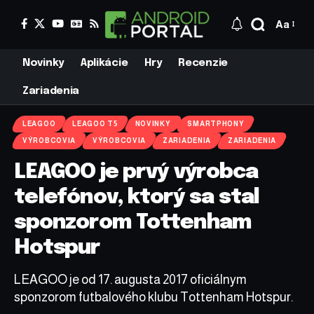
Aa
Novinky
Aplikácie
Hry
Recenzie
Zariadenia
LEAGOO
LEAGOO T5
NOVINKY
SMARTPHONY
VÝROBCOVIA
VÝROBCOVIA
ZARIADENIA
ZARIADENIA
LEAGOO je prvý výrobca
telefónov, ktorý sa stal
sponzorom Tottenham
Hotspur
LEAGOO je od 17. augusta 2017 oficiálnym
sponzorom futbalového klubu Tottenham Hotspur.