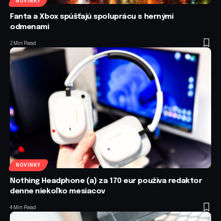
NOVINKY
Fanta a Xbox spúšťajú spoluprácu s hernými
odmenami
2 Min Read
NOVINKY
Nothing Headphone (a) za 170 eur používa redaktor
denne niekoľko mesiacov
4 Min Read