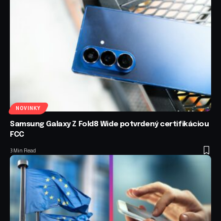
NOVINKY
Samsung Galaxy Z Fold8 Wide potvrdený certifikáciou
FCC
3 Min Read