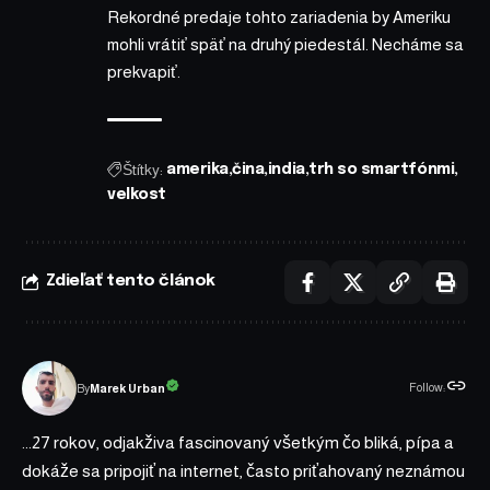
Rekordné predaje tohto zariadenia by Ameriku
mohli vrátiť späť na druhý piedestál. Necháme sa
prekvapiť.
Štítky:
amerika
čina
india
trh so smartfónmi
velkost
Zdieľať tento článok
Follow:
Marek Urban
By
...27 rokov, odjakživa fascinovaný všetkým čo bliká, pípa a
dokáže sa pripojiť na internet, často priťahovaný neznámou