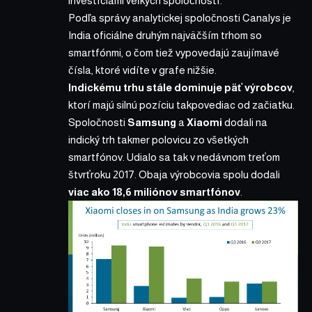
investíciami veľkých spoločností.
Podľa správy analytickej spoločnosti Canalys
je
India oficiálne druhým najväčším trhom so
smartfónmi, o čom tiež vypovedajú zaujímavé
čísla, ktoré vidíte v grafe nižšie.
Indickému trhu stále dominuje päť výrobcov
,
ktorí majú silnú pozíciu takpovediac od začiatku.
Spoločnosti
Samsung
a
Xiaomi
dodali na
indický trh takmer polovicu zo všetkých
smartfónov. Udialo sa tak v nedávnom treťom
štvrťroku 2017. Obaja výrobcovia spolu dodali
viac ako 18,6 miliónov smartfónov
.