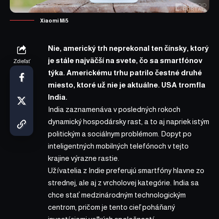
Xiaomi Mi5
Nie, americký trh neprekonal ten čínsky, ktorý
je stále najväčší na svete, čo sa smartfónov
Zdieľať
týka. Americkému trhu patrilo čestné druhé
miesto, ktoré už nie je aktuálne. USA tromfla
India.
India zaznamenáva v posledných rokoch
dynamický hospodársky rast, a to aj napriek istým
politickým a sociálnym problémom. Dopyt po
inteligentných mobilných telefónoch v tejto
krajine výrazne rastie.
Užívatelia z Indie preferujú smartfóny hlavne zo
strednej, ale aj z vrcholovej kategórie. India sa
chce stať medzinárodným technologickým
centrom, pričom je tento cieľ poháňaný