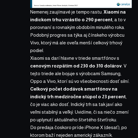
Nemenej zaujímavé je tempo rastu.
Xiaomi na
indickom trhu vzrástlo o 290 percent
, a to v
porovnaní s rovnakým obdobím minulého roka.
Podobný progres sa týka aj
čínskeho výrobcu
Vivo
, ktorý má ale oveľa menší celkový trhový
podiel.
Xiaomi sa darí hlavne v triede smartfónov s
cenovým rozpätím od 230 do 310 dolárov
. V
tejto triede ale bojuje s výrobcami Samsung,
Oppo a Vivo, ktorí sú vo všeobecnosti dosť silní.
Celkový počet dodávok smartfónov na
indický trh medziročne stúpol o 23 percent
,
čo je viac ako dosť. Indický trh sa tak javí ako
veľmi stabilný a veľký. Uvidíme, či sa niečo zmení
po uplynutí aktuálneho štvrtého štvrťroku.
Do predaja čoskoro príde iPhone X (desať), po
ktorom baží nejeden americký zákazník.