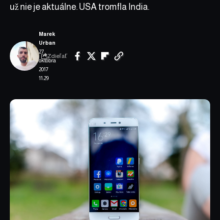
už nie je aktuálne. USA tromfla India.
Marek
Urban
27.
Zdieľať
októbra
2017
11:29