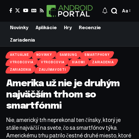
Aa
Novinky
Aplikácie
Hry
Recenzie
Zariadenia
AKTUÁLNE
NOVINKY
SAMSUNG
SMARTPHONY
VÝROBCOVIA
VÝROBCOVIA
XIAOMI
ZARIADENIA
ZARIADENIA
ZAUJÍMAVOSTI
Amerika už nie je druhým
najväčším trhom so
smartfónmi
Nie, americký trh neprekonal ten čínsky, ktorý je
stále najväčší na svete, čo sa smartfónov týka.
Americkému trhu patrilo čestné druhé miesto, ktoré