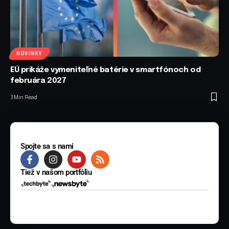
NOVINKY
EÚ prikáže vymeniteľné batérie v smartfónoch od
februára 2027
3 Min Read
Spojte sa s nami
Tiež v našom portfóliu
© 2025 BYTE Media s.r.o. Všetky práva vyhradené.