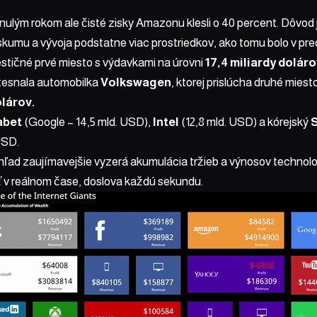
nulým rokom ale čisté zisky Amazonu klesli o 40 percent. Dôvo
ýskumu a vývoja podstatne viac prostriedkov, ako tomu bolo v p
estičné prvé miesto
s výdavkami na úrovni
17,4 miliardy dolár
vtesnala automobilka
Volkswagen
, ktorej prislúcha druhé miest
olárov.
abet
(Google – 14,5 mld. USD),
Intel
(12,8 mld. USD) a kórejský
USD.
ľad zaujímavejšie vyzerá akumulácia tržieb a výnosov technolo
 v reálnom čase, doslova každú sekundu.