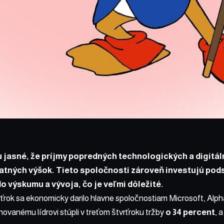
 jasné, že príjmy popredných technologických a digitá
atných výšok. Tieto spoločnosti zároveň investujú pod
o výskumu a vývoja, čo je veľmi dôležité.
rťrok sa ekonomicky darilo hlavne spoločnostiam Microsoft, Alp
vanému lídrovi stúpli v treťom štvrťroku tržby
o 34 percent
, 