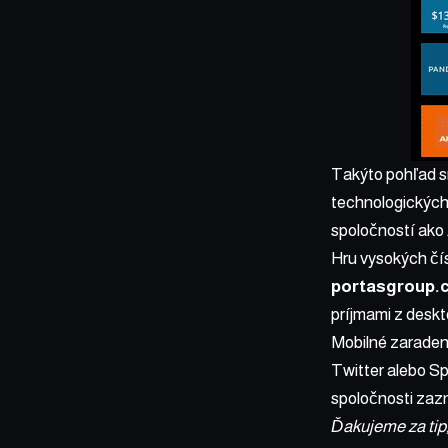
Takýto pohľad s
technologických 
spoločností ako 
Hru vysokých čís
portasgroup.c
príjmami z deskt
Mobilné zaradeni
Twitter alebo Sp
spoločnosti zazn
Ďakujeme za tip