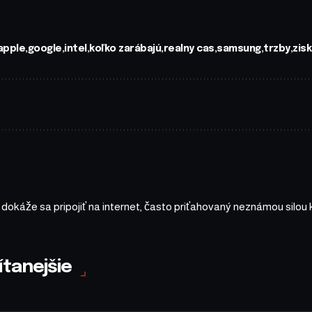
apple
google
intel
koľko zarábajú
realny cas
samsung
trzby
zisk
a dokáže sa pripojiť na internet, často priťahovaný neznámou silou 
ítanejšie