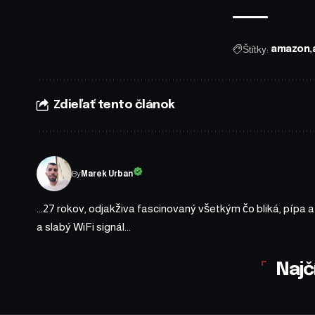
Štítky:
amazon
Zdieľať tento článok
By
Marek Urban
...27 rokov, odjakživa fascinovaný všetkým čo bliká, pípa 
a slabý WiFi signál...
Najč