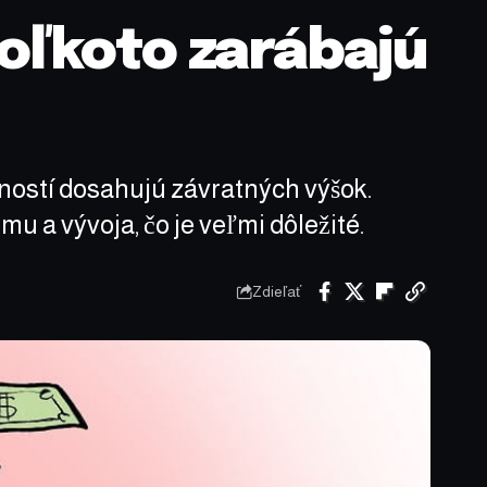
oľkoto zarábajú
čností dosahujú závratných výšok.
u a vývoja, čo je veľmi dôležité.
Zdieľať