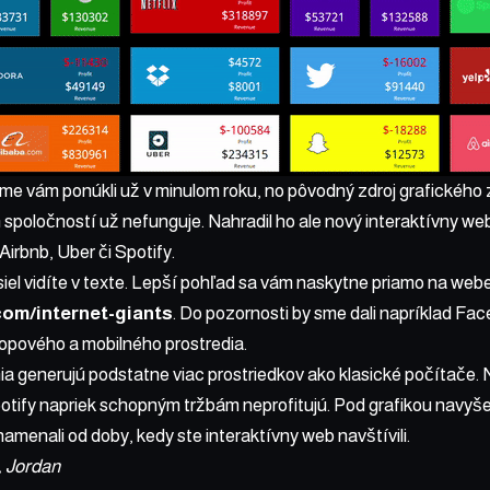
me vám ponúkli už v minulom roku
, no pôvodný zdroj grafického 
spoločností už nefunguje. Nahradil ho ale nový interaktívny web
Airbnb, Uber či Spotify.
iel vidíte v texte. Lepší pohľad sa vám naskytne priamo na web
om/internet-giants
. Do pozornosti by sme dali napríklad Fac
opového a mobilného prostredia.
a generujú podstatne viac prostriedkov ako klasické počítače. 
otify napriek schopným tržbám neprofitujú. Pod grafikou navyše 
amenali od doby, kedy ste interaktívny web navštívili.
, Jordan