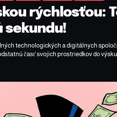
kou rýchlosťou: T
ú sekundu!
dných technologických a digitálnych spolo
dstatnú časť svojich prostriedkov do výskum