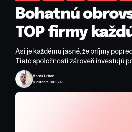
Bohatnú obrovs
TOP firmy každ
Asi je každému jasné, že príjmy popre
Tieto spoločnosti zároveň investujú po
Marek Urban
31. októbra 2017 17:46