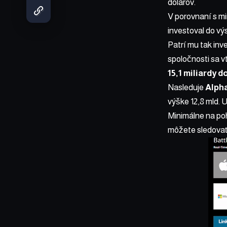
dolárov.
V porovnaní s mi
investoval do v
Patrí mu tak inv
spoločnosti sa 
15,1 miliardy d
Nasleduje
Alph
výške 12,8 mld. 
Minimálne na poh
môžete sledovať