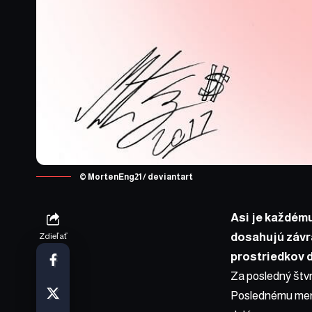
© MortenEng21 / deviantart
Asi je každému
dosahujú závr
Zdieľať
prostriedkov d
Za posledný štv
Poslednému meno