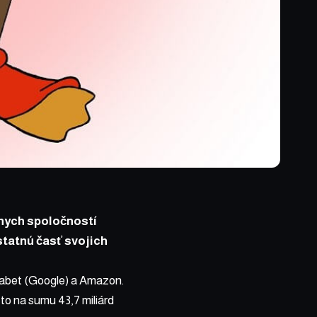
lnych spoločností
statnú časť svojich
habet (Google) a Amazon.
a to na sumu 43,7 miliárd