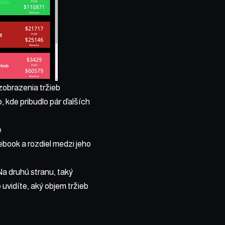
zobrazenia tržieb
, kde pribudlo pár ďalších
e
ebook a rozdiel medzi jeho
Na druhú stranu, taký
uvidíte, aký objem tržieb