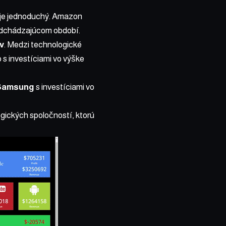
d je jednoduchý. Amazon
redchádzajúcom období.
ov
. Medzi technologické
o s investíciami vo výške
Samsung
s investíciami vo
gických spoločností, ktorú