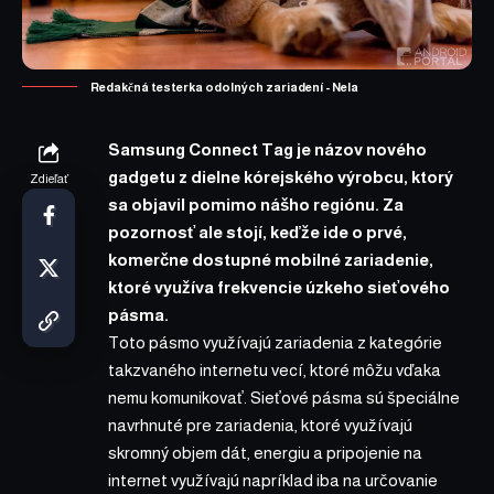
Redakčná testerka odolných zariadení - Nela
Samsung Connect Tag je názov nového
gadgetu z dielne kórejského výrobcu,
ktorý
Zdieľať
sa objavil pomimo nášho regiónu
. Za
pozornosť ale stojí, keďže ide o prvé,
komerčne dostupné mobilné zariadenie,
ktoré využíva frekvencie úzkeho sieťového
pásma.
Toto pásmo využívajú zariadenia z kategórie
takzvaného internetu vecí, ktoré môžu vďaka
nemu komunikovať. Sieťové pásma sú špeciálne
navrhnuté pre zariadenia, ktoré využívajú
skromný objem dát, energiu a pripojenie na
internet využívajú napríklad iba na určovanie