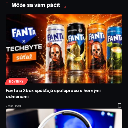
Môže sa vám páčiť
NOVINKY
Fanta a Xbox spúšťajú spoluprácu s hernými
odmenami
2 Min Read