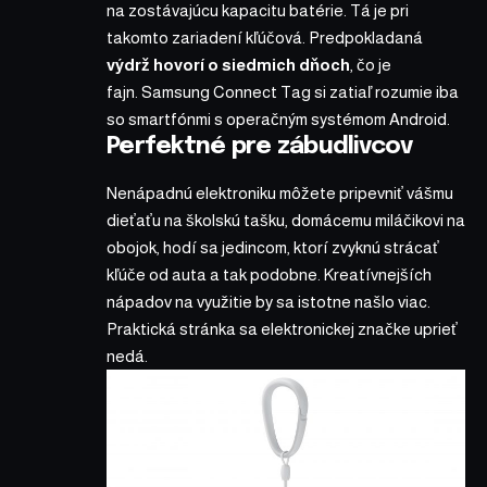
na zostávajúcu kapacitu batérie. Tá je pri
takomto zariadení kľúčová. Predpokladaná
výdrž hovorí o siedmich dňoch
, čo je
fajn. Samsung Connect Tag si zatiaľ rozumie iba
so smartfónmi s operačným systémom Android.
Perfektné pre zábudlivcov
Nenápadnú elektroniku môžete pripevniť vášmu
dieťaťu na školskú tašku, domácemu miláčikovi na
obojok, hodí sa jedincom, ktorí zvyknú strácať
kľúče od auta a tak podobne. Kreatívnejších
nápadov na využitie by sa istotne našlo viac.
Praktická stránka sa elektronickej značke uprieť
nedá.