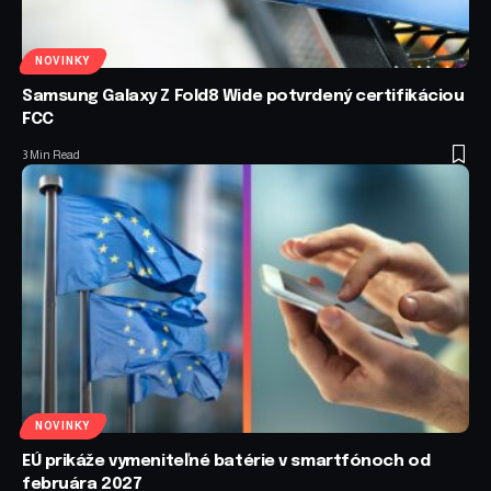
NOVINKY
Samsung Galaxy Z Fold8 Wide potvrdený certifikáciou
FCC
3 Min Read
NOVINKY
EÚ prikáže vymeniteľné batérie v smartfónoch od
februára 2027