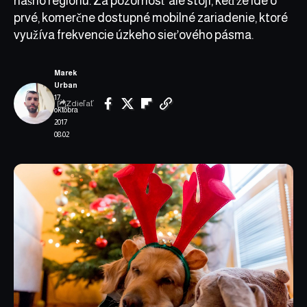
nášho regiónu. Za pozornosť ale stojí, keďže ide o
prvé, komerčne dostupné mobilné zariadenie, ktoré
využíva frekvencie úzkeho sieťového pásma.
Marek
Urban
17.
Zdieľať
októbra
2017
08:02