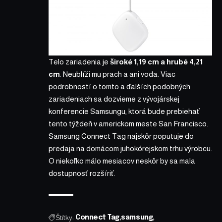
Telo zariadenia je
široké 1,19 cm a hrubé 4,21
cm
. Neublíži mu prach a ani voda. Viac
podrobností o tomto a ďalších podobných
zariadeniach sa dozvieme z vývojárskej
konferencie Samsungu, ktorá bude prebiehať
tento týždeň v americkom meste San Francisco.
Samsung Connect Tag najskôr poputuje do
predaja na domácom juhokórejskom trhu výrobcu.
O niekoľko málo mesiacov neskôr by sa mala
dostupnosť rozšíriť.
Štítky:
Connect Tag
samsung