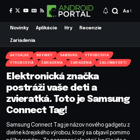
Aa
Novinky
Aplikácie
Hry
Recenzie
Zariadenia
AKTUÁLNE
NOVINKY
SAMSUNG
VÝROBCOVIA
VÝROBCOVIA
ZARIADENIA
ZARIADENIA
ZAUJÍMAVOSTI
Elektronická značka
postráži vaše deti a
zvieratká. Toto je Samsung
Connect Tag!
Samsung Connect Tag je názov nového gadgetu z
dielne kórejského výrobcu, ktorý sa objavil pomimo