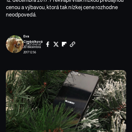
cenou a výbavou, ktorá tak nízkej cene rozhodne
neodpovedá.
Eva
Cimbálková
Zdieľať
20. decembra
2017 12:56