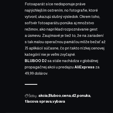
Fotoaparát síce nedisponuje práve
najrýchlejším ostrením, no fotografie, ktoré
vytvoril, ukazujú slušný výsledok. Okrem toho,
softvér fotoaparátu ponúka aj množstvo
režimov, ako napríklad rozpoznávanie gest
a úsmevu. Zaujímavé je tiež to, že na zariadení
s tak malou operačnou pamäťou môže bežať až
35 aplikácií súčasne, čo pri takto nízkej cenovej
kategórií nie je veľmi zvyčajné.
BLUBOO D2
sa stále nachádza v globálnej
propagačnej akcii u predajcu
AliExpress
za
49,99 dolárov.
Štítky:
akcia
Bluboo
cena
d2
ponuka
tlacova sprava
vybava