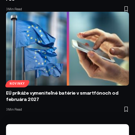
3 Min Read
NOVINKY
EÚ prikáže vymeniteľné batérie v smartfónoch od
februára 2027
3 Min Read