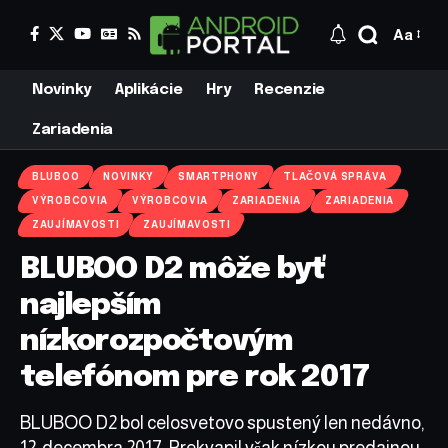
Aa
Novinky
Aplikácie
Hry
Recenzie
Zariadenia
BLUBOO
NOVINKY
SMARTPHONY
TLAČOVÁ SPRÁVA
VÝROBCOVIA
VÝROBCOVIA
ZARIADENIA
ZARIADENIA
ZAUJÍMAVOSTI
ZAUJÍMAVOSTI
BLUBOO D2 môže byť
najlepším
nízkorozpočtovým
telefónom pre rok 2017
BLUBOO D2 bol celosvetovo spustený len nedávno,
12. decembra 2017. Prekvapil však nízkou predajnou