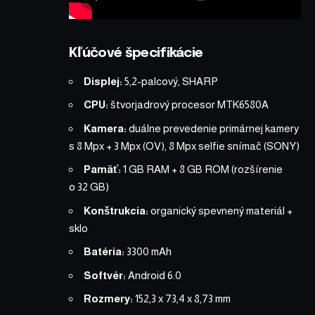
Kľúčové špecifikácie
Displej:
5,2-palcový, SHARP
CPU:
štvorjadrový procesor MTK6580A
Kamera:
duálne prevedenie primárnej kamery
s 8 Mpx + 3 Mpx (OV), 8 Mpx selfie snímač (SONY)
Pamäť:
1 GB RAM + 8 GB ROM (rozšírenie
o 32 GB)
Konštrukcia:
organický spevnený materiál +
sklo
Batéria:
3300 mAh
Softvér:
Android 6.0
Rozmery:
152,3 x 73,4 x 8,73 mm