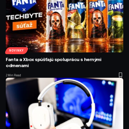
NOVINKY
Fanta a Xbox spúšťajú spoluprácu s hernými
odmenami
2 Min Read