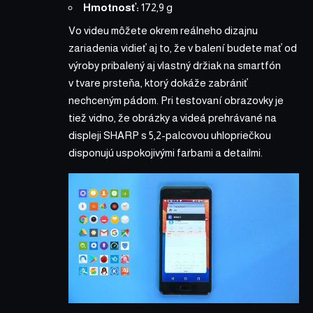
Hmotnosť:
172,9 g
Vo videu môžete okrem reálneho dizajnu
zariadenia vidieť aj to, že v balení budete mať od
výroby pribalený aj vlastný držiak na smartfón
v tvare prsteňa, ktorý dokáže zabrániť
nechceným pádom. Pri testovaní obrazovky je
tiež vidno, že obrázky a videá prehrávané na
displeji SHARP s 5,2-palcovou uhlopriečkou
disponujú uspokojivými farbami a detailmi.