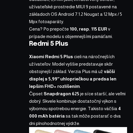
užívateľské prostredie MIUI 9
postavené na
základoch OS Android 7.1.2 Nougat a 12 Mpx / 5
Mpx fotoaparáty.
Cena? Po prepočte
100, resp. 115 EUR
v
prípade modelu s objemnejšími pamäťami.
Redmi 5 Plus
Xiaomi Redmi 5 Plus
cieli na náročnejších
užívateľov. Model vyššie predstavuje skôr
obstojnejší základ. Verzia Plus má už
väčší
displej s 5,99″ uhlopriečkou a predsa len
lepším FHD+ rozlíšením
.
Čipset
Snapdragon 625
je síce starší, ale veľmi
dobrý. Skvele kombinuje dostatočný výkon s
výbornou spotrebou energie. Takisto väčšia
4
000 mAh batéria
sa tak môže postarať o dva
dni plnohodnotnej výdrže.