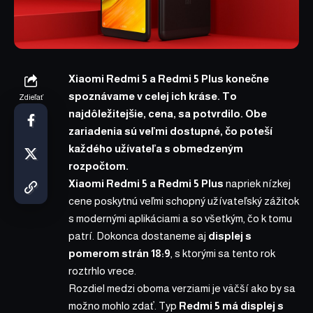
Xiaomi Redmi 5 a Redmi 5 Plus konečne
spoznávame v celej ich kráse. To
Zdieľať
najdôležitejšie, cena, sa potvrdilo. Obe
zariadenia sú veľmi dostupné, čo poteší
každého užívateľa s obmedzeným
rozpočtom.
Xiaomi Redmi 5 a Redmi 5 Plus
napriek nízkej
cene poskytnú veľmi schopný užívateľský zážitok
s modernými aplikáciami a so všetkým, čo k tomu
patrí. Dokonca dostaneme aj
displej s
pomerom strán 18:9
, s ktorými sa tento rok
roztrhlo vrece.
Rozdiel medzi oboma verziami je väčší ako by sa
možno mohlo zdať. Typ
Redmi 5 má displej s