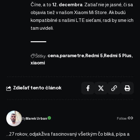
Číne, a to
12. decembra
. Zatiaľ nie je jasné, či sa
objavia tiež v našom
Xiaomi Mi Store
. Ak budú
kompatibilné s našimi LTE sieťami, radi by sme ich
tam uvideli.
Štítky:
cena
parametre
Redmi 5
Redmi 5 Plus
xiaomi
Zdieľať tento článok
Follow:
Marek Urban
By
...27 rokov, odjakživa fascinovaný všetkým čo bliká, pípa a