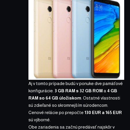
Aj v tomto prípade budú v ponuke dve pamäťové
konfigurácie.
3 GB RAM s 32 GB ROM
a
4 GB
RAM so 64 GB úložiskom
. Ostatné vlastnosti
sú zdieľané so skromnejším súrodencom.
Cenové relácie po prepočte
130 EUR a 165 EUR
sú výborné.
Obe zariadenia sa začnú predávať najskôr v