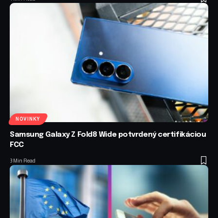
NOVINKY
Samsung Galaxy Z Fold8 Wide potvrdený certifikáciou
FCC
3 Min Read