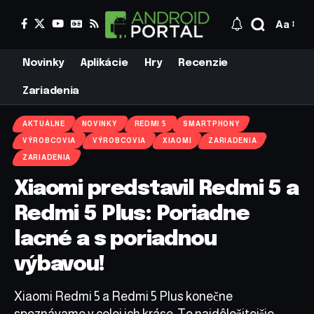
Aa
Novinky
Aplikácie
Hry
Recenzie
Zariadenia
AKTUÁLNE
NOVINKY
REDMI 5
SMARTPHONY
VÝROBCOVIA
VÝROBCOVIA
XIAOMI
ZARIADENIA
ZARIADENIA
Xiaomi predstavil Redmi 5 a
Redmi 5 Plus: Poriadne
lacné a s poriadnou
výbavou!
Xiaomi Redmi 5 a Redmi 5 Plus konečne
spoznávame v celej ich kráse. To najdôležitejšie,