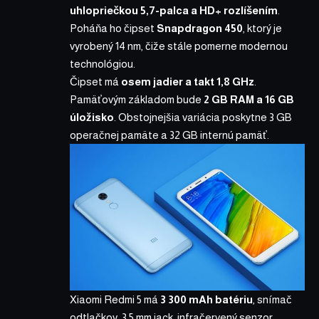
uhlopriečkou 5,7-palca a HD+ rozlíšením
.
Poháňa ho čipset
Snapdragon 450
, ktorý je
vyrobený 14 nm, čiže stále pomerne modernou
technológiou.
Čipset má
osem jadier a takt 1,8 GHz
.
Pamäťovým základom bude
2 GB RAM a 16 GB
úložisko
. Obstojnejšia variácia poskytne 3 GB
operačnej pamäte a 32 GB internú pamäť.
Xiaomi Redmi 5 má
3 300 mAh batériu
, snímač
odtlačkov, 3,5 mm jack, infračervený senzor,