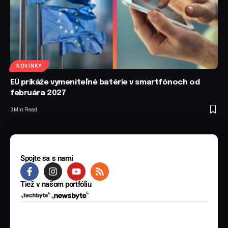
NOVINKY
EÚ prikáže vymeniteľné batérie v smartfónoch od
februára 2027
3 Min Read
Spojte sa s nami
Tiež v našom portfóliu
© 2025 BYTE Media s.r.o. Všetky práva vyhradené.