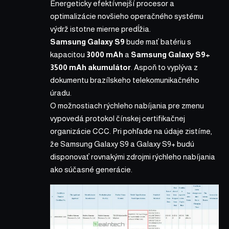
Energeticky efektívnejší procesor a
optimalizácie novšieho operačného systému
výdrž istotne mierne predĺžia.
Samsung Galaxy S9
bude mať batériu s
kapacitou
3000 mAh
a
Samsung Galaxy S9+
3500 mAh akumulátor
. Aspoň to vyplýva
z
dokumentu brazílskeho telekomunikačného
úradu
.
O možnostiach rýchleho nabíjania pre zmenu
vypovedá protokol čínskej certifikačnej
organizácie CCC
. Pri pohľade na údaje zistíme,
že Samsung Galaxy S9 a Galaxy S9+ budú
disponovať rovnakými zdrojmi rýchleho nabíjania
ako súčasné generácie.