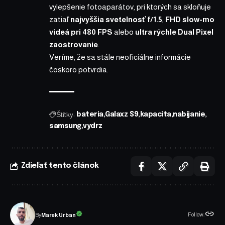
vylepšenie fotoaparátov, pri ktorých sa skloňuje
zatiaľ
najvyššia svetelnosť f/1.5
,
FHD slow-mo
videá pri 480 FPS
alebo
ultra rýchle Dual Pixel
zaostrovanie
.
Veríme, že sa stále neoficiálne informácie
čoskoro potvrdia.
Štítky:
bateria
Galaxz S9
kapacita
nabijanie
samsung
vydrz
Zdieľať tento článok
Follow:
Marek Urban
By