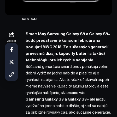
Ilustr. foto
Smartfóny Samsung Galaxy S9 a Galaxy S9+
budú predstavené koncom februára na
Zdieľať
podujatí MWC 2018. Zo súčasných generácií
prevezmú dizajn, kapacity batérií a taktiež
technológiu pre ich rýchle nabíjanie.
Súčasné generácie smartfónov
ponúkajú veľmi
dobrú výdrž na jedno nabitie a platí to aj o
rýchlosti nabíjania. Ak ste však očakávali aspoň
mierne navýšenie kapacity akumulátorov a ešte
rýchlejšie nabíjanie, sklameme vás.
Samsung Galaxy S9 a Galaxy S9+
ale môžu
vydržať na jedno nabitie dlhšie, aj keď sa nabijú
za približne rovnaký čas, ako súčasné generácie.