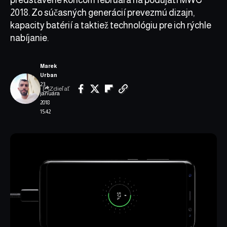
2018. Zo súčasných generácií prevezmú dizajn,
kapacity batérií a taktiež technológiu pre ich rýchle
nabíjanie.
Marek
Urban
23.
Zdieľať
januára
2018
15:42