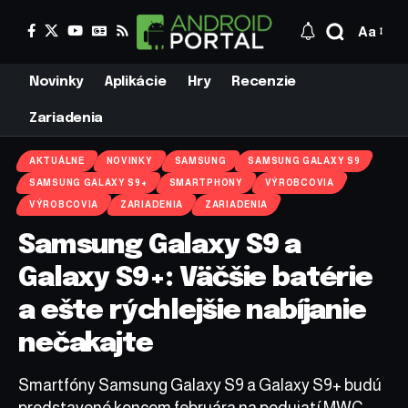
Aa
Novinky
Aplikácie
Hry
Recenzie
Zariadenia
AKTUÁLNE
NOVINKY
SAMSUNG
SAMSUNG GALAXY S9
SAMSUNG GALAXY S9+
SMARTPHONY
VÝROBCOVIA
VÝROBCOVIA
ZARIADENIA
ZARIADENIA
Samsung Galaxy S9 a
Galaxy S9+: Väčšie batérie
a ešte rýchlejšie nabíjanie
nečakajte
Smartfóny Samsung Galaxy S9 a Galaxy S9+ budú
predstavené koncom februára na podujatí MWC