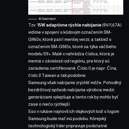
© Dealntech
Tzv.
15W adaptívne rýchle nabíjanie
(9V/1,67A)
vidíme v spojení s kódovým označením SM-
G960x, ktoré patrí menšej verzii, a taktiež s
označením SM-G965x, ktoré sa týka väčšieho
modelu S9+. Malé x nahrádza číslica, ktorá je
menná v závislosti od regiónu, pre ktorý sú
zariadenia certifikované. Číslo 0 je napr. Čína,
číslo 8 Taiwan a tak podobne.
Samsung však nabíjanie zrýchliť môže. Pohodlný
bezdrôtový spôsob nabíjania výrobca medzi
generáciami vylepšuje a tento rok by mohlo byť
zase o niečo rýchlejší.
Eso v rukáve najnovších vlajkových lodí s logom
Samsung bude mať inú podobu
. Kórejský
technologický líder pripravuje podstatné