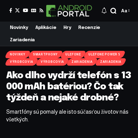
Aa
Novinky
Aplikácie
Hry
Recenzie
Zariadenia
NOVINKY
SMARTPHONY
ULEFONE
ULEFONE POWER 5
VÝROBCOVIA
VÝROBCOVIA
ZARIADENIA
ZARIADENIA
Ako dlho vydrží telefón s 13
000 mAh batériou? Čo tak
týždeň a nejaké drobné?
Smartfóny sú pomaly ale isto súčasťou životov nás
všetkých.