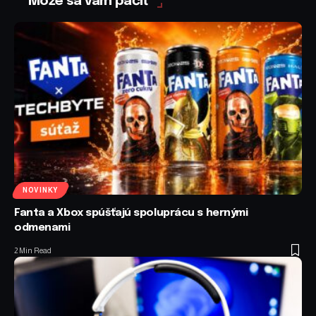
Môže sa vám páčiť
NOVINKY
Fanta a Xbox spúšťajú spoluprácu s hernými
odmenami
2 Min Read