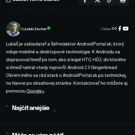
Follow:
Lukáš Zachar
By
Lukáš je zakladateľ a šéfredaktor AndroidPortal.sk, ktorý
miluje mobilné a desktopové technológie. K Androidu sa
dopracoval hneď po tom, ako si kúpil HTC HD2, do ktorého
si ihneď nahral vtedy najnovší Android 2.3 Gingerbread.
Okrem iného sa rád stará o AndroidPortal.sk po technickej,
no hlavne po obsahovej stránke. Kontaktovať ho môžete aj
pomocou
Google+
Najčítanejšie