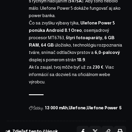
s rýchlym nabíjaním (
5V/5A
). Aby toho nebolo
málo. Ulefone Power 5 dokáže fungovať aj ako
power banka.
Čo sa zvyšku výbavy týka,
Ulefone Power 5
ponúka Android 8.1 Oreo
, osemjadrový
procesor MT6763,
štyri fotoaparáty, 6 GB
RAM, 64 GB
úložisko, technológiu rozpoznania
tváre, snímač odtlačkov prstov a
6,0-palcový
displej s pomerom strán
18:9
.
Ak ťa zaujal,
tvoj môže byť už za
230 €
. Viac
informácií sa dozvieš na
oficiálnom webe
výrobcu
.
Štítky:
13 000 mAh
Ulefone
Ulefone Power 5
Zdieľať tento článok