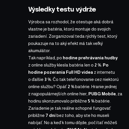
Výsledky testu výdrže
Výrobca sa rozhodol, že otestuje aká dobrá
vlastne je batéria, ktorú montuje do svojich
zariadení. Zorganizoval teda rýchly test, ktorý
poukazuje na to aký efekt má tak veľký
akumulátor.
Tak napríklad, po
hodine prehrávania hudby
z online služby klesla batéria len o
2 %
.
Po
hodine pozerania Full HD videa
z internetu
o ďalšie
3 %
. Čo tak telefonovanie cez niektorú
online službu? Opäť
2 %
batérie. Hranie jednej
z najpopulárnejších online hier,
PUBG Mobile
, za
hodinu skonzumovalo približne
5 %
batérie.
Zariadenie je tak reálne schopné fungovať
približne
7 dní
bez toho, aby ste ho museli
nabíjať. No a keď k tomu dôjde, počítať môžeš