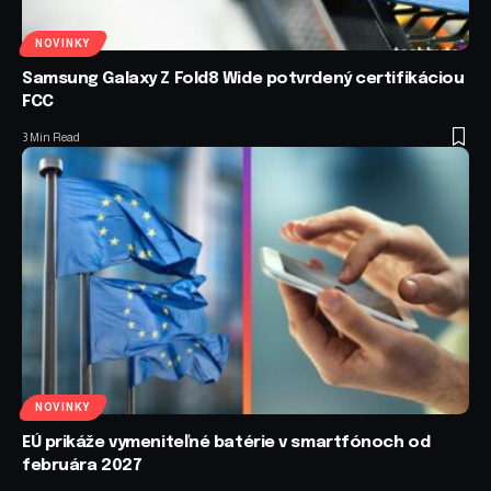
NOVINKY
Samsung Galaxy Z Fold8 Wide potvrdený certifikáciou
FCC
3 Min Read
NOVINKY
EÚ prikáže vymeniteľné batérie v smartfónoch od
februára 2027