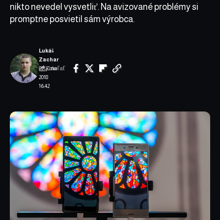
nikto nevedel vysvetliť. Na avizované problémy si
promptne posvietil sám výrobca.
Lukáš
Zachar
Zdieľať
22. júna
2018
16:42