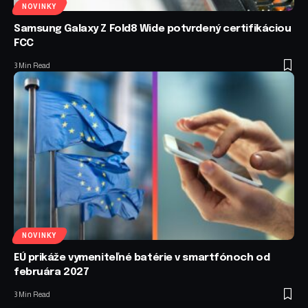
NOVINKY
Samsung Galaxy Z Fold8 Wide potvrdený certifikáciou
FCC
3 Min Read
NOVINKY
EÚ prikáže vymeniteľné batérie v smartfónoch od
februára 2027
3 Min Read