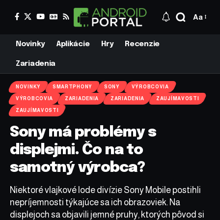
Aa
Novinky
Aplikácie
Hry
Recenzie
Zariadenia
NOVINKY
SMARTPHONY
SONY
VÝROBCOVIA
VÝROBCOVIA
ZARIADENIA
ZARIADENIA
ZAUJÍMAVOSTI
ZAUJÍMAVOSTI
Sony má problémy s
displejmi. Čo na to
samotný výrobca?
Niektoré vlajkové lode divízie Sony Mobile postihli
nepríjemnosti týkajúce sa ich obrazoviek. Na
displejoch sa objavili jemné pruhy, ktorých pôvod si