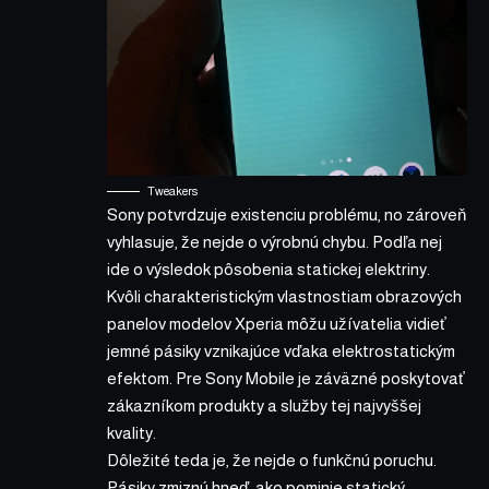
Tweakers
Sony potvrdzuje existenciu problému, no zároveň
vyhlasuje, že nejde o výrobnú chybu. Podľa nej
ide o výsledok pôsobenia statickej elektriny.
Kvôli charakteristickým vlastnostiam obrazových
panelov modelov Xperia môžu užívatelia vidieť
jemné pásiky vznikajúce vďaka elektrostatickým
efektom. Pre Sony Mobile je záväzné poskytovať
zákazníkom produkty a služby tej najvyššej
kvality.
Dôležité teda je, že nejde o funkčnú poruchu.
Pásiky zmiznú hneď, ako pominie statický