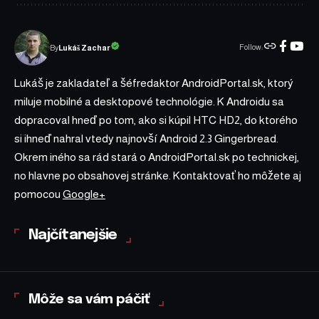
Follow:
Lukáš Zachar
By
Lukáš je zakladateľ a šéfredaktor AndroidPortal.sk, ktorý
miluje mobilné a desktopové technológie. K Androidu sa
dopracoval hneď po tom, ako si kúpil HTC HD2, do ktorého
si ihneď nahral vtedy najnovší Android 2.3 Gingerbread.
Okrem iného sa rád stará o AndroidPortal.sk po technickej,
no hlavne po obsahovej stránke. Kontaktovať ho môžete aj
pomocou
Google+
Najčítanejšie
Môže sa vám páčiť