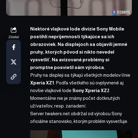
Niektoré vlajkové lode divízie Sony Mobile
postihli nepríjemnosti týkajúce sa ich
Zdieľať
obrazoviek. Na displejoch sa objavili jemné
pruhy, ktorých pôvod si nikto nevedel
vysvetliť. Na avizované problémy si
promptne posvietil sám výrobca.
Pruhy na displeji sa týkajú všetkých modelov línie
Xperia XZ1
. Podľa všetkého sú ovplyvnené aj
novšie vlajkové lode
Sony Xperia XZ2
.
Momentálne nie je známy počet dotknutých
užívateľov, resp. zariadení.
Server
twakers.net
obdržal od výrobcu Sony
oficiálne stanovisko, ktorým problém vysvetľuje.