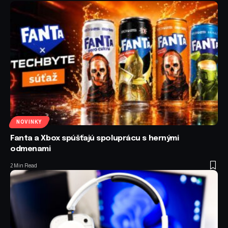
NOVINKY
Fanta a Xbox spúšťajú spoluprácu s hernými
odmenami
2 Min Read