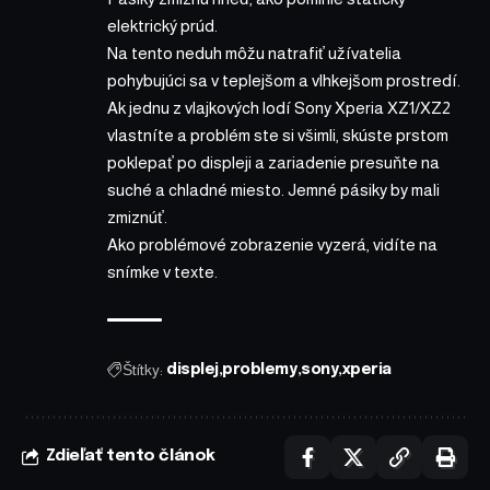
elektrický prúd.
Na tento neduh môžu natrafiť užívatelia
pohybujúci sa v teplejšom a vlhkejšom prostredí.
Ak jednu z vlajkových lodí Sony Xperia XZ1/XZ2
vlastníte a problém ste si všimli, skúste prstom
poklepať po displeji a zariadenie presuňte na
suché a chladné miesto. Jemné pásiky by mali
zmiznúť.
Ako problémové zobrazenie vyzerá, vidíte na
snímke v texte.
Štítky:
displej
problemy
sony
xperia
Zdieľať tento článok