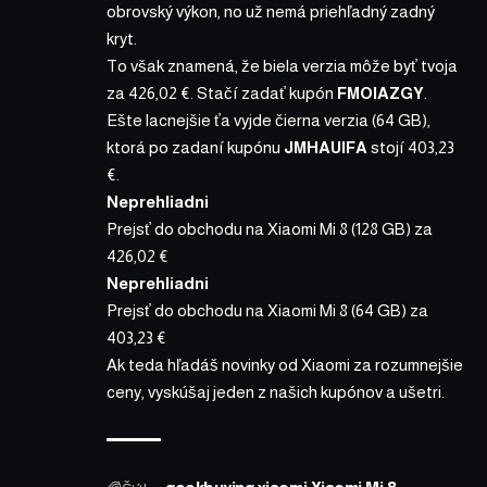
obrovský výkon, no už nemá priehľadný zadný
kryt.
To však znamená, že biela verzia môže byť tvoja
za
426,02 €
. Stačí zadať kupón
FMOIAZGY
.
Ešte lacnejšie ťa vyjde čierna verzia (64 GB),
ktorá po zadaní kupónu
JMHAUIFA
stojí
403,23
€
.
Neprehliadni
Prejsť do obchodu na Xiaomi Mi 8 (128 GB) za
426,02 €
Neprehliadni
Prejsť do obchodu na Xiaomi Mi 8 (64 GB) za
403,23 €
Ak teda hľadáš novinky od Xiaomi za rozumnejšie
ceny, vyskúšaj jeden z našich kupónov a ušetri.