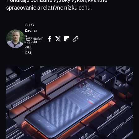
spracovanie a relatívne nízku cenu.
Lukáš
Zachar
14.
Zdieľať
augusta
2018
12:54