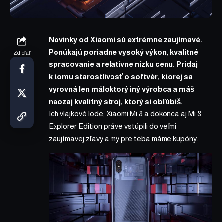
Novinky od Xiaomi sú extrémne zaujímavé.
Ponúkajú poriadne vysoký výkon, kvalitné
Zdieľať
spracovanie a relatívne nízku cenu. Pridaj
k tomu starostlivosť o softvér, ktorej sa
vyrovná len máloktorý iný výrobca a máš
naozaj kvalitný stroj, ktorý si obľúbiš.
Ich vlajkové lode,
Xiaomi Mi 8
a dokonca aj
Mi 8
Explorer Edition
práve vstúpili do veľmi
zaujímavej zľavy a my pre teba máme kupóny.