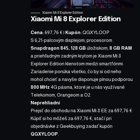
Xiaomi Mi 8 Explorer Edition
Xiaomi Mi 8 Explorer Edition
Cena:
697,76 €
|
Kupón:
QGXYLOOP
S 6,21-palcovým displejom, procesorom
Snapdragon 845, 128 GB
úložiskom,
8 GB RAM
a priehľadným zadným krytom je
Xiaomi Mi 8
Explorer Edition
klenotom medzi smartfónmi.
Zariadenie ponúka všetko, čo by si od neho
mohol chcieť a navyše disponuje plnou podporou
800 MHz
4G pásma, ktoré je u nás využívané
Telekomom, Orangeom a O2.
Neprehliadni
Prejsť do obchodu na Xiaomi Mi 8 EE za 697,76 €
Kúpiť si ho môžeš za
697,76 €
, stačí
pri
objednávke z Geekbuying
zadať kupón
QGXYLOOP
.