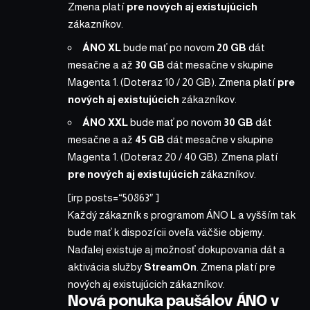
Zmena platí
pre nových aj existujúcich
zákazníkov.
ÁNO XL
bude mať po novom
20 GB
dát
mesačne a až
30 GB
dát mesačne v skupine
Magenta 1. (Doteraz 10 / 20 GB). Zmena platí
pre
nových aj existujúcich
zákazníkov.
ÁNO XXL
bude mať po novom
30 GB
dát
mesačne a až
45 GB
dát mesačne v skupine
Magenta 1. (Doteraz 20 / 40 GB). Zmena platí
pre nových aj existujúcich
zákazníkov.
[irp posts=“50863″ ]
Každý zákazník s programom ÁNO L a vyšším tak
bude mať k dispozícii oveľa väčšie objemy.
Naďalej existuje aj možnosť dokupovania dát a
aktivácia služby
StreamOn
. Zmena platí pre
nových aj existujúcich zákazníkov.
Nová ponuka paušálov ÁNO v