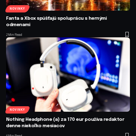
NOVINKY
Fanta a Xbox spúšťajú spoluprácu s hernými
odmenami
2 Min Read
NOVINKY
Nothing Headphone (a) za 170 eur používa redaktor
denne niekoľko mesiacov
4 Min Read