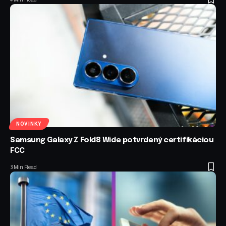
NOVINKY
Samsung Galaxy Z Fold8 Wide potvrdený certifikáciou
FCC
3 Min Read