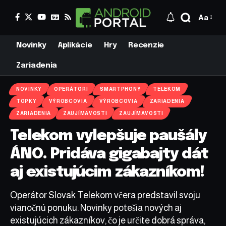
Aa
Novinky
Aplikácie
Hry
Recenzie
Zariadenia
NOVINKY
OPERÁTORI
SMARTPHONY
TELEKOM
TOPKY
VÝROBCOVIA
VÝROBCOVIA
ZARIADENIA
ZARIADENIA
ZAUJÍMAVOSTI
ZAUJÍMAVOSTI
Telekom vylepšuje paušály
ÁNO. Pridáva gigabajty dát
aj existujúcim zákazníkom!
Operátor Slovak Telekom včera predstavil svoju
vianočnú ponuku. Novinky potešia nových aj
existujúcich zákazníkov, čo je určite dobrá správa,