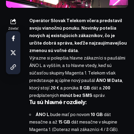
Operátor Slovak Telekom včera predstavil
svoju vianočnú ponuku. Novinky potešia
Zdieľať
nových aj existujúcich zákazníkov, čo je
určite dobrá správa, keďže najzaujímavejšou
zmenou sú voľné dáta.
Výrazne si polepšia hlavne zákazníci s paušálmi
ÁNO L a vyšším, a to hlavne vtedy, keď sú
súčasťou skupiny Magenta 1. Telekom však
predstavuje aj úplne nový paušál
ÁNO M Data
,
ktorý stojí
20 €
a ponúka
8 GB
dát a
200
predplatených
minút bez SMS
správ.
Tu sú hlavné rozdiely:
ÁNO L
bude mať po novom
10 GB
dát
mesačne a až
15 GB
dát mesačne v skupine
Magenta 1. (Doteraz mali zákazníci 4 / 8 GB).