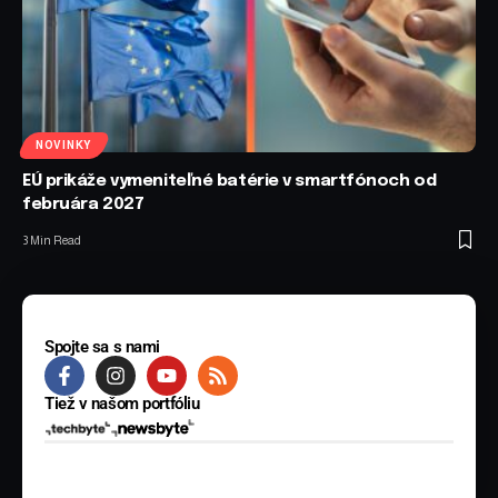
NOVINKY
EÚ prikáže vymeniteľné batérie v smartfónoch od
februára 2027
3 Min Read
Spojte sa s nami
Tiež v našom portfóliu
© 2025 BYTE Media s.r.o. Všetky práva vyhradené.