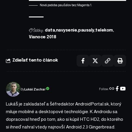
Nová podoba paušálov bez Magenta 1.
Štítky:
data
navysenie
pausaly
telekom
Vianoce 2018
Zdieľať tento článok
Follow:
Lukáš Zachar
By
Lukáš je zakladateľ a šéfredaktor AndroidPortal.sk, ktorý
miluje mobilné a desktopové technológie. K Androidu sa
dopracoval hneď po tom, ako si kúpil HTC HD2, do ktorého
si ihneď nahral vtedy najnovší Android 2.3 Gingerbread.