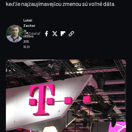
keďže najzaujímavejšou zmenou sú voľné dáta.
Lukáš
Zachar
24.
Zdieľať
októbra
2018
10:33