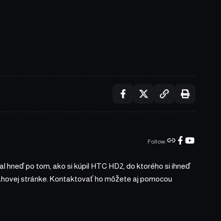
Follow:
l hneď po tom, ako si kúpil HTC HD2, do ktorého si ihneď
bsahovej stránke. Kontaktovať ho môžete aj pomocou