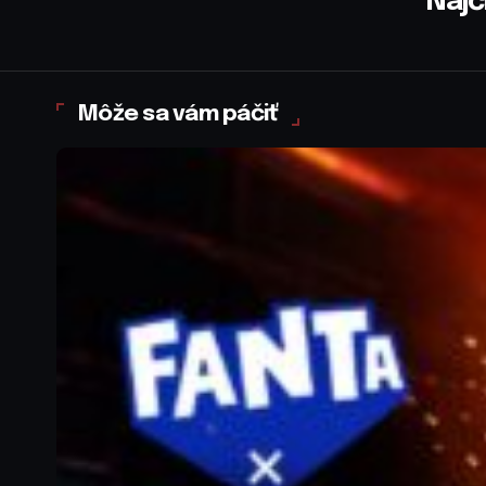
Najč
Môže sa vám páčiť