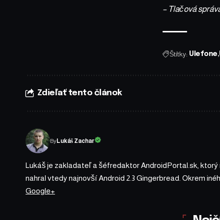
– Tlačová správ
Štítky:
Ulefone
Zdieľať tento článok
By
Lukáš Zachar
Lukáš je zakladateľ a šéfredaktor AndroidPortal.sk, ktorý
nahral vtedy najnovší Android 2.3 Gingerbread. Okrem iné
Google+