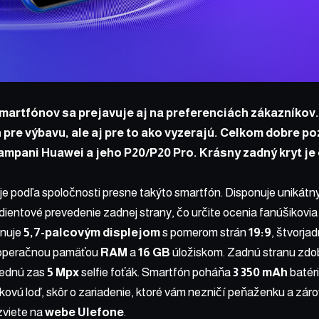
artfónov sa prejavuje aj na preferenciách zákazníkov.
 pre výbavu, ale aj pre to ako vyzerajú. Celkom dobre p
kampani Huawei a jeho P20/P20 Pro. Krásny zadný kryt j
je podľa spoločnosti presne takýto smartfón. Disponuje unikátn
ientové prevedenie zadnej strany, čo určite ocenia fanúšikovia
onuje
5,7-palcovým displejom
s pomerom strán
19:9
, štvorj
peračnou pamäťou
RAM
a
16 GB
úložiskom. Zadnú stranu zdob
rednú zas
5 Mpx
selfie foťák. Smartfón poháňa
3 350 mAh
batér
jkovú loď, skôr o zariadenie, ktoré vám nezničí peňaženku a zár
zviete na
webe Ulefone
.