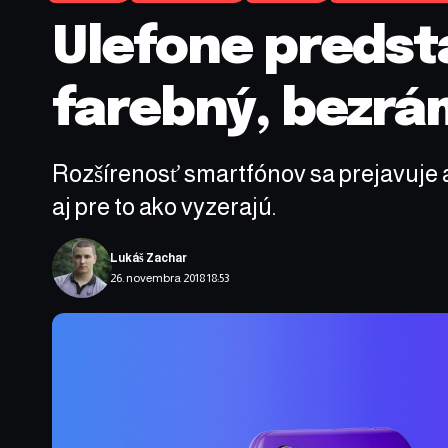
Ulefone predsta
farebný, bezrá
Rozšírenosť smartfónov sa prejavuje a
aj pre to ako vyzerajú.
Lukáš Zachar
26. novembra 2018 18:53