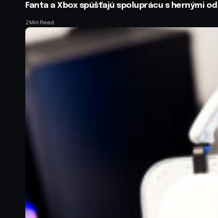
Fanta a Xbox spúšťajú spoluprácu s hernými 
2 Min Read