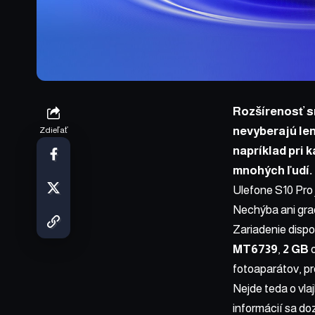
Rozšírenosť sm
nevyberajú len
Zdieľať
napríklad pri 
mnohých ľudí.
Ulefone S10 Pro 
Nechýba ani grad
Zariadenie disp
MT6739
,
2 GB
o
fotoaparátov, p
Nejde teda o vla
informácií sa do