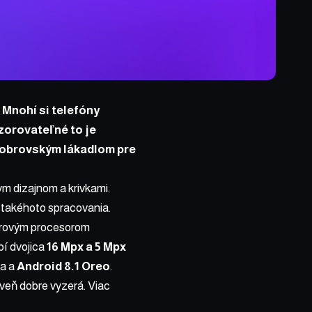
 Mnohí si telefóny
ozorovateľné to je
e obrovským lákadlom pre
ym dizajnom a krivkami.
 takéhoto spracovania.
adrovým procesorom
í dvojica
16 Mpx a 5 Mpx
ia a
Android 8.1 Oreo
.
oveň dobre vyzerá. Viac