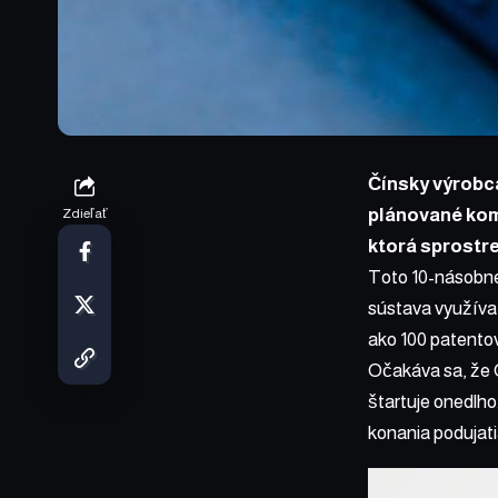
Čínsky výrobc
plánované kom
Zdieľať
ktorá sprostre
Toto 10-násobné 
sústava využíva 
ako 100 patentov
Očakáva sa, že 
štartuje onedlho
konania podujati