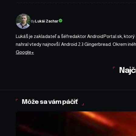
By
Lukáš Zachar
Lukáš je zakladateľ a šéfredaktor AndroidPortal.sk, ktorý
nahral vtedy najnovší Android 2.3 Gingerbread. Okrem iné
Google+
Najč
Môže sa vám páčiť