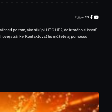
Follow:
l hneď po tom, ako si kúpil HTC HD2, do ktorého si ihneď
bsahovej stránke. Kontaktovať ho môžete aj pomocou