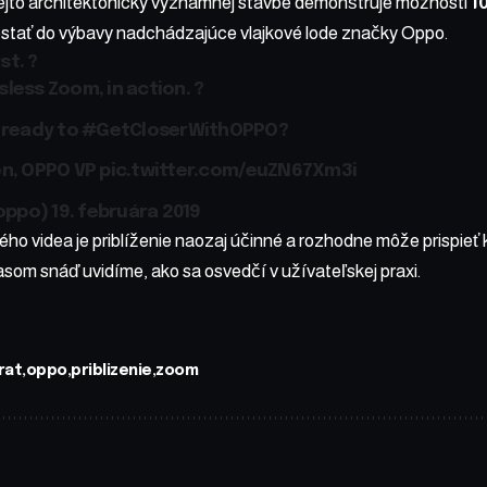
ejto architektonicky významnej stavbe
demonštruje
možnosti
1
dostať do výbavy nadchádzajúce vlajkové lode značky Oppo.
st. ?
sless Zoom, in action. ?
e ready to
#GetCloserWithOPPO
?
en, OPPO VP
pic.twitter.com/euZN67Xm3i
oppo)
19. februára 2019
ho videa je priblíženie naozaj účinné a rozhodne môže prispieť 
som snáď uvidíme, ako sa osvedčí v užívateľskej praxi.
rat
oppo
priblizenie
zoom