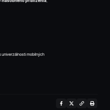
0-násobného priblíženia
,
k univerzálnosti mobilných