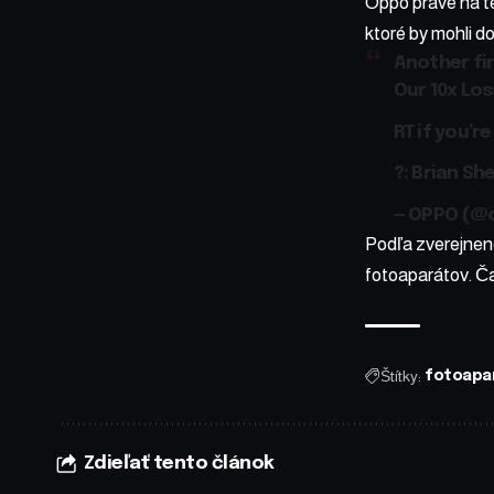
Oppo práve na t
ktoré by mohli 
Another fir
Our 10x Los
RT if you’r
?: Brian Sh
— OPPO (@
Podľa zverejnené
fotoaparátov. Ča
Štítky:
fotoapa
Zdieľať tento článok