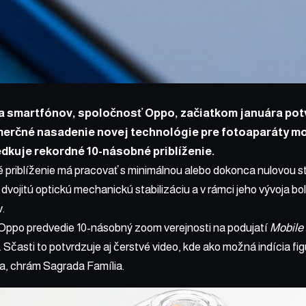
a smartfónov, spoločnosť Oppo, začiatkom januára
pot
erčné nasadenie novej technológie pre fotoaparáty mo
dkuje rekordné 10-násobné priblíženie.
priblíženie má pracovať s minimálnou alebo dokonca nulovou str
dvojitú optickú mechanickú stabilizáciu a v rámci jeho vývoja bo
.
Oppo predvedie 10-násobný zoom verejnosti na podujatí
Mobile
. Sčasti to potvrdzuje aj čerstvé video, kde ako možná indícia f
a, chrám Sagrada Família.