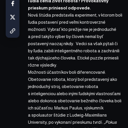
ľudia cenia život robota? Provokatívny
prieskum
priniesol
odpovede.
Nová štúdia predstavila experiment, v ktorom boli
ľudia postavení pred veľmi kontroverzné
možnosti. Vybrať kto prežije nie je jednoduché
a pred takýto výber by človek nemal byť
postavený naozaj nikdy. Vedci sa však pýtali či
by ľudia zabili inteligentného robota a zachránili
tak dýchajúceho človeka. Etické puzzle priniesli
rôzne výsledky.
Možnosti účastníkov boli diferencované.
Obetovanie robota, ktorý bol predstavený ako
jednoduchý stroj, obetovanie robota
s inteligenciou alebo inými ľudskými vlastnosťami
alebo dokonca obetovanie bežného človeka boli
ich súčasťou. Markus Paulus, výskumník
a spoluautor štúdie z Ludwig-Maximilians
University, po vykonaní prieskumu tvrdí:
„Pokus