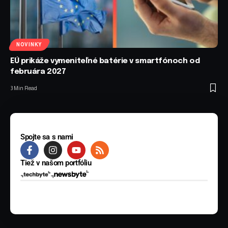
NOVINKY
EÚ prikáže vymeniteľné batérie v smartfónoch od
februára 2027
3 Min Read
Spojte sa s nami
Tiež v našom portfóliu
© 2025 BYTE Media s.r.o. Všetky práva vyhradené.