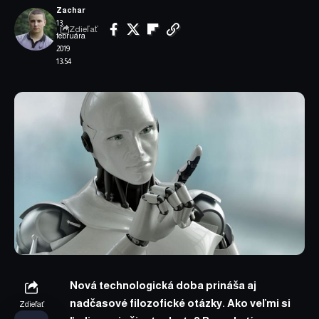
Zachar
13.
Zdieľať
februára
2019
13:54
Nová technologická doba prináša aj
nadčasové filozofické otázky. Ako veľmi si
Zdieľať