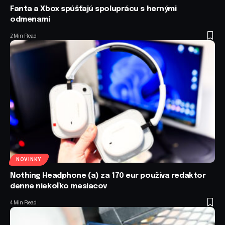
Fanta a Xbox spúšťajú spoluprácu s hernými
odmenami
2 Min Read
NOVINKY
Nothing Headphone (a) za 170 eur používa redaktor
denne niekoľko mesiacov
4 Min Read