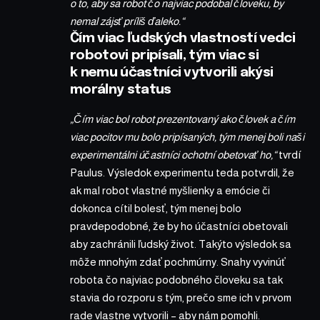
o to, aby sa robot čo najviac podobal človeku, by
nemal zájsť príliš ďaleko.“
Čím viac ľudských vlastností vedci
robotovi pripísali, tým viac si
k nemu účastníci vytvorili akýsi
morálny status
„Čím viac bol robot prezentovaný ako človek a čím
viac pocitov mu bolo pripísaných, tým menej boli naši
experimentálni účastníci ochotní obetovať ho,“
tvrdí
Paulus. Výsledok experimentu teda potvrdil, že
ak mal robot vlastné myšlienky a emócie či
dokonca cítil bolesť, tým menej bolo
pravdepodobné, že by ho účastníci obetovali
aby zachránili ľudský život. Takýto výsledok sa
môže mnohým zdať pochmúrny. Snahy vyvinúť
robota čo najviac podobného človeku sa tak
stavia do rozporu s tým, prečo sme ich v prvom
rade vlastne vytvorili – aby nám pomohli.