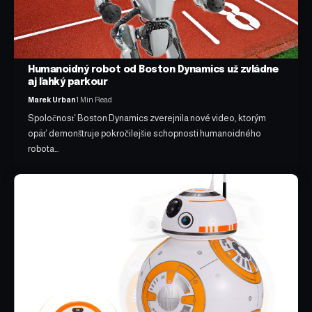
Humanoidný robot od Boston Dynamics už zvládne
aj ľahký parkour
Marek Urban
1 Min Read
Spoločnosť Boston Dynamics zverejnila nové video, ktorým
opäť demonštruje pokročilejšie schopnosti humanoidného
robota…