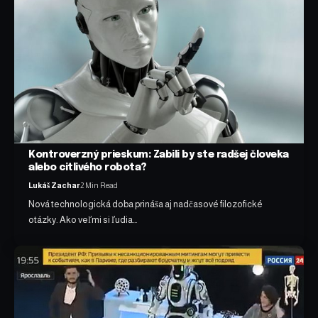
Kontroverzný prieskum: Zabili by ste radšej človeka
alebo citlivého robota?
Lukáš Zachar
2 Min Read
Nová technologická doba prináša aj nadčasové filozofické
otázky. Ako veľmi si ľudia…