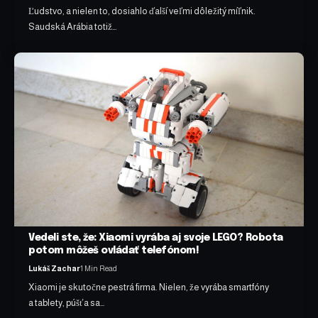
Ľudstvo, a nielen to, dosiahlo ďalší veľmi dôležitý míľnik.
Saudská Arábia totiž…
Vedeli ste, že: Xiaomi vyrába aj svoje LEGO? Robota
potom môžeš ovládať telefónom!
Lukáš Zachar
1 Min Read
Xiaomi je skutočne pestrá firma. Nielen, že vyrába smartfóny
a tablety, púšťa sa…