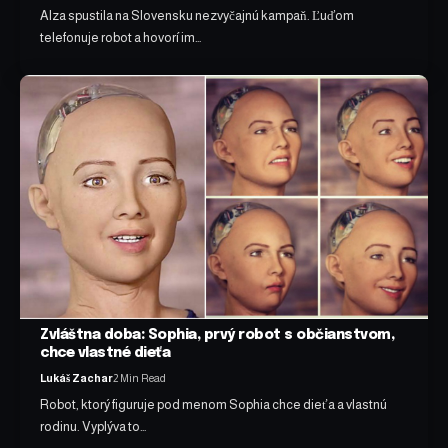
Alza spustila na Slovensku nezvyčajnú kampaň. Ľuďom
telefonuje robot a hovorí im…
Zvláštna doba: Sophia, prvý robot s občianstvom,
chce vlastné dieťa
Lukáš Zachar
2 Min Read
Robot, ktorý figuruje pod menom Sophia chce dieťa a vlastnú
rodinu. Vyplýva to…