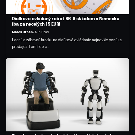
Diaľkovo ovládaný robot BB-8 skladom v Nemecku
iba za necelých 15 EUR!
Marek Urban
2 Min Read
Lacnú a zábavnú hračku na diaľkové ovládanie najnovšie ponúka
predajca TomTop, a…