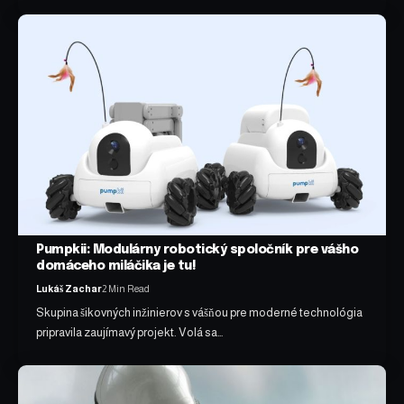
Pumpkii: Modulárny robotický spoločník pre vášho
domáceho miláčika je tu!
Lukáš Zachar
2 Min Read
Skupina šikovných inžinierov s vášňou pre moderné technológia
pripravila zaujímavý projekt. Volá sa…