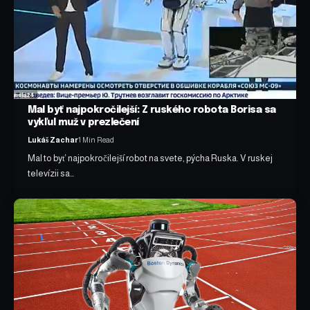
Mal byť najpokročilejší: Z ruského robota Borisa sa
vykľul muž v prezlečení
Lukáš Zachar
1 Min Read
Mal to byť najpokročilejší robot na svete, pýcha Ruska. V ruskej
televízii sa…