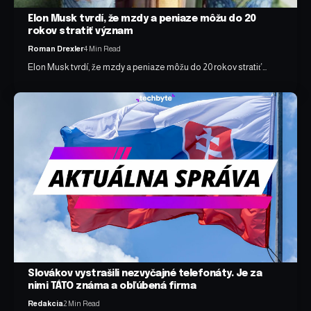
Elon Musk tvrdí, že mzdy a peniaze môžu do 20
rokov stratiť význam
Roman Drexler
4 Min Read
Elon Musk tvrdí, že mzdy a peniaze môžu do 20 rokov stratiť…
Slovákov vystrašili nezvyčajné telefonáty. Je za
nimi TÁTO známa a obľúbená firma
Redakcia
2 Min Read