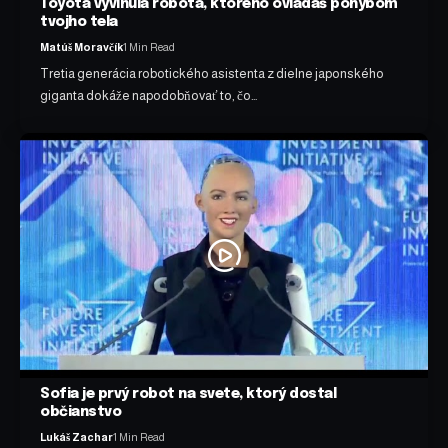
Toyota vyvinula robota, ktorého ovládaš pohybom
tvojho tela
Matúš Moravčík
1 Min Read
Tretia generácia robotického asistenta z dielne japonského
giganta dokáže napodobňovať to, čo…
Sofia je prvý robot na svete, ktorý dostal
občianstvo
Lukáš Zachar
1 Min Read