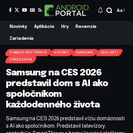
Aa
Novinky
Aplikácie
Hry
Recenzie
Zariadenia
DOMÁCE SPOTREBIČE
NOVINKY
SAMSUNG
UDALOSTI
VÝROBCOVIA
Samsung na CES 2026
predstavil dom s AI ako
spoločníkom
každodenného života
Samsung na CES 2026 predstavil víziu domácnosti
s AI ako spoločníkom. Predstavil televízory,