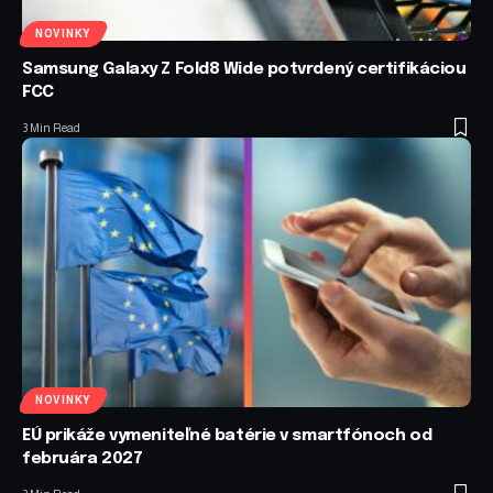
NOVINKY
Samsung Galaxy Z Fold8 Wide potvrdený certifikáciou
FCC
3 Min Read
NOVINKY
EÚ prikáže vymeniteľné batérie v smartfónoch od
februára 2027