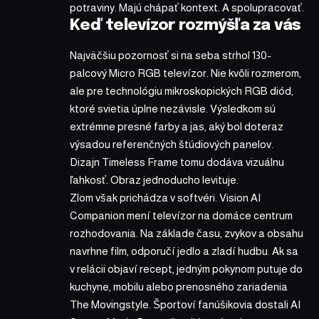
potraviny. Majú chápať kontext. A spolupracovať.
Keď televízor rozmýšľa za vás
Najväčšiu pozornosť si na seba strhol 130-
palcový Micro RGB televízor. Nie kvôli rozmerom,
ale pre technológiu mikroskopických RGB diód,
ktoré svietia úplne nezávisle. Výsledkom sú
extrémne presné farby a jas, aký bol doteraz
výsadou referenčných štúdiových panelov.
Dizajn Timeless Frame tomu dodáva vizuálnu
ľahkosť. Obraz jednoducho levituje.
Zlom však prichádza v softvéri. Vision AI
Companion mení televízor na domáce centrum
rozhodovania. Na základe času, zvykov a obsahu
navrhne film, odporučí jedlo a zladí hudbu. Ak sa
v relácii objaví recept, jedným pokynom putuje do
kuchyne, mobilu alebo prenosného zariadenia
The Movingstyle. Športoví fanúšikovia dostali AI