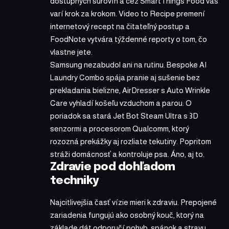
dostupných surovín a cez SmartThings Food vás
varí krok za krokom. Video to Recipe premení
internetový recept na čitateľný postup a
FoodNote vytvára týždenné reporty o tom, čo
vlastne jete.
Samsung nezabudol ani na rutinu. Bespoke AI
Laundry Combo spája pranie aj sušenie bez
prekladania bielizne, AirDresser s Auto Wrinkle
Care vyhladí košeľu vzduchom a parou. O
poriadok sa stará Jet Bot Steam Ultra s 3D
senzormi a procesorom Qualcomm, ktorý
rozozná prekážky aj rozliate tekutiny. Popritom
stráži domácnosť a kontroluje psa. Áno, aj to.
Zdravie pod dohľadom
techniky
Najcitlivejšia časť vízie mieri k zdraviu. Prepojené
zariadenia fungujú ako osobný kouč, ktorý na
základe dát odporučí pohyb, spánok a stravu.