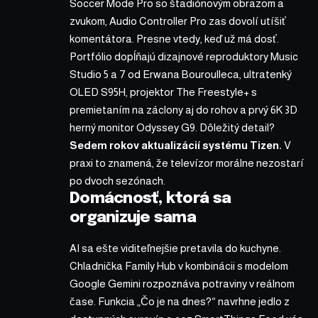
Soccer Mode Pro so štadiónovým obrazom a
zvukom, Audio Controller Pro zas dovolí utíšiť
komentátora. Presne vtedy, keď už má dosť.
Portfólio dopĺňajú dizajnové reproduktory Music
Studio 5 a 7 od Erwana Bouroulleca, ultratenký
OLED S95H, projektor The Freestyle+ s
premietaním na záclony aj do rohov a prvý 6K 3D
herný monitor Odyssey G9. Dôležitý detail?
Sedem rokov aktualizácií systému Tizen.
V
praxi to znamená, že televízor morálne nezostarí
po dvoch sezónach.
Domácnosť, ktorá sa
organizuje sama
AI sa ešte viditeľnejšie pretavila do kuchyne.
Chladnička Family Hub v kombinácii s modelom
Google Gemini rozpoznáva potraviny v reálnom
čase. Funkcia „Čo je na dnes?“ navrhne jedlo z