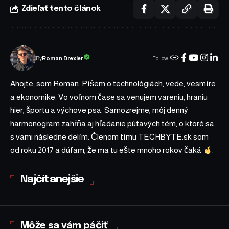
Zdieľať tento článok
Follow:
Roman Drexler
By
Ahojte, som Roman. Píšem o technológiách, vede, vesmíre
a ekonomike. Vo voľnom čase sa venujem vareniu, hraniu
hier, športu a výchove psa. Samozrejme, môj denný
harmonogram zahŕňa aj hľadanie pútavých tém, o ktoré sa
s vami následne delím. Členom tímu TECHBYTE.sk som
od roku 2017 a dúfam, že ma tu ešte mnoho rokov čaká
.
Najčítanejšie
Môže sa vám páčiť