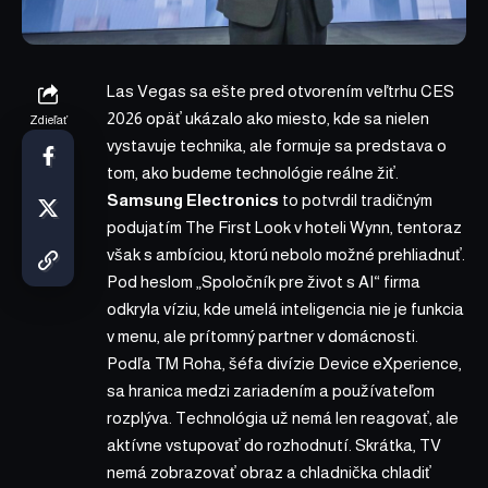
Las Vegas sa ešte pred otvorením veľtrhu
CES
2026
opäť ukázalo ako miesto, kde sa nielen
Zdieľať
vystavuje technika, ale formuje sa predstava o
tom, ako budeme technológie reálne žiť.
Samsung Electronics
to potvrdil tradičným
podujatím The First Look v hoteli Wynn, tentoraz
však s ambíciou, ktorú nebolo možné prehliadnuť.
Pod heslom „Spoločník pre život s AI“ firma
odkryla víziu, kde umelá inteligencia nie je funkcia
v menu, ale prítomný partner v domácnosti.
Podľa TM Roha, šéfa divízie Device eXperience,
sa hranica medzi zariadením a používateľom
rozplýva. Technológia už nemá len reagovať, ale
aktívne vstupovať do rozhodnutí. Skrátka, TV
nemá zobrazovať obraz a chladnička chladiť