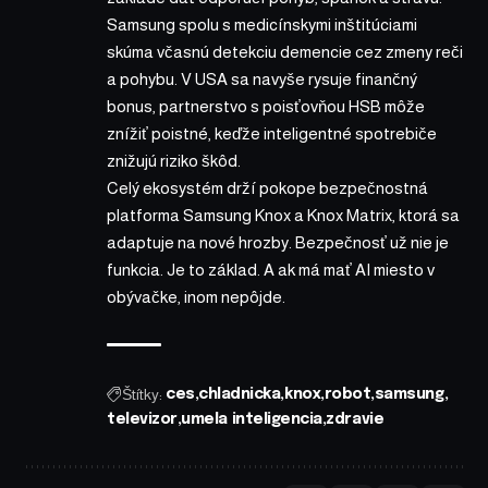
Samsung spolu s medicínskymi inštitúciami
skúma včasnú detekciu demencie cez zmeny reči
a pohybu. V USA sa navyše rysuje finančný
bonus, partnerstvo s poisťovňou HSB môže
znížiť poistné, keďže inteligentné spotrebiče
znižujú riziko škôd.
Celý ekosystém drží pokope bezpečnostná
platforma Samsung Knox a Knox Matrix, ktorá sa
adaptuje na nové hrozby. Bezpečnosť už nie je
funkcia. Je to základ. A ak má mať AI miesto v
obývačke, inom nepôjde.
Štítky:
ces
chladnicka
knox
robot
samsung
televizor
umela inteligencia
zdravie