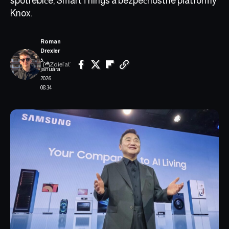
spotrebiče, SmartThings a bezpečnostné platformy
Knox.
Roman
Drexler
5.
Zdieľať
januára
2026
08:34