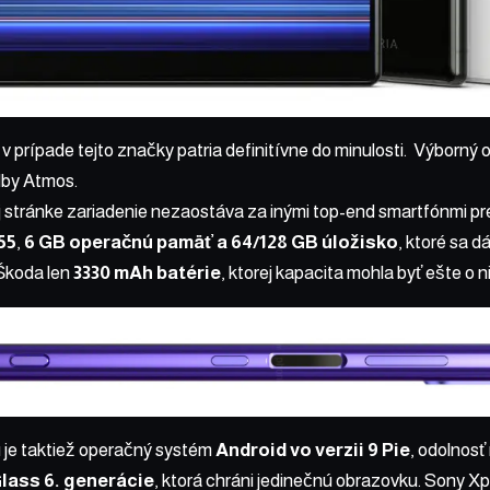
 v prípade tejto značky patria definitívne do minulosti. Výborný
lby Atmos.
 stránke zariadenie nezaostáva za inými top-end smartfónmi pr
55
,
6 GB operačnú pamäť a 64/128 GB úložisko
, ktoré sa 
 Škoda len
3330 mAh batérie
, ktorej kapacita mohla byť ešte o n
 je taktiež operačný systém
Android vo verzii 9 Pie
, odolnosť
Glass 6. generácie
, ktorá chráni jedinečnú obrazovku. Sony X