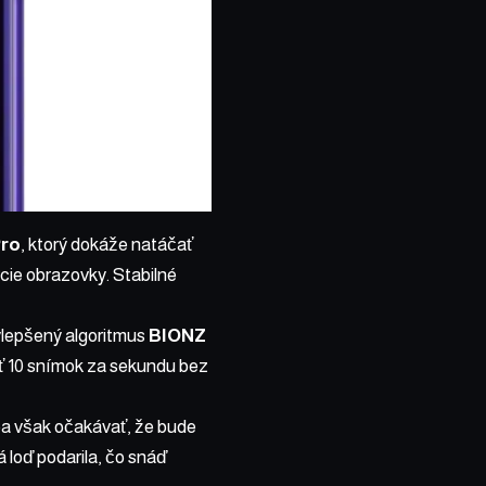
Pro
, ktorý dokáže natáčať
rcie obrazovky. Stabilné
vylepšený algoritmus
BIONZ
ť 10 snímok za sekundu bez
ba však očakávať, že bude
á loď podarila, čo snáď