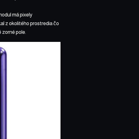
modul má pixely
al z okolitého prostredia čo
 zorné pole.