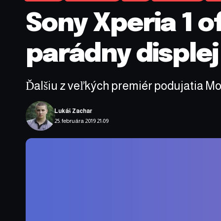
Sony Xperia 1 o
parádny displej
Ďalšiu z veľkých premiér podujatia Mo
Lukáš Zachar
25. februára 2019 21:09