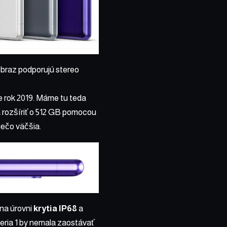
 obraz podporujú stereo
e rok 2019. Máme tu teda
dá rozšíriť o 512 GB pomocou
iečo väčšia.
 na úrovni
krytia IP68
a
peria 1 by nemala zaostávať