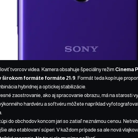
loviť tvorcov videa. Kamera obsahuje špeciálny režim
Cinema 
v širokom formáte formáte 21:9
. Formát teda kopíruje propo
inácia hybridnej a optickej stabilizácie.
resné zaostrovanie, ako aj spracovanie obrazu, má na starosti 
výkonného hardvéru a softvéru môžete napríklad vyfotografova
a.
stúpi do obchodov koncom jari so zatiaľ neznámou cenou. Netre
jšie ako etablovaní súperi. V každom prípade sa ale nová vlajkov