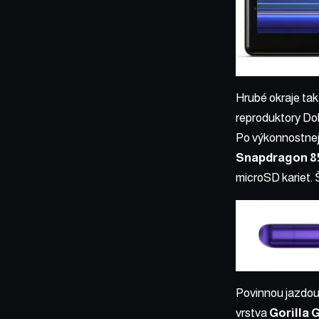
Hrubé okraje tak
reproduktory Do
Po výkonnostnej
Snapdragon 8
microSD kariet.
Povinnou jazdou
vrstva
Gorilla 