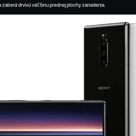
 zaberá drvivú väčšinu prednej plochy zariadenia.