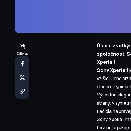
Ďalšiu z veľký
spoločnosti S
Zdieľať
Xperia 1.
Sony Xperia 1
j
vzišiel. Jeho di
plochá. Typické 
Výsostne elegant
strany, v symetr
tlačidla na prave
Sony Xperia 1 m
technologickej s