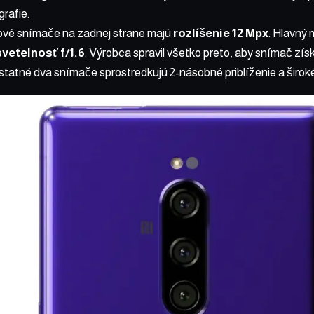
grafie.
zové snímače na zadnej strane majú
rozlíšenie 12 Mpx
. Hlavný 
svetelnosť f/1.6
. Výrobca spravil všetko preto, aby snímač získ
Ostatné dva snímače sprostredkujú 2-násobné priblíženie a široké