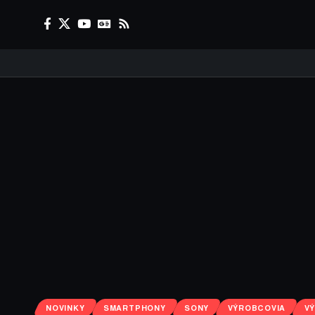
NOVINKY
SMARTPHONY
SONY
VÝROBCOVIA
V