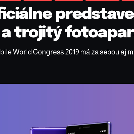
ficiálne predstav
 a trojitý fotoapa
bile World Congress 2019 má za sebou aj mo