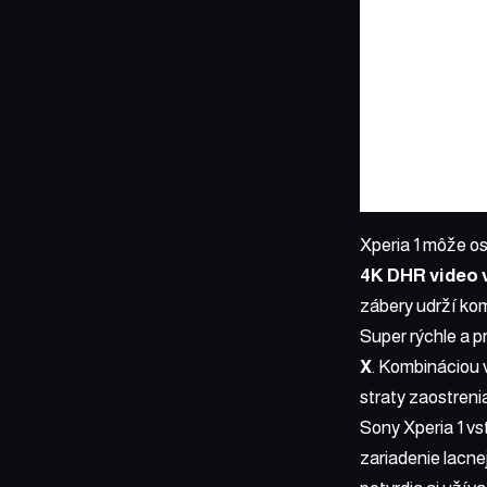
Xperia 1 môže os
4K DHR video 
zábery udrží komb
Super rýchle a p
X
. Kombináciou 
straty zaostreni
Sony Xperia 1 v
zariadenie lacne