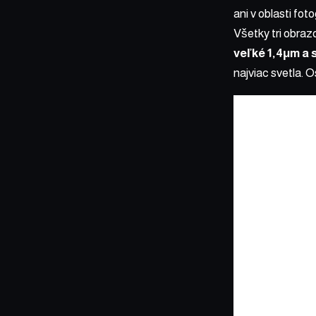
ani v oblasti foto
Všetky tri obra
veľké 1,4μm a 
najviac svetla. 