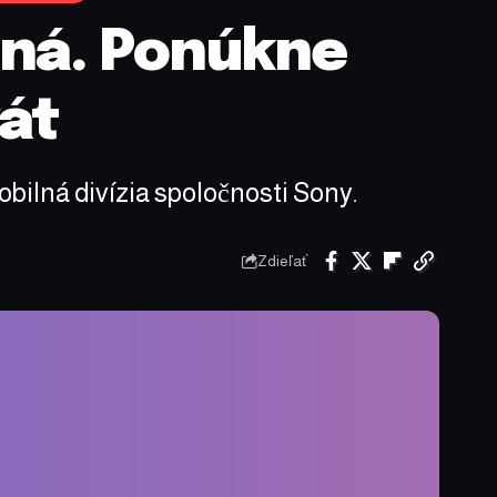
ená. Ponúkne
rát
bilná divízia spoločnosti Sony.
Zdieľať