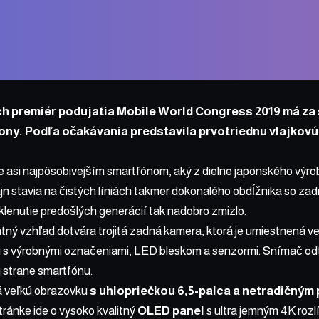
ch premiér podujatia Mobile World Congress 2019 má za 
ony. Podľa očakávania predstavila prvotriednu vlajkov
e asi najpôsobivejším smartfónom, aký z dielne japonského výr
zajn stavia na čistých líniách takmer dokonalého obdĺžnika so zad
klenutie predošlých generácií tak nadobro zmizlo.
ný vzhľad dotvára trojitá zadná kamera, ktorá je umiestnená ver
ii s výrobnými označeniami, LED bleskom a senzormi. Snímač odt
j strane smartfónu.
á veľkú obrazovku
s uhlopriečkou 6,5-palca a netradičným
tránke ide o vysoko kvalitný
OLED panel
s ultra jemným 4K roz