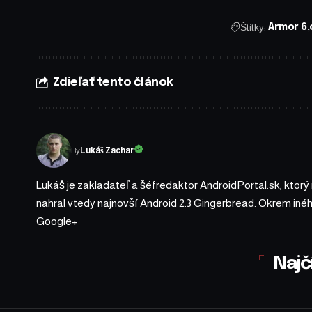
Štítky:
Armor 6
Zdieľať tento článok
By
Lukáš Zachar
Lukáš je zakladateľ a šéfredaktor AndroidPortal.sk, ktorý
nahral vtedy najnovší Android 2.3 Gingerbread. Okrem iné
Google+
Najč