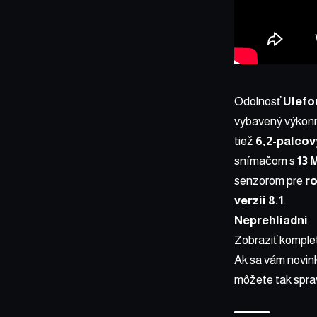
Odolnosť
Ulefo
vybavený výko
tiež
6,2-palco
snímačom s
13 
senzorom pre
r
verzii 8.1
.
Neprehliadni
Zobraziť komple
Ak sa vám novin
môžete tak spra