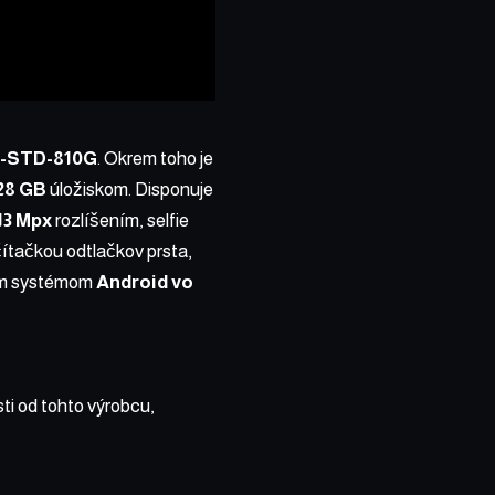
L-STD-810G
. Okrem toho je
28 GB
úložiskom. Disponuje
13 Mpx
rozlíšením, selfie
čítačkou odtlačkov prsta,
ým systémom
Android vo
sti od tohto výrobcu,