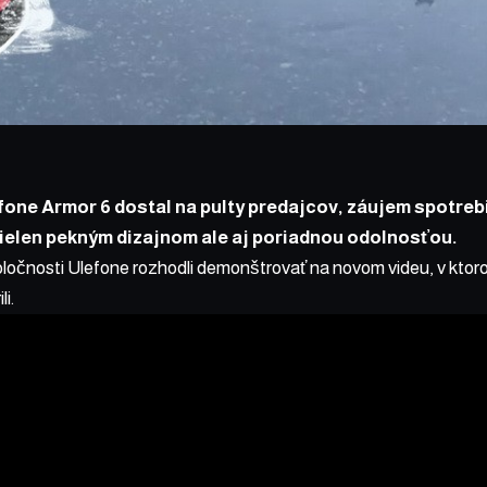
one Armor 6 dostal na pulty predajcov, záujem spotrebi
nielen pekným dizajnom ale aj poriadnou odolnosťou.
poločnosti Ulefone rozhodli demonštrovať na novom videu, v kto
i.