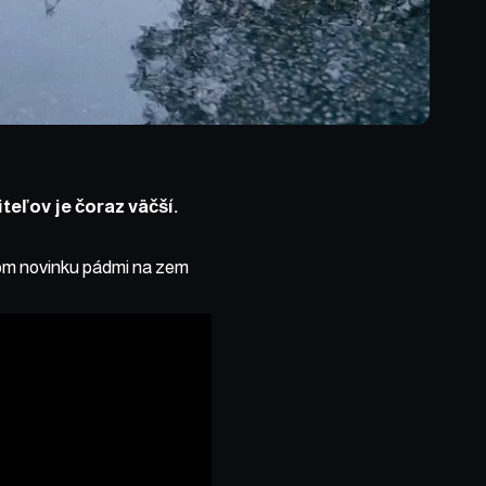
teľov je čoraz väčší.
rom novinku pádmi na zem