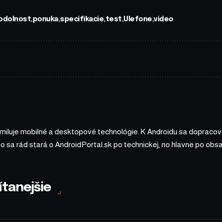
odolnost
ponuka
specifikacie
test
Ulefone
video
 miluje mobilné a desktopové technológie. K Androidu sa dopracova
ho sa rád stará o AndroidPortal.sk po technickej, no hlavne po o
ítanejšie