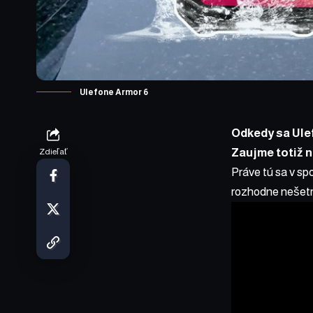
Ulefone Armor 6
Odkedy sa Ulef
Zaujme totiž 
Zdieľať
Práve tú sa v s
rozhodne nešetril