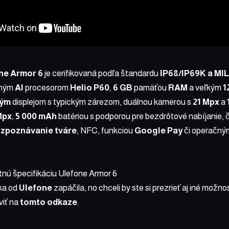
ne Armor 6
je cerifikovaná podľa štandardu
IP68/IP69K a MI
nným
AI
procesorom
Helio P60
,
6 GB
pamäťou
RAM
a veľkým
1
vým
displejom s typickým zárezom, duálnou kamerou s
21 Mpx
a
Mpx
,
5 000 mAh
batériou s podporou pre bezdrôtové nabíjanie, 
ozpoznávanie tváre
, NFC, funkciou
Google Pay
či operačn
tnú špecifikáciu Ulefone Armor 6
ka od
Ulefone
zapáčila, no chceli by ste si prezrieť aj iné možno
viť na
tomto odkaze
.