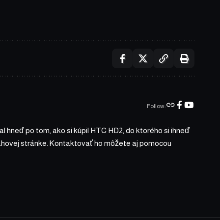
Follow:
l hneď po tom, ako si kúpil HTC HD2, do ktorého si ihneď
bsahovej stránke. Kontaktovať ho môžete aj pomocou