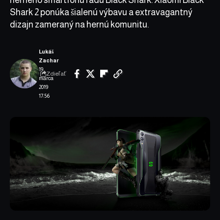
Shark 2 ponúka šialenú výbavu a extravagantný
dizajn zameraný na hernú komunitu.
Lukáš
Zachar
19.
Zdieľať
marca
2019
17:56