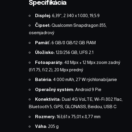
Špecifikácia
Displej:
6,39“, 2 340 x 1 080, 19,5:9
Čipset:
Qualcomm Snapdragon 855,
osemjadrový
Pamäť:
6 GB/8 GB/12 GB RAM
Úložisko:
128/256 GB, UFS 2.1
Fotoaparáty:
48 Mpx + 12 Mpx zoom zadný
(f/1.75, f/2.2), 20 Mpx predný
Batéria:
4 000 mAh, 27 W rýchlonabíjanie
Operačný systém:
Android 9 Pie
Konektivita:
Dual 4G VoLTE, Wi-Fi 802.11ac,
Bluetooth 5, GPS, GLONASS, Beidou, USB C
Rozmery:
163,61 x 75,01 x 8,77 mm
Váha:
205 g