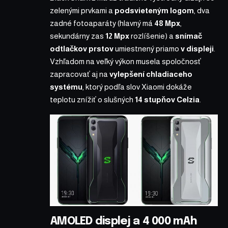
zelenými prvkami a
podsvieteným logom
, dva
zadné fotoaparáty (hlavný má
48 Mpx
,
sekundárny zas
12 Mpx
rozlíšenie) a
snímač
odtlačkov prstov
umiestnený priamo
v displeji
.
Vzhľadom na veľký výkon musela spoločnosť
zapracovať aj na
vylepšení chladiaceho
systému
, ktorý podľa slov Xiaomi dokáže
teplotu znížiť o slušných
14 stupňov Celzia
.
AMOLED displej a 4 000 mAh