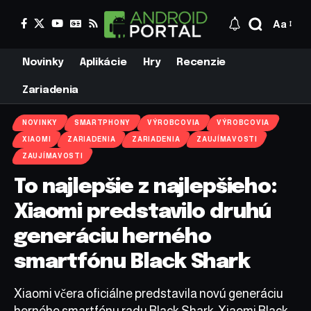
Aa
Novinky
Aplikácie
Hry
Recenzie
Zariadenia
NOVINKY
SMARTPHONY
VÝROBCOVIA
VÝROBCOVIA
XIAOMI
ZARIADENIA
ZARIADENIA
ZAUJÍMAVOSTI
ZAUJÍMAVOSTI
To najlepšie z najlepšieho:
Xiaomi predstavilo druhú
generáciu herného
smartfónu Black Shark
Xiaomi včera oficiálne predstavila novú generáciu
herného smartfónu radu Black Shark. Xiaomi Black