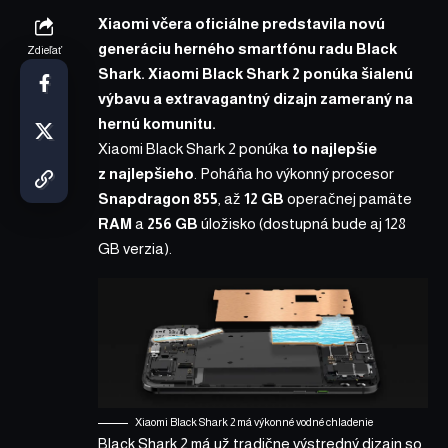
Xiaomi včera oficiálne predstavila novú
generáciu herného smartfónu radu Black
Zdieľať
Shark. Xiaomi Black Shark 2 ponúka šialenú
výbavu a extravagantný dizajn zameraný na
hernú komunitu.
Xiaomi Black Shark 2 ponúka
to najlepšie
z najlepšieho
. Poháňa ho výkonný procesor
Snapdragon 855
, až
12 GB
operačnej pamäte
RAM
a
256 GB
úložisko (dostupná bude aj 128
GB verzia).
Xiaomi Black Shark 2 má výkonné vodné chladenie
Black Shark 2 má už tradične výstredný dizajn so