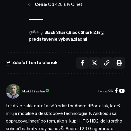
Cena:
Od 420 € (v Číne)
Štítky:
Black Shark
Black Shark 2
hry
predstavenie
vybava
xiaomi
Zdieľať tento článok
Follow:
Lukáš Zachar
By
Lukáš je zakladateľ a šéfredaktor AndroidPortal.sk, ktorý
miluje mobilné a desktopové technológie. K Androidu sa
dopracoval hneď po tom, ako si kúpil HTC HD2, do ktorého
si ihneď nahral vtedy najnovší Android 2.3 Gingerbread.