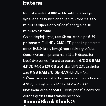
batéria
Nechýba veľká,
4 000 mAh
batéria, ktorá je
vybavená
27 W
rýchlonabíjaním, ktoré má
za 5
minút
nabíjania doplniť dosť energie na
30
minútové hranie
.
Čo sa displeja týka, tam Xiaomi siahlo po
6,39-
palcovom Full HD+ AMOLED
paneli s pomerom
strán
19,5:9
, ktorý lemujú reproduktory, vďaka
čomu zvuk mieri priamo na hráča. K dispozícii
budú dve verzie. Tá práva ponúkne
6/8 GB RAM
(LPDDR4x) a
128 GB
úložisko (UFS 2.1), tá druhá
zas
8 GB RAM
a
12 GB RAM
(LPDDR4x).
V Číne cena za základnú verziu začína na hranici
420 €
, plná výbava s 12 GB RAM a 256 GB
úložiskom vyjde na
550 €
. Dostupnosť a ceny pre
európsky trh zatiaľ stanovené neboli.
Xiaomi Black Shark 2: