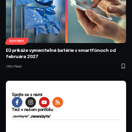
NOVINKY
EÚ prikáže vymeniteľné batérie v smartfónoch od
februára 2027
3 Min Read
Spojte sa s nami
Tiež v našom portfóliu
© 2025 BYTE Media s.r.o. Všetky práva vyhradené.