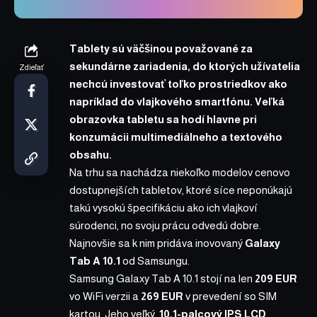
Tablety sú väčšinou považované za
sekundárne zariadenia, do ktorých užívatelia
Zdieľať
nechcú investovať toľko prostriedkov ako
napríklad do vlajkového smartfónu. Veľká
obrazovka tabletu sa hodí hlavne pri
konzumácii multimediálneho a textového
obsahu.
Na trhu sa nachádza niekoľko modelov cenovo
dostupnejších tabletov, ktoré síce neponúkajú
takú vysokú špecifikáciu ako ich vlajkoví
súrodenci, no svoju prácu odvedú dobre.
Najnovšie sa k nim pridáva inovovaný
Galaxy
Tab A 10.1
od
Samsungu
.
Samsung Galaxy Tab A 10.1 stojí na len
209 EUR
vo WiFi verzii a
269 EUR
v prevedení so SIM
kartou. Jeho veľký,
10,1-palcový IPS LCD