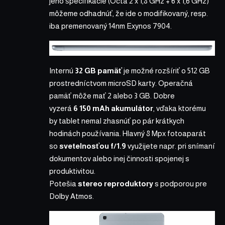
jeho špecifikácie (Octa 2 x 1,8 GHz + 6 x 1,6 GHz)
môžeme odhadnúť, že ide o modifikovaný, resp.
iba premenovaný 14nm
Exynos 7904
.
Internú
32 GB pamäť
je možné rozšíriť o 512 GB
prostredníctvom microSD karty. Operačná
pamäť môže mať 2 alebo 3 GB. Dobre
vyzerá
6 150 mAh akumulátor
, vďaka ktorému
by tablet nemal zhasnúť po pár krátkych
hodinách používania. Hlavný 8 Mpx fotoaparát
so
svetelnosťou f/1.9
využijete napr. pri snímaní
dokumentov alebo inej činnosti spojenej s
produktivitou.
Potešia
stereo reproduktory
s podporou pre
Dolby Atmos.