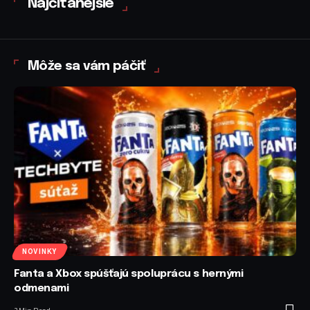
Najčítanejšie
Môže sa vám páčiť
NOVINKY
Fanta a Xbox spúšťajú spoluprácu s hernými
odmenami