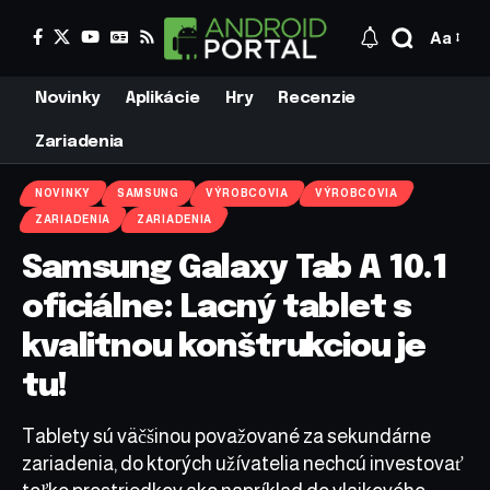
Aa
Novinky
Aplikácie
Hry
Recenzie
Zariadenia
NOVINKY
SAMSUNG
VÝROBCOVIA
VÝROBCOVIA
ZARIADENIA
ZARIADENIA
Samsung Galaxy Tab A 10.1
oficiálne: Lacný tablet s
kvalitnou konštrukciou je
tu!
Tablety sú väčšinou považované za sekundárne
zariadenia, do ktorých užívatelia nechcú investovať