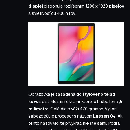
displej
disponuje rozlíšením
1200 x 1920 pixelov
a svietivosťou 400 nitov.
Obrazovka je zasadená do
štýlového tela z
kovu
so štíhlejšími okrajmi, ktoré je hrubé len
7,5
milimetra
. Celé dielo váži 470 gramov. Výkon
zabezpečuje procesor s názvom
Lassen O+
. Ak
tento názov vidíte prvýkrát, nie ste sami. Podľa