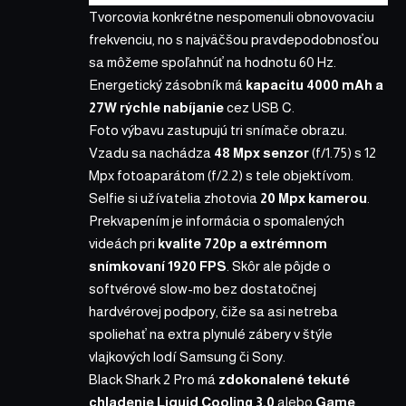
Tvorcovia konkrétne nespomenuli obnovovaciu
frekvenciu, no s najväčšou pravdepodobnosťou
sa môžeme spoľahnúť na hodnotu 60 Hz.
Energetický zásobník má
kapacitu 4000 mAh a
27W rýchle nabíjanie
cez USB C.
Foto výbavu zastupujú tri snímače obrazu.
Vzadu sa nachádza
48 Mpx senzor
(f/1.75) s 12
Mpx fotoaparátom (f/2.2) s tele objektívom.
Selfie si užívatelia zhotovia
20 Mpx kamerou
.
Prekvapením je informácia o spomalených
videách pri
kvalite 720p a extrémnom
snímkovaní 1920 FPS
. Skôr ale pôjde o
softvérové slow-mo bez dostatočnej
hardvérovej podpory, čiže sa asi netreba
spoliehať na extra plynulé zábery v štýle
vlajkových lodí Samsung či Sony.
Black Shark 2 Pro má
zdokonalené tekuté
chladenie Liquid Cooling 3.0
alebo
Game