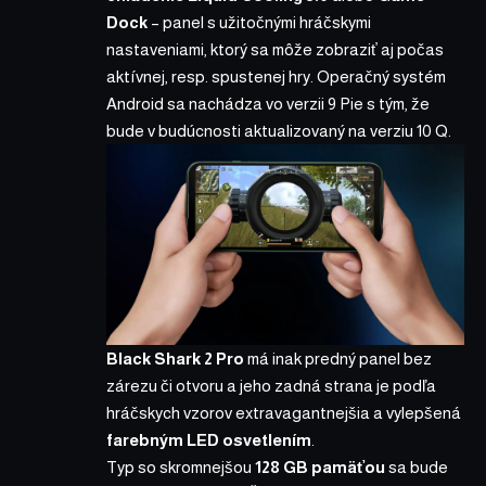
Dock
– panel s užitočnými hráčskymi
nastaveniami, ktorý sa môže zobraziť aj počas
aktívnej, resp. spustenej hry. Operačný systém
Android sa nachádza vo verzii 9 Pie s tým, že
bude v budúcnosti aktualizovaný na
verziu 10 Q
.
Black Shark 2 Pro
má inak predný panel bez
zárezu či otvoru a jeho zadná strana je podľa
hráčskych vzorov extravagantnejšia a vylepšená
farebným LED osvetlením
.
Typ so skromnejšou
128 GB pamäťou
sa bude