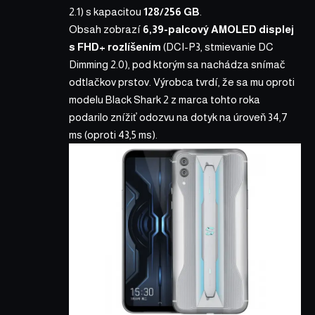
2.1) s kapacitou
128/256 GB
.
Obsah zobrazí
6,39-palcový AMOLED displej
s FHD+ rozlíšením
(DCI-P3, stmievanie DC
Dimming 2.0), pod ktorým sa nachádza snímač
odtlačkov prstov. Výrobca tvrdí, že sa mu oproti
modelu Black Shark 2 z marca tohto roka
podarilo znížiť odozvu na dotyk na úroveň 34,7
ms (oproti 43,5 ms).