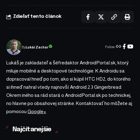
Zdieľať tento článok
Follow:
Lukáš Zachar
By
Lukáš je zakladateľ a šéfredaktor AndroidPortal.sk, ktorý
miluje mobilné a desktopové technológie. K Androidu sa
dopracoval hneď po tom, ako si kúpil HTC HD2, do ktorého
si ihneď nahral vtedy najnovší Android 2.3 Gingerbread.
Okrem iného sa rád stará o AndroidPortal.sk po technickej,
no hlavne po obsahovej stránke. Kontaktovať ho môžete aj
pomocou
Google+
Najčítanejšie