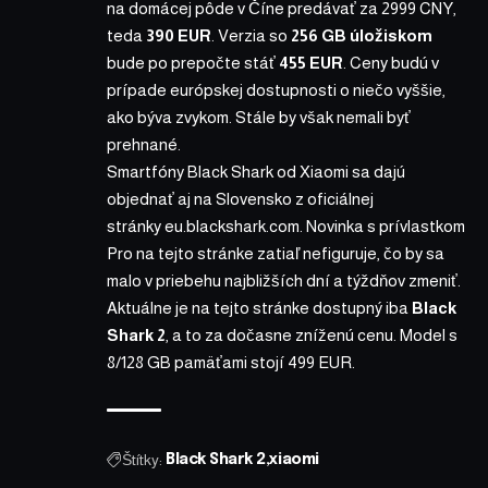
na domácej pôde v Číne predávať za 2999 CNY,
teda
390 EUR
. Verzia so
256 GB úložiskom
bude po prepočte stáť
455 EUR
. Ceny budú v
prípade európskej dostupnosti o niečo vyššie,
ako býva zvykom. Stále by však nemali byť
prehnané.
Smartfóny Black Shark od Xiaomi sa dajú
objednať aj na Slovensko z oficiálnej
stránky
eu.blackshark.com
. Novinka s prívlastkom
Pro na tejto stránke zatiaľ nefiguruje, čo by sa
malo v priebehu najbližších dní a týždňov zmeniť.
Aktuálne je na tejto stránke dostupný iba
Black
Shark 2
, a to za dočasne zníženú cenu. Model s
8/128 GB pamäťami stojí 499 EUR.
Štítky:
Black Shark 2
xiaomi