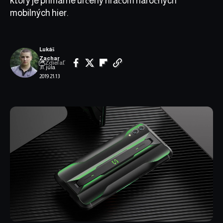
ktorý je primárne určený hráčom náročných
mobilných hier.
Lukáš
Zachar
Zdieľať
31. júla
2019 21:13