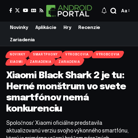
Aa
Novinky
Aplikácie
Hry
Recenzie
Zariadenia
NOVINKY
SMARTPHONY
VÝROBCOVIA
VÝROBCOVIA
XIAOMI
ZARIADENIA
ZARIADENIA
Xiaomi Black Shark 2 je tu:
Herné monštrum vo svete
smartfónov nemá
konkurenciu
Spoločnosť Xiaomi oficiálne predstavila
aktualizovanú verziu svojho výkonného smartfónu,