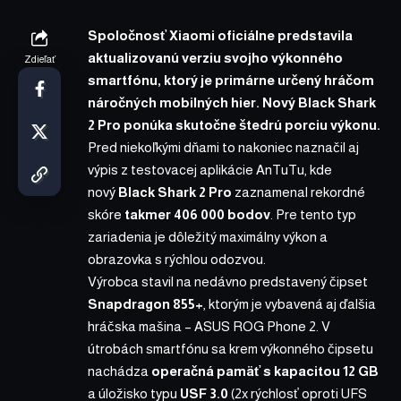
Spoločnosť Xiaomi
oficiálne predstavila
aktualizovanú verziu svojho výkonného
Zdieľať
smartfónu, ktorý je primárne určený hráčom
náročných mobilných hier. Nový Black Shark
2 Pro ponúka skutočne štedrú porciu výkonu.
Pred niekoľkými dňami to nakoniec naznačil aj
výpis z testovacej aplikácie AnTuTu
, kde
nový
Black Shark 2 Pro
zaznamenal rekordné
skóre
takmer 406 000 bodov
. Pre tento typ
zariadenia je dôležitý maximálny výkon a
obrazovka s rýchlou odozvou.
Výrobca stavil na
nedávno predstavený
čipset
Snapdragon 855+
, ktorým je vybavená aj ďalšia
hráčska mašina –
ASUS ROG Phone 2
. V
útrobách smartfónu sa krem výkonného čipsetu
nachádza
operačná pamäť s kapacitou 12 GB
a úložisko typu
USF 3.0
(2x rýchlosť oproti UFS