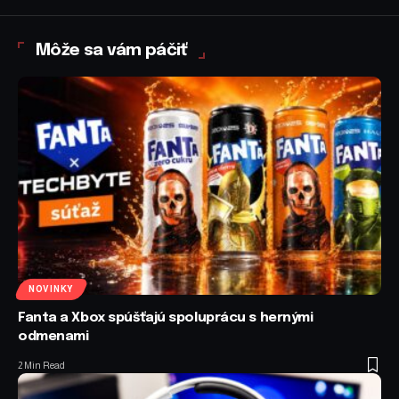
Môže sa vám páčiť
NOVINKY
Fanta a Xbox spúšťajú spoluprácu s hernými
odmenami
2 Min Read