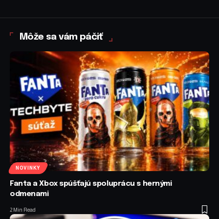
Môže sa vám páčiť
NOVINKY
Fanta a Xbox spúšťajú spoluprácu s hernými
odmenami
2 Min Read