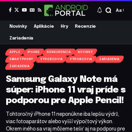
Aa
Novinky
Aplikácie
Hry
Recenzie
Zariadenia
APPLE
IPHONE
KONKURENCIA
NOVINKY
SMARTPHONY
VÝROBCOVIA
VÝROBCOVIA
ZARIADENIA
ZARIADENIA
Samsung Galaxy Note má
súper: iPhone 11 vraj príde s
podporou pre Apple Pencil!
Tohtoročný iPhone 11 neponúkne iba lepšiu výdrž,
viac fotoaparátov alebo vyšší výpočtový výkon.
Okrem iného sa vraj môžeme tešiť aj na podporu pre