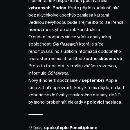
momentálne k dispozícii iba používatelia
vybraných
iPadov
. Preto pôjde o udalosť, aká
bez akýchkoľvek pochýb zamieša kartami.
Jedinou nevýhodou bude zrejme iba to, že Pencil
nemožno
skryť do útrob konštrukcie.
O pridaní podpory
vieme
vďaka analytickej
spoločnosti
Citi Research
, ktorá je síce
renomovaná, no s únikom informácií obdobného
charakteru nemá absolútne
žiadne skúsenosti
.
Preto to treba brať s trošku väčšou rezervou,
informuje
GSMArena
.
Nový iPhone 11 spoznáme v
septembri
. Apple
síce zatiaľ neprezradil, kedy k tomu dôjde, no keď
zoberieme do úvahy minuloročne dátumy, deň D
by mohol prebehnúť niekedy v
polovici
mesiaca.
Štítky:
apple
Apple Pencil
iphone