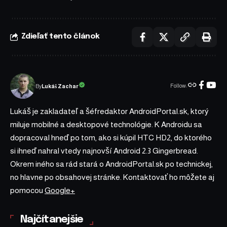
Zdieľať tento článok
Follow:
Lukáš Zachar
By
Lukáš je zakladateľ a šéfredaktor AndroidPortal.sk, ktorý
miluje mobilné a desktopové technológie. K Androidu sa
dopracoval hneď po tom, ako si kúpil HTC HD2, do ktorého
si ihneď nahral vtedy najnovší Android 2.3 Gingerbread.
Okrem iného sa rád stará o AndroidPortal.sk po technickej,
no hlavne po obsahovej stránke. Kontaktovať ho môžete aj
pomocou
Google+
Najčítanejšie