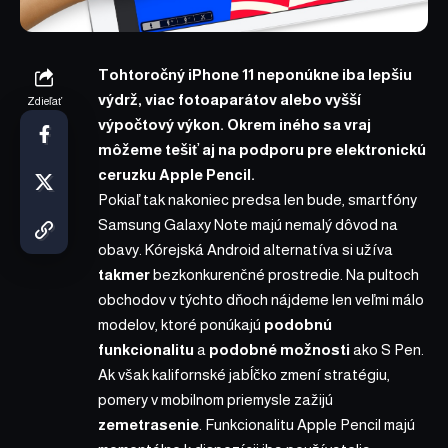
Tohtoročný iPhone 11 neponúkne iba lepšiu
výdrž, viac fotoaparátov alebo vyšší
Zdieľať
výpočtový výkon. Okrem iného sa vraj
môžeme tešiť aj na podporu pre elektronickú
ceruzku Apple Pencil.
Pokiaľ tak nakoniec predsa len bude, smartfóny
Samsung Galaxy Note
majú nemalý dôvod na
obavy. Kórejská Android alternatíva si užíva
takmer
bezkonkurenčné prostredie. Na pultoch
obchodov v týchto dňoch nájdeme len veľmi málo
modelov, ktoré ponúkajú
podobnú
funkcionalitu
a
podobné možnosti
ako
S Pen
.
Ak však kalifornské jabĺčko zmení stratégiu,
pomery v mobilnom priemysle zažijú
zemetrasenie
. Funkcionalitu Apple Pencil majú