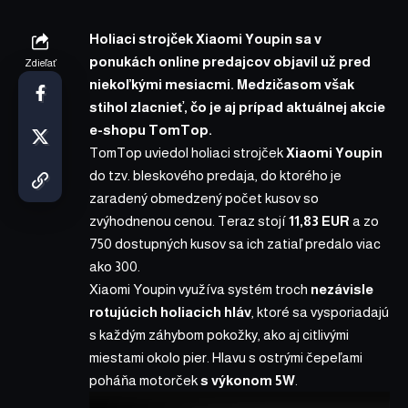
Holiaci strojček Xiaomi Youpin sa v
ponukách online predajcov objavil už pred
Zdieľať
niekoľkými mesiacmi. Medzičasom však
stihol zlacnieť, čo je aj prípad aktuálnej
akcie
e-shopu TomTop
.
TomTop uviedol
holiaci strojček
Xiaomi Youpin
do tzv. bleskového predaja, do ktorého je
zaradený obmedzený počet kusov so
zvýhodnenou cenou. Teraz stojí
11,83 EUR
a zo
750 dostupných kusov sa ich zatiaľ predalo viac
ako 300.
Xiaomi Youpin využíva systém troch
nezávisle
rotujúcich holiacich hláv
, ktoré sa vysporiadajú
s každým záhybom pokožky, ako aj citlivými
miestami okolo pier. Hlavu s ostrými čepeľami
poháňa motorček
s výkonom 5W
.