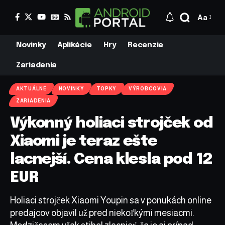
Aa
Novinky
Aplikácie
Hry
Recenzie
Zariadenia
AKTUÁLNE
NOVINKY
TOPKY
VÝROBCOVIA
ZARIADENIA
Výkonný holiaci strojček od
Xiaomi je teraz ešte
lacnejší. Cena klesla pod 12
EUR
Holiaci strojček Xiaomi Youpin sa v ponukách online
predajcov objavil už pred niekoľkými mesiacmi.