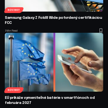
NOVINKY
Samsung Galaxy Z Fold8 Wide potvrdený certifikáciou
FCC
3 Min Read
NOVINKY
EÚ prikáže vymeniteľné batérie v smartfónoch od
februára 2027