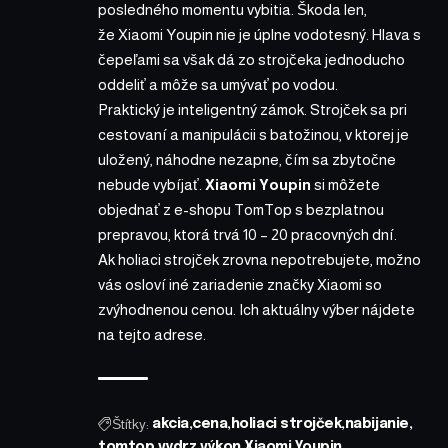
posledného momentu vybitia. Škoda len,
že Xiaomi Youpin nie je úplne vodotesný. Hlava s
čepeľami sa však dá zo strojčeka jednoducho
oddeliť a môže sa umývať po vodou.
Praktický je inteligentný zámok. Strojček sa pri
cestovaní a manipulácii s batožinou, v ktorej je
uložený, náhodne nezapne, čím sa zbytočne
nebude vybíjať.
Xiaomi Youpin
si môžete
objednať z e-shopu TomTop
s bezplatnou
prepravou, ktorá trvá 10 – 20 pracovných dní.
Ak holiaci strojček zrovna nepotrebujete, možno
vás osloví iné zariadenie značky Xiaomi so
zvýhodnenou cenou. Ich aktuálny výber nájdete
na
tejto adrese
.
Štítky:
akcia
cena
holiaci strojček
nabijanie
tomtop
vydrz
výkon
Xiaomi Youpin