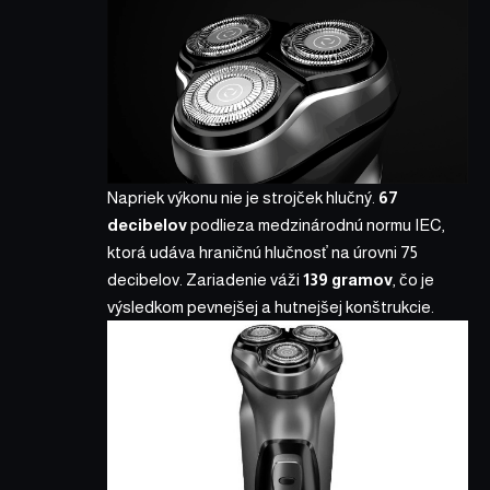
Napriek výkonu nie je strojček hlučný.
67
decibelov
podlieza medzinárodnú normu IEC,
ktorá udáva hraničnú hlučnosť na úrovni 75
decibelov. Zariadenie váži
139 gramov
, čo je
výsledkom pevnejšej a hutnejšej konštrukcie.