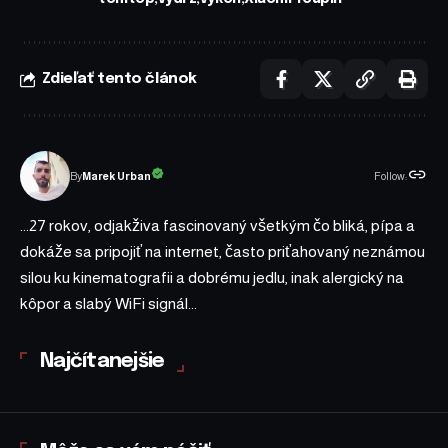
Zdieľať tento článok
Follow:
Marek Urban
By
...27 rokov, odjakživa fascinovaný všetkým čo bliká, pípa a
dokáže sa pripojiť na internet, často priťahovaný neznámou
silou ku kinematografii a dobrému jedlu, inak alergický na
kôpor a slabý WiFi signál...
Najčítanejšie