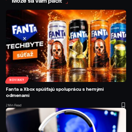
Môže sa vám páčiť
NOVINKY
Fanta a Xbox spúšťajú spoluprácu s hernými
odmenami
2 Min Read