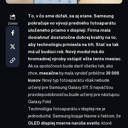
To, v čo sme dúfali, sa aj stane. Samsung
pokračuje vo vývoji predného fotoaparátu
Zdieľať
uloženého priamo v displeji. Firma mala
dosiahnuť dostatočne dobrej kvality na to,
aby technológiu priniesla na trh. Stať sa tak
má už budúci rok. Nový modul má do
hromadnej výroby vstúpiť ešte tento mesiac.
Ak sa spoločnosti bude dariť všetko tak, ako
chce,
mesačne
by mala vyrobiť približne
30 000
kusov
. Nový typ fotoaparátu však nebude
určený pre
Samsung Galaxy S11
. S najväčšou
pravdepodobnosťou bude určený pre nástupcu
Galaxy Fold.
Technológia fotoaparátu v displeji nie je
jednoduchá. Samsung bojuje hlavne s faktom, že
OLED displej mierne narúša svetlo
, ktoré