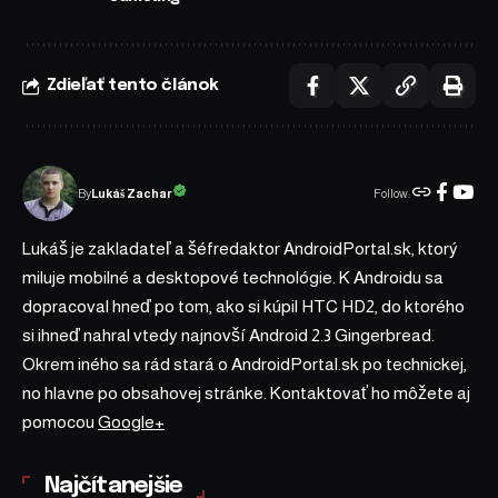
Zdieľať tento článok
Follow:
Lukáš Zachar
By
Lukáš je zakladateľ a šéfredaktor AndroidPortal.sk, ktorý
miluje mobilné a desktopové technológie. K Androidu sa
dopracoval hneď po tom, ako si kúpil HTC HD2, do ktorého
si ihneď nahral vtedy najnovší Android 2.3 Gingerbread.
Okrem iného sa rád stará o AndroidPortal.sk po technickej,
no hlavne po obsahovej stránke. Kontaktovať ho môžete aj
pomocou
Google+
Najčítanejšie