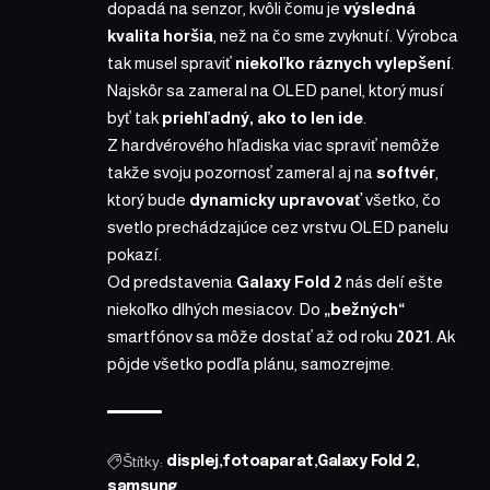
dopadá na senzor, kvôli čomu je
výsledná
kvalita horšia
, než na čo sme zvyknutí. Výrobca
tak musel spraviť
niekoľko ráznych vylepšení
.
Najskôr sa zameral na OLED panel, ktorý musí
byť tak
priehľadný, ako to len ide
.
Z hardvérového hľadiska viac spraviť nemôže
takže svoju pozornosť zameral aj na
softvér
,
ktorý bude
dynamicky upravovať
všetko, čo
svetlo prechádzajúce cez vrstvu OLED panelu
pokazí.
Od predstavenia
Galaxy Fold 2
nás delí ešte
niekoľko dlhých mesiacov. Do
„bežných“
smartfónov sa môže dostať až od roku
2021
. Ak
pôjde všetko podľa plánu, samozrejme.
Štítky:
displej
fotoaparat
Galaxy Fold 2
samsung