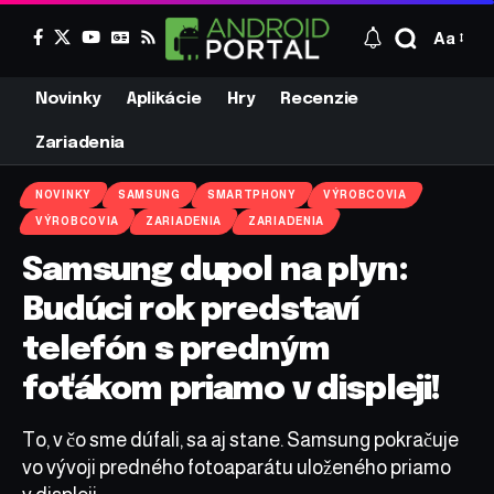
Aa
Novinky
Aplikácie
Hry
Recenzie
Zariadenia
NOVINKY
SAMSUNG
SMARTPHONY
VÝROBCOVIA
VÝROBCOVIA
ZARIADENIA
ZARIADENIA
Samsung dupol na plyn:
Budúci rok predstaví
telefón s predným
foťákom priamo v displeji!
To, v čo sme dúfali, sa aj stane. Samsung pokračuje
vo vývoji predného fotoaparátu uloženého priamo