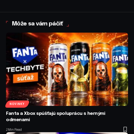
Môže sa vám páčiť
NOVINKY
Fanta a Xbox spúšťajú spoluprácu s hernými
odmenami
2 Min Read