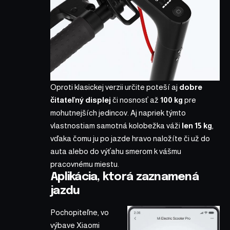
Oproti klasickej verzii určite poteší aj
dobre
čitateľný displej
či nosnosť až
100 kg
pre
mohutnejších jedincov. Aj napriek týmto
vlastnostiam samotná kolobežka váži
len 15 kg
,
vďaka čomu ju po jazde hravo naložíte či už do
auta alebo do výťahu smerom k vášmu
pracovnému miestu.
Aplikácia, ktorá zaznamená
jazdu
Pochopiteľne, vo
výbave Xiaomi