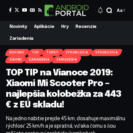
Aa
Novinky
Aplikácie
Hry
Recenzie
Zariadenia
NOVINKY
TOP
TOPKY
VÝROBCOVIA
VÝROBCOVIA
XIAOMI
ZARIADENIA
ZARIADENIA
TOP TIP na Vianoce 2019:
Xiaomi Mi Scooter Pro –
najlepšia kolobežka za 443
€ z EÚ skladu!
Na jedno nabitie prejde 45 km, dosahuje maximálnu
rýchlosť 25 km/h a je spratná, vďaka čomu s ňou