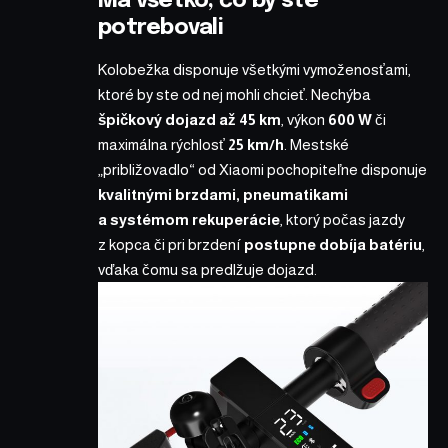
Má všetko, čo by ste
potrebovali
Kolobežka disponuje všetkými vymoženosťami,
ktoré by ste od nej mohli chcieť. Nechýba
špičkový dojazd až 45 km
, výkon
600 W
či
maximálna rýchlosť
25 km/h
. Mestské
„približovadlo“ od Xiaomi pochopiteľne disponuje
kvalitnými brzdami, pneumatikami
a systémom rekuperácie
, ktorý počas jazdy
z kopca či pri brzdení
postupne dobíja batériu
,
vďaka čomu sa predlžuje dojazd.