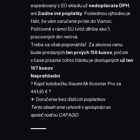
expedovaný z EÚ skladu už
nedoplácate DPH
,
ani
žiadne iné poplatky
. Poslednou výhodou je
fakt, že vám zaručene príde do Vianoc.
Poštovné v rámci EÚ totiž dlhšie ako 5
pracovných dní netrvá.
Treba sa však poponáhľať. Za akciovú cenu
bude predaných
len prvých 150 kusov
, pričom
v čase písania tohto článku je dostupných
už len
107 kusov
.
Neprehliadni
? Kúpiť kolobežku Xiaomi Mi Scooter Pro za
443,65 € ?
✈ Doručenie bez ďalších poplatkov
Tento obsah sme vytvorili v spolupráci so
spoločnosťou CAFAGO.