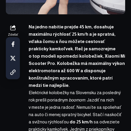
Na jedno nabitie prejde 45 km, dosahuje
maximálnu rýchlosť 25 km/h a je spratná,
Zdieľať
vďaka čomu s ňou môžete cestovať
prakticky kamkoľvek. Reč je samozrejme
o top modeli spomedzi kolobežiek,
Xiaomi Mi
Scooter Pro
. Kolobežka má maximálny výkon
elektromotora až 600 W a disponuje
konštrukčným spracovaním, ktoré patrí
medzi tie najlepšie.
Elektrické kolobežky
na Slovensku za posledný
rok prešli poriadnym
boomom
. Jazdiť na nich
v meste je jedna radosť. Nemusíte sa spoliehať
na auto či menej spratný bicykel. Stačí naskočiť
a svižnou rýchlosťou
do 25 km/h
sa odveziete
prakticky kamkoľvek. Jedným z priekopníkov