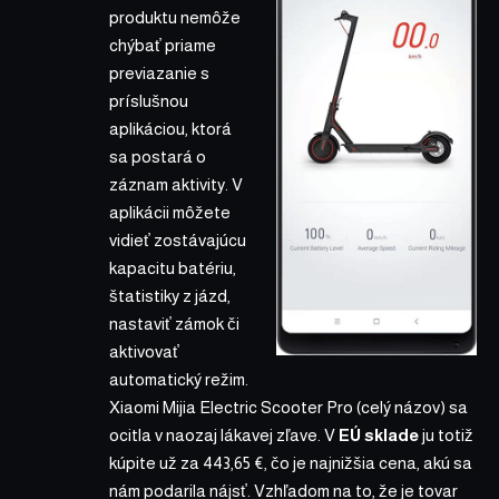
produktu nemôže
chýbať priame
previazanie s
príslušnou
aplikáciou, ktorá
sa postará o
záznam aktivity. V
aplikácii môžete
vidieť zostávajúcu
kapacitu batériu,
štatistiky z jázd,
nastaviť zámok či
aktivovať
automatický režim.
Xiaomi Mijia Electric Scooter Pro
(celý názov) sa
ocitla v naozaj lákavej zľave. V
EÚ sklade
ju totiž
kúpite už za
443,65 €
, čo je najnižšia cena, akú sa
nám podarila nájsť. Vzhľadom na to, že je tovar