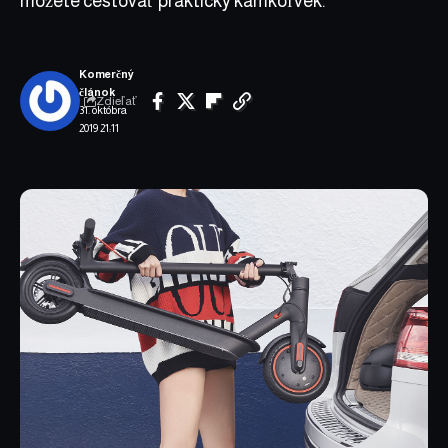
môžete cestovať prakticky kamkoľvek.
Komerčný
článok
Zdieľať
31. októbra
2019 21:11