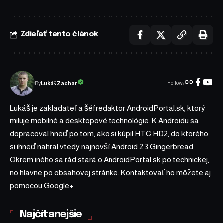
Zdieľať tento článok
Follow:
Lukáš Zachar
By
Lukáš je zakladateľ a šéfredaktor AndroidPortal.sk, ktorý
miluje mobilné a desktopové technológie. K Androidu sa
dopracoval hneď po tom, ako si kúpil HTC HD2, do ktorého
si ihneď nahral vtedy najnovší Android 2.3 Gingerbread.
Okrem iného sa rád stará o AndroidPortal.sk po technickej,
no hlavne po obsahovej stránke. Kontaktovať ho môžete aj
pomocou
Google+
Najčítanejšie