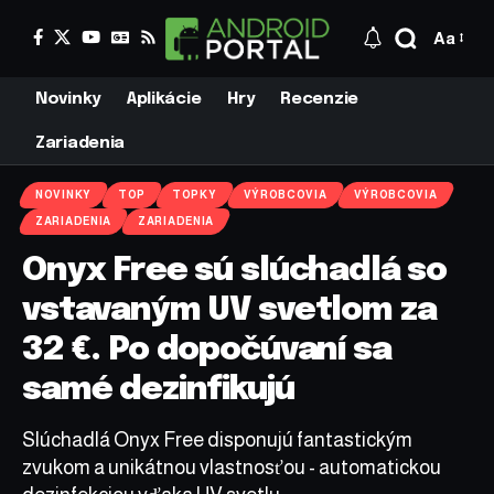
Aa
Novinky
Aplikácie
Hry
Recenzie
Zariadenia
NOVINKY
TOP
TOPKY
VÝROBCOVIA
VÝROBCOVIA
ZARIADENIA
ZARIADENIA
Onyx Free sú slúchadlá so
vstavaným UV svetlom za
32 €. Po dopočúvaní sa
samé dezinfikujú
Slúchadlá Onyx Free disponujú fantastickým
zvukom a unikátnou vlastnosťou - automatickou