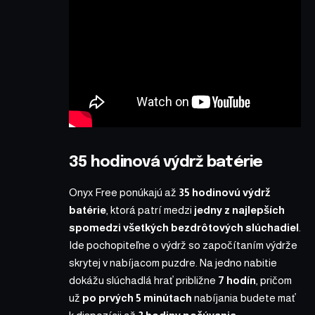
35 hodinová výdrž batérie
Onyx Free
ponúkajú až
35 hodinovú výdrž
batérie
, ktorá patrí medzi
jedny z najlepších
spomedzi všetkých bezdrôtových slúchadiel
.
Ide pochopiteľne o výdrž so započítaním výdrže
skrytej v nabíjacom puzdre. Na jedno nabitie
dokážu slúchadlá hrať približne
7 hodín
, pričom
už
po prvých 5 minútach
nabíjania budete mať