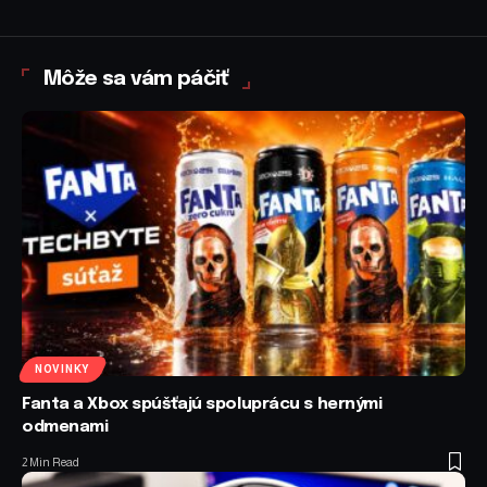
Môže sa vám páčiť
NOVINKY
Fanta a Xbox spúšťajú spoluprácu s hernými
odmenami
2 Min Read