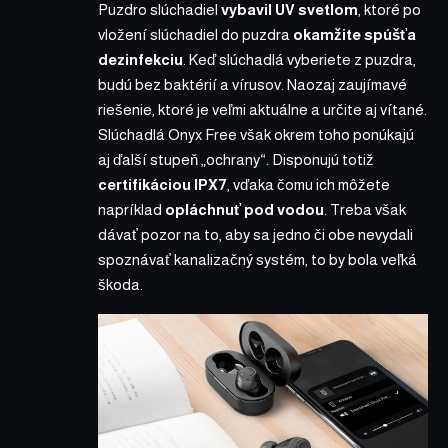
Puzdro slúchadiel
vybavil UV svetlom
, ktoré po
vložení slúchadiel do puzdra
okamžite spúšťa
dezinfekciu
. Keď slúchadlá vyberiete z puzdra,
budú bez baktérií a vírusov. Naozaj zaujímavé
riešenie, ktoré je veľmi aktuálne a určite aj vítané.
Slúchadlá
Onyx Free
však okrem toho ponúkajú
aj ďalší stupeň „ochrany“. Disponujú totiž
certifikáciou IPX7
, vďaka čomu ich môžete
napríklad
opláchnuť pod vodou
. Treba však
dávať pozor na to, aby sa jedno či obe nevydali
spoznávať kanalizačný systém, to by bola veľká
škoda.