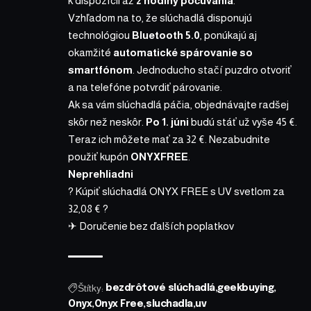
k dispozícii až
2 hodiny počúvania
.
Vzhľadom na to, že slúchadlá disponujú
technológiou
Bluetooth 5.0
, ponúkajú aj
okamžité
automatické spárovanie so
smartfónom
. Jednoducho stačí puzdro otvoriť
a na telefóne potvrdiť párovanie.
Ak sa vám slúchadlá páčia, objednávajte radšej
skôr než neskôr.
Po 1. júni
budú stáť už vyše 45 €.
Teraz ich môžete mať
za 32 €
. Nezabudnite
použiť kupón
ONYXFREE
.
Neprehliadni
? Kúpiť slúchadlá ONYX FREE s UV svetlom za
32,08 € ?
✈ Doručenie bez ďalších poplatkov
Štítky:
bezdrôtové slúchadlá
geekbuying
Onyx
Onyx Free
sluchadla
uv