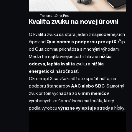
Tronsmart Onyx Free
Kvalita zvuku na novej úrovni
O kvalitu zvuku sa stará jeden z najmodernejších
čipov od
Qualcomm s podporou pre aptX
. Čip
od Qualcommu prichádza s mnohými výhodami.
Medzi tie najhlavnejšie patrí hlavne
nižšia
odozva
,
lepšia kvalita
zvuku a
nižšia
energetická náročnosť
.
Okrem aptX sa však môžete spoľahnúť aj na
podporu štandardov
AAC alebo SBC
. Samotný
zvuk pritom vychádza zo
6 mm meničov
vyrobených zo špeciálneho materiálu, ktorý
podľa výrobcu
výrazne vylepšuje
stredy a hĺbky.