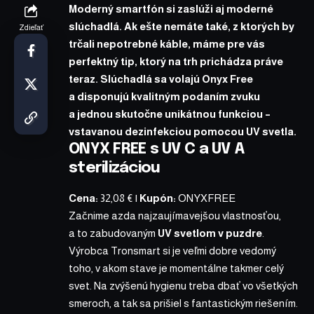
Moderný smartfón si zaslúži aj moderné
slúchadlá. Ak ešte nemáte také, z ktorých by
Zdieľať
trčali nepotrebné káble, máme pre vás
perfektný tip, ktorý na trh prichádza práve
teraz. Slúchadlá sa volajú
Onyx Free
a disponujú kvalitným podaním zvuku
a jednou skutočne unikátnou funkciou –
vstavanou dezinfekciou pomocou UV svetla.
ONYX FREE s UV C a UV A
sterilizáciou
Cena:
32,08 €
|
Kupón:
ONYXFREE
Začnime azda najzaujímavejšou vlastnosťou,
a to zabudovaným
UV svetlom v puzdre
.
Výrobca Tronsmart si je veľmi dobre vedomý
toho, v akom stave je momentálne takmer celý
svet. Na zvýšenú hygienu treba dbať vo všetkých
smeroch, a tak sa prišiel s fantastickým riešením.