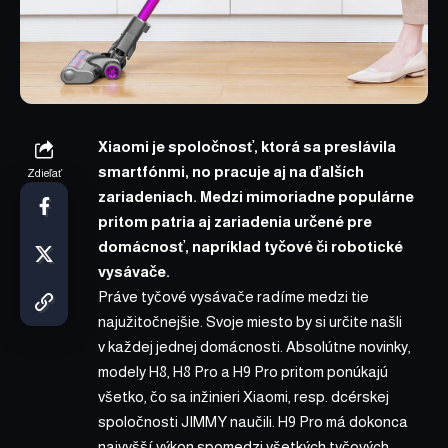
Xiaomi je spoločnosť, ktorá sa preslávila
smartfónmi, no pracuje aj na ďalších
Zdieľať
zariadeniach. Medzi mimoriadne populárne
pritom patria aj zariadenia určené pre
domácnosť, napríklad tyčové či robotické
vysávače.
Práve tyčové vysávače radíme medzi tie
najužitočnejšie. Svoje miesto by si určite našli
v každej jednej domácnosti. Absolútne novinky,
modely
H8
,
H8 Pro
a
H9 Pro
pritom ponúkajú
všetko, čo sa inžinieri Xiaomi, resp. dcérskej
spoločnosti JIMMY naučili. H9 Pro má dokonca
najvyšší výkon spomedzi všetkých tyčových