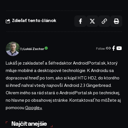
Zdieľať tento článok
Follow:
Lukáš Zachar
By
Lukáš je zakladateľ a šéfredaktor AndroidPortal.sk, ktorý
miluje mobilné a desktopové technológie. K Androidu sa
dopracoval hneď po tom, ako si kúpil HTC HD2, do ktorého
si ihneď nahral vtedy najnovší Android 2.3 Gingerbread.
Okrem iného sa rád stará o AndroidPortal.sk po technickej,
no hlavne po obsahovej stránke. Kontaktovať ho môžete aj
pomocou
Google+
Najčítanejšie