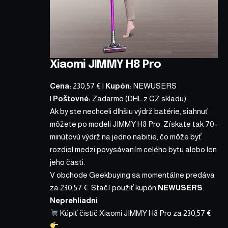
Xiaomi JIMMY H8 Pro
Cena:
230,57 €
|
Kupón:
NEWUSERS
|
Poštovné:
Zadarmo (DHL z CZ skladu)
Ak by ste nechceli dlhšiu výdrž batérie, siahnuť
môžete po modeli
JIMMY H8 Pro
. Získate tak 70-
minútovú výdrž na jedno nabitie, čo môže byť
rozdiel medzi povysávaním celého bytu alebo len
jeho časti.
V obchode Geekbuying sa momentálne predáva
za
230,57 €
. Stačí použiť kupón
NEWUSERS
.
Neprehliadni
Kúpiť čistič Xiaomi JIMMY H8 Pro za 230,57 €