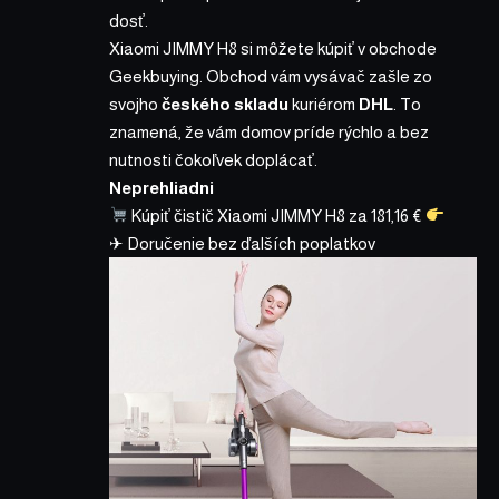
dosť.
Xiaomi JIMMY H8 si môžete kúpiť
v obchode
Geekbuying
. Obchod vám vysávač zašle zo
svojho
českého skladu
kuriérom
DHL
. To
znamená, že vám domov príde rýchlo a bez
nutnosti čokoľvek doplácať.
Neprehliadni
Kúpiť čistič Xiaomi JIMMY H8 za 181,16 €
✈ Doručenie bez ďalších poplatkov