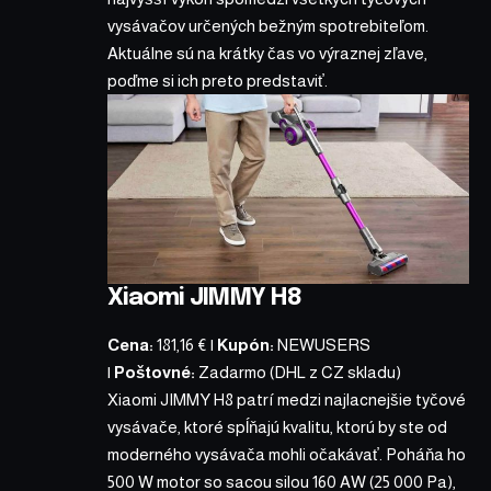
vysávačov určených bežným spotrebiteľom.
Aktuálne sú na krátky čas vo výraznej zľave,
poďme si ich preto predstaviť.
Xiaomi JIMMY H8
Cena:
181,16 €
|
Kupón:
NEWUSERS
|
Poštovné:
Zadarmo (DHL z CZ skladu)
Xiaomi JIMMY H8
patrí medzi najlacnejšie tyčové
vysávače, ktoré spĺňajú kvalitu, ktorú by ste od
moderného vysávača mohli očakávať. Poháňa ho
500 W motor so sacou silou 160 AW (25 000 Pa),