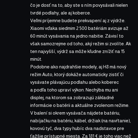
čo je dosť na to, aby ste s ním povysávali nielen
tvrdé podlahy, ale aj koberce.
Veľmi príjemne budete prekvapení aj z výdrže.
Xiaomi vďaka siedmim 2 500 batériám avizuje až
60 minút vysávania na jedno nabitie. Závisí to
však samozrejme od toho, aký režim si zvolíte. Ak
ten najvyšší, výdrž sa môže kľudne znížiť na 15
minút.
Podobne ako najdrahšie modely, aj
H8
má nový
režim Auto, ktorý dokáže automaticky zistiť či
vysávate plávajúcu podlahu alebo koberec
a podľa toho upraví výkon. Nechýba mu ani
displej, na ktorom sa zobrazujú základné
informácie o batérii a aktuálne zvolenom režime.
V balení si okrem vysávača nájdete batériu,
nabíjačku na batériu, kábel, držiak (na navŕtanie),
kovovú tyč, dva typy hubíc dva nadstavce pre
ťažšie prístupné miesta. Za 181 € je toho viac než