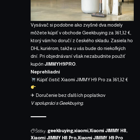
Vysávač si podobne ako zvyšné dva modely
môžete kúpiť v obchode Geekbuying za
361,32 €
,
ktorý vám ho doručí z českého skladu. Zasiela ho
DHL kuriérom, takže u vás bude do niekoľkých
dní. Pri objednávaní však nezabudnite použiť
kupón
JIMMYH9PRO
.
Neprehliadni
Kúpiť čistič Xiaomi JIMMY H9 Pro za 361,32 €
✈ Doručenie bez ďalších poplatkov
V spolupráci s Geekbuying.
Štítky:
geekbuying
xiaomi
Xiaomi JIMMY H8
Xiaomi JIMMY H8 Pro
Xiaomi JIMMY H9 Pro