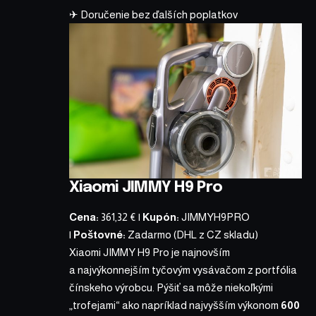
✈ Doručenie bez ďalších poplatkov
Xiaomi JIMMY H9 Pro
Cena:
361,32 €
|
Kupón:
JIMMYH9PRO
|
Poštovné:
Zadarmo (DHL z CZ skladu)
Xiaomi JIMMY H9 Pro
je najnovším
a najvýkonnejším tyčovým vysávačom z portfólia
čínskeho výrobcu. Pýšiť sa môže niekoľkými
„trofejami“ ako napríklad najvyšším výkonom
600