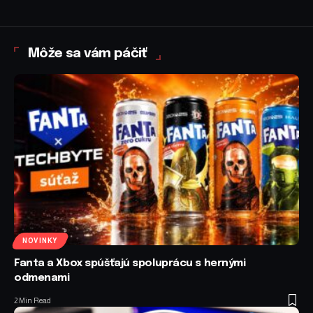
Môže sa vám páčiť
NOVINKY
Fanta a Xbox spúšťajú spoluprácu s hernými
odmenami
2 Min Read