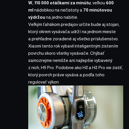
W, 110 000 otáčkami za minútu
, veľkou
600
ml
nádobkou na nečistoty a
70 minútovou
výdržou
na jedno nabitie.
Veľkým ťahákom predajov určite bude aj stojan,
ktorý okrem vysávača udrží na jednom mieste
a prehľadne zoradené aj všetko príslušenstvo.
Xiaomi tento rok vybavil inteligentným zistením
povrchu skoro všetky vysávače. Chýbať
samozrejme nemôže ani najlepšie vybavený
z nich,
H9 Pro
. Podobne ako H8 a H8 Pro vie zistiť,
ktorý povrch práve vysáva a podľa toho
regulovať výkon.