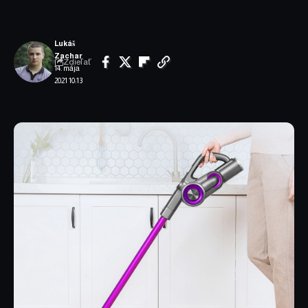
Lukáš
Zachar
Zdieľať
14. mája
2021 10:13