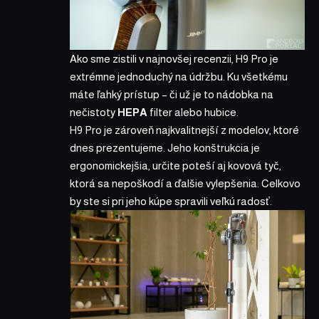
Ako sme zistili
v najnovšej recenzii
,
H9 Pro
je
extrémne jednoduchý na údržbu. Ku všetkému
máte ľahký prístup – či už je to nádobka na
nečistoty
HEPA
filter alebo hubice.
H9 Pro
je zároveň najkvalitnejší z modelov, ktoré
dnes prezentujeme. Jeho konštrukcia je
ergonomickejšia, určite poteší aj kovová tyč,
ktorá sa nepoškodí a ďalšie vylepšenia. Celkovo
by ste si pri jeho kúpe spravili veľkú radosť.