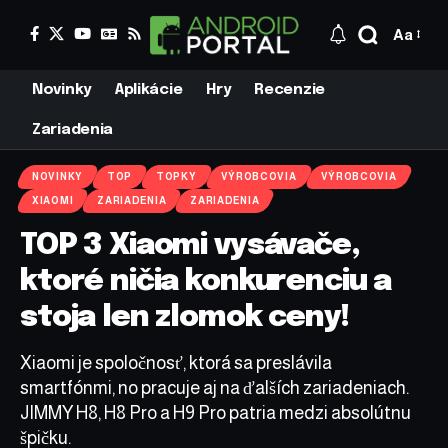
Aa
Novinky
Aplikácie
Hry
Recenzie
Zariadenia
NOVINKY
TOP
TOPKY
VÝROBCOVIA
VÝROBCOVIA
XIAOMI
ZARIADENIA
ZARIADENIA
TOP 3 Xiaomi vysávače,
ktoré ničia konkurenciu a
stoja len zlomok ceny!
Xiaomi je spoločnosť, ktorá sa preslávila
smartfónmi, no pracuje aj na ďalších zariadeniach.
JIMMY H8, H8 Pro a H9 Pro patria medzi absolútnu
špičku.