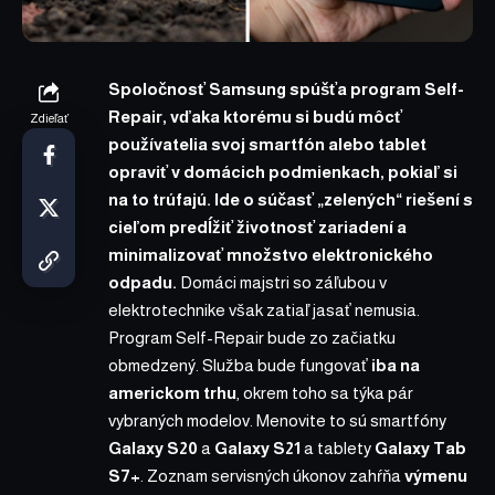
Spoločnosť Samsung
spúšťa program Self-
Repair
, vďaka ktorému si budú môcť
Zdieľať
používatelia svoj smartfón alebo tablet
opraviť v domácich podmienkach, pokiaľ si
na to trúfajú. Ide o súčasť „zelených“ riešení s
cieľom predĺžiť životnosť zariadení a
minimalizovať množstvo elektronického
odpadu.
Domáci majstri so záľubou v
elektrotechnike však zatiaľ jasať nemusia.
Program Self-Repair bude zo začiatku
obmedzený. Služba bude fungovať
iba na
americkom trhu
, okrem toho sa týka pár
vybraných modelov. Menovite to sú smartfóny
Galaxy S20
a
Galaxy S21
a tablety
Galaxy Tab
S7+
. Zoznam servisných úkonov zahŕňa
výmenu