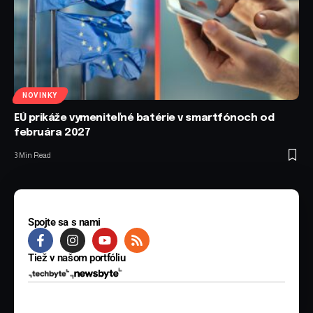
NOVINKY
EÚ prikáže vymeniteľné batérie v smartfónoch od
februára 2027
3 Min Read
Spojte sa s nami
Tiež v našom portfóliu
© 2025 BYTE Media s.r.o. Všetky práva vyhradené.