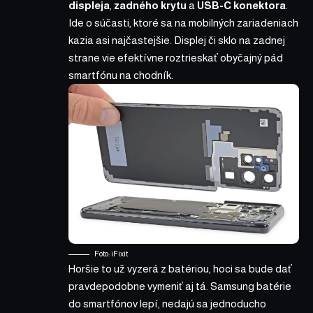
displeja
,
zadného krytu
a
USB-C konektora
.
Ide o súčasti, ktoré sa na mobilných zariadeniach
kazia asi najčastejšie. Displej či sklo na zadnej
strane vie efektívne roztrieskať obyčajný pád
smartfónu na chodník.
Foto: iFixit
Horšie to už vyzerá z batériou, hoci sa bude dať
pravdepodobne vymeniť aj tá. Samsung batérie
do smartfónov lepí, nedajú sa jednoducho