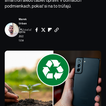
smartfón alebo tablet opraviť v domácich
podmienkach, pokiaľ si na to trúfajú.
Marek
Urban
6.
Zdieľať
apríla
2022
13:54