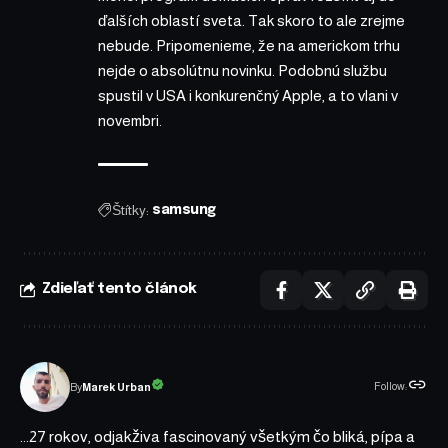
ďalších oblastí sveta. Tak skoro to ale zrejme
nebude. Pripomenieme, že na americkom trhu
nejde o absolútnu novinku. Podobnú službu
spustil v USA i konkurenčný Apple, a to
vlani v
novembri
.
Štítky:
samsung
Zdieľať tento článok
Follow:
Marek Urban
By
...27 rokov, odjakživa fascinovaný všetkým čo bliká, pípa a