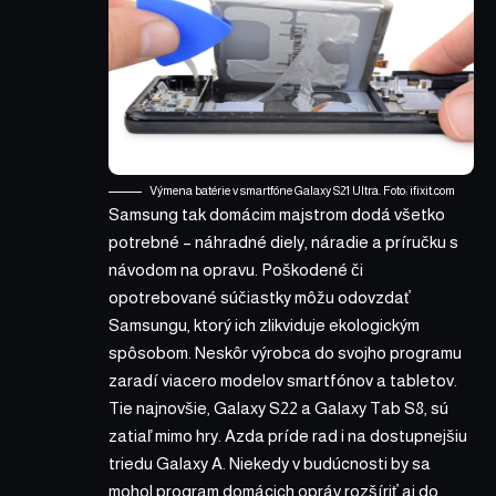
Výmena batérie v smartfóne Galaxy S21 Ultra. Foto:
ifixit.com
Samsung tak domácim majstrom dodá všetko
potrebné – náhradné diely, náradie a príručku s
návodom na opravu. Poškodené či
opotrebované súčiastky môžu odovzdať
Samsungu, ktorý ich zlikviduje ekologickým
spôsobom. Neskôr výrobca do svojho programu
zaradí viacero modelov smartfónov a tabletov.
Tie najnovšie, Galaxy S22 a Galaxy Tab S8, sú
zatiaľ mimo hry. Azda príde rad i na dostupnejšiu
triedu Galaxy A. Niekedy v budúcnosti by sa
mohol program domácich opráv rozšíriť aj do