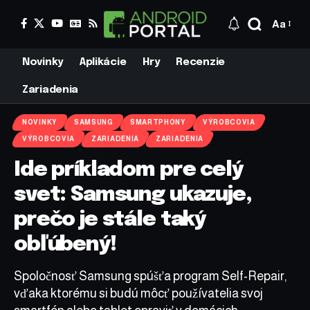
Aa
Novinky
Aplikácie
Hry
Recenzie
Zariadenia
NOVINKY
SAMSUNG
SMARTPHONY
VÝROBCOVIA
VÝROBCOVIA
ZARIADENIA
ZARIADENIA
Ide príkladom pre celý
svet: Samsung ukazuje,
prečo je stále taký
obľúbený!
Spoločnosť Samsung spúšťa program Self-Repair,
vďaka ktorému si budú môcť používatelia svoj