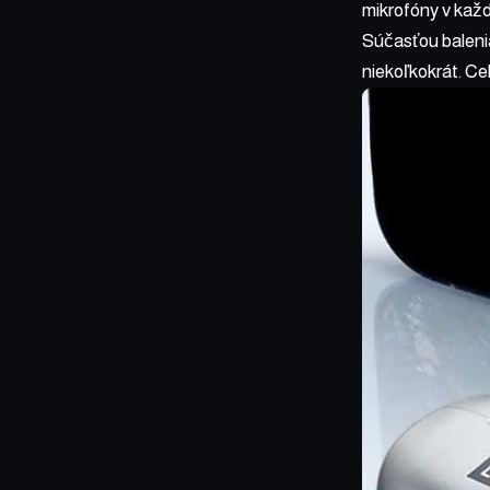
mikrofóny v kaž
Súčasťou balenia
niekoľkokrát. Ce