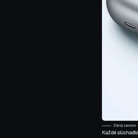
Zdroj: Lenovo
Každé slúchadl