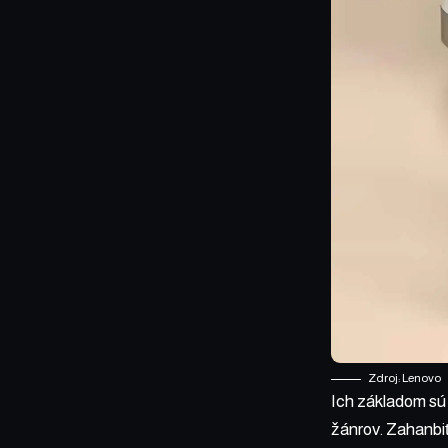
Zdroj: Lenovo
Ich základom s
žánrov. Zahanbiť