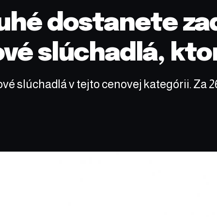
ruhé dostanete z
vé slúchadlá, ktor
é slúchadlá v tejto cenovej kategórii. Za 2