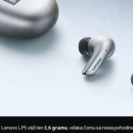
o
Lenovo LP5
váži len
3,6 gramu
, vďaka čomu sa nosia pohodlne