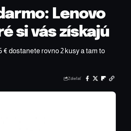
adarmo: Lenovo
é si vás získajú
6 € dostanete rovno 2 kusy a tam to
Zdieľať