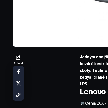
Jedným z najši
bezdrôtové slú
Zdieľať
školy. Technol
kedysi drahé z
LP5
.
Lenovo 
Cena:
26,87