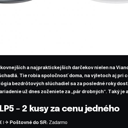
kovnejších a najpraktickejších darčekov nielen na Via
chadlá. Tie robia spoločnosť doma, na výletoch aj pri c
ógia bezdrôtových slúchadiel sa za posledné roky dosta
ariadenie už dnes zoženiete za „pár drobných“. Taký je 
LP5 – 2 kusy za cenu jedného
 €
| ✈
Poštovné do SR:
Zadarmo