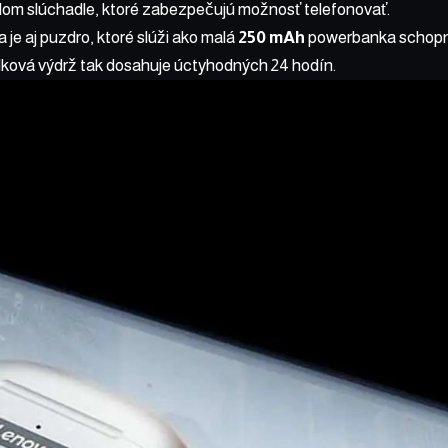
dom slúchadle, ktoré zabezpečujú možnosť telefonovať.
 je aj puzdro, ktoré slúži ako malá
250 mAh
powerbanka schopná
lková výdrž tak dosahuje úctyhodných 24 hodín.