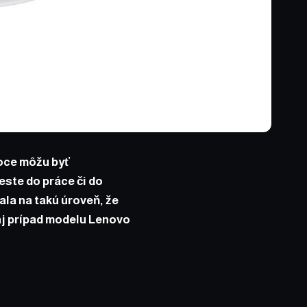
noce môžu byť
este do práce či do
la na takú úroveň, že
aj prípad modelu
Lenovo