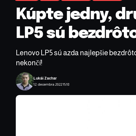
Kúpte jedny, d
LP5 sú bezdrôto
Lenovo LP5 sú azda najlepšie bezdrôtov
nekončí!
Lukáš Zachar
12. decembra 2022 15:18