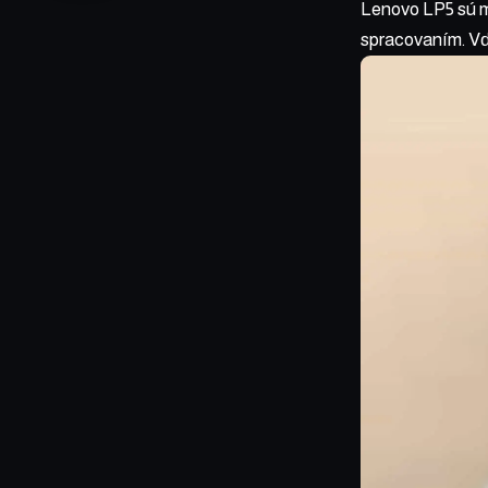
Lenovo LP5 sú m
spracovaním. V