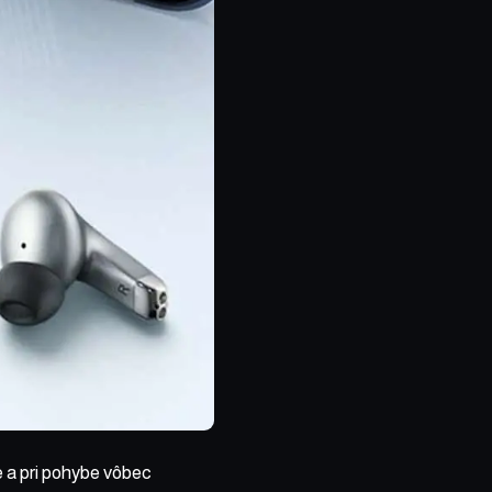
 a pri pohybe vôbec