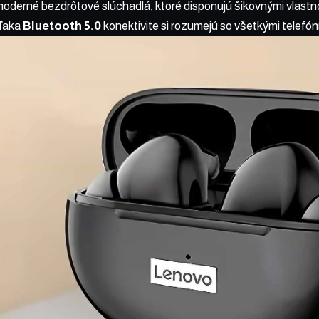
oderné bezdrôtové slúchadlá, ktoré disponujú šikovnými vlastn
ďaka
Bluetooth 5.0
konektivite si rozumejú so všetkými telefón