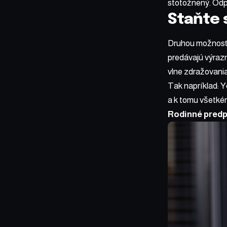
stotožnený. Odp
Staňte 
Druhou možnosťou,
predávajú výrazn
vlne zdražovania 
Tak napríklad: 
a k tomu všetké
Rodinné predp