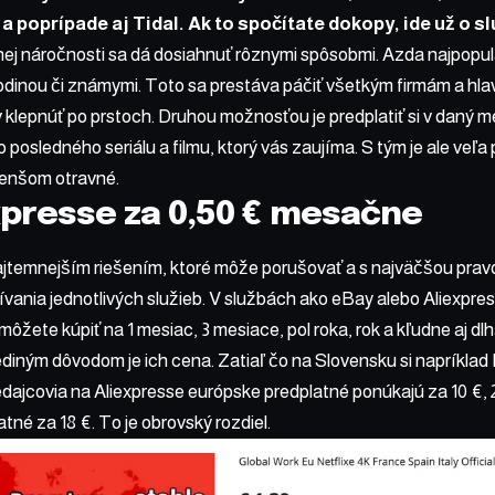
a poprípade aj
Tidal
. Ak to spočítate dokopy, ide už o 
ej náročnosti sa dá dosiahnuť rôznymi spôsobmi. Azda najpopulá
odinou či známymi. Toto sa prestáva páčiť všetkým firmám a hl
klepnúť po prstoch. Druhou možnosťou je predplatiť si v daný me
 posledného seriálu a filmu, ktorý vás zaujíma. S tým je ale veľa
menšom otravné.
xpresse za 0,50 € mesačne
temnejším riešením, ktoré môže porušovať a s najväčšou prav
ania jednotlivých služieb. V službách ako eBay alebo Aliexpre
i môžete kúpiť na 1 mesiac, 3 mesiace, pol roka, rok a kľudne aj dl
ediným dôvodom je ich cena. Zatiaľ čo na Slovensku si napríklad
edajcovia na Aliexpresse európske predplatné ponúkajú za 10 €, 
tné za 18 €. To je obrovský rozdiel.