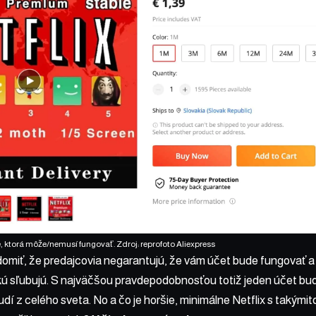
e, ktorá môže/nemusí fungovať. Zdroj: reprofoto Aliexpress
domiť, že predajcovia negarantujú, že vám účet bude fungovať 
kú sľubujú. S najväčšou pravdepodobnosťou totiž jeden účet bud
dí z celého sveta. No a čo je horšie, minimálne Netflix s takýmito