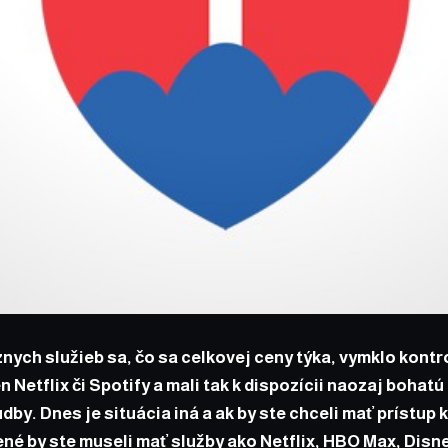
nych služieb sa, čo sa celkovej ceny týka, vymklo kontro
en Netflix či Spotify a mali tak k dispozícii naozaj bohatú
dby. Dnes je situácia iná a ak by ste chceli mať prístup
ené by ste museli mať služby ako Netflix,
HBO Max
,
Disn