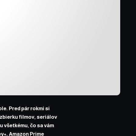
le. Pred pár rokmi si
 zbierku filmov, seriálov
 ku všetkému, čo sa vám
ey+
,
Amazon Prime