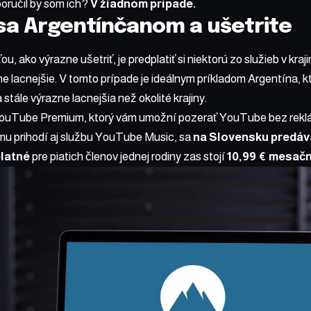
oručil by som ich?
V žiadnom prípade.
sa Argentínčanom a ušetrite
 ako výrazne ušetriť, je predplatiť si niektorú zo služieb v kraji
e lacnejšie. V tomto prípade je ideálnym príkladom Argentína, kt
stále výrazne lacnejšia než okolité krajiny.
YouTube Premium, ktorý vám umožní pozerať YouTube bez reklá
mu prihodí aj službu YouTube Music, sa
na Slovensku predáva
latné
pre piatich členov jednej rodiny zas stojí
10,99 € mesač