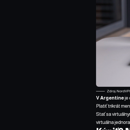
Zdroj: NordV
V Argentíne
je
Platiť trikrát me
Stať sa virtuáln
virtuálna jednora