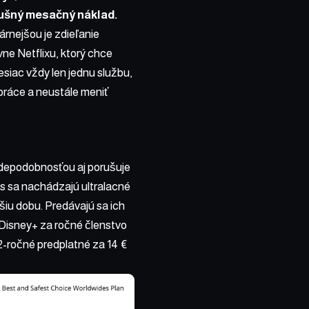
slušný mesačný náklad.
rnejšou je zdieľanie
avne
Netflixu
, ktorý chce
siac vždy len jednu službu,
 práce a neustále meniť
depodobnosťou aj porušuje
ss sa nachádzajú ultralacné
hšiu dobu. Predávajú sa ich
 Disney+ za ročné členstvo
2-ročné predplatné za 14 €