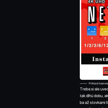
Príklad licenci
Treba si ale uve
tak dlhú dobu, a
ba až stovkami ľu