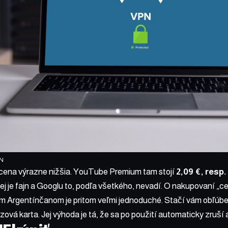
PN
 cena výrazne nižšia. YouTube Premium tam stojí
2,09 €, resp.
nej je fajn a Googlu to, podľa všetkého, nevadí. O nakupovaní „ce
ym Argentínčanom je pritom veľmi jednoduché. Stačí vám obľúbe
zová karta. Jej výhoda je tá, že sa po použití automaticky zruší a