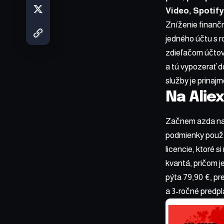
Video
,
Spotify
Zníženie finančn
jedného účtu s r
zdieľačom účtov 
a tú vypozerať do
služby je prinaj
Na Alie
Začnem azda naj
podmienky použív
licencie, ktoré s
kvantá, pričom j
pýta 79,90 €, pr
a 3-ročné predpla