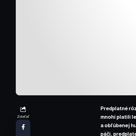
Predplatné rôz
mnohí platili l
Zdieľať
a obľúbenej hu
páči, predplat