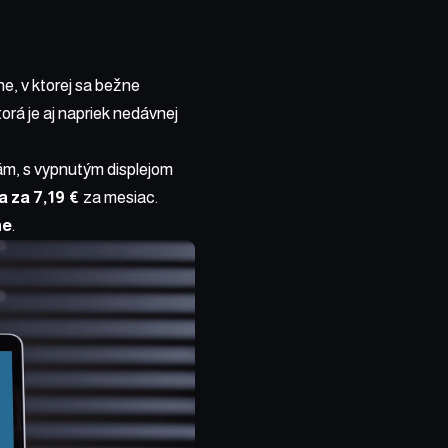
ne, v ktorej sa bežne
orá je aj napriek nedávnej
m, s vypnutým displejom
 za 7,19 €
za mesiac.
ne
.