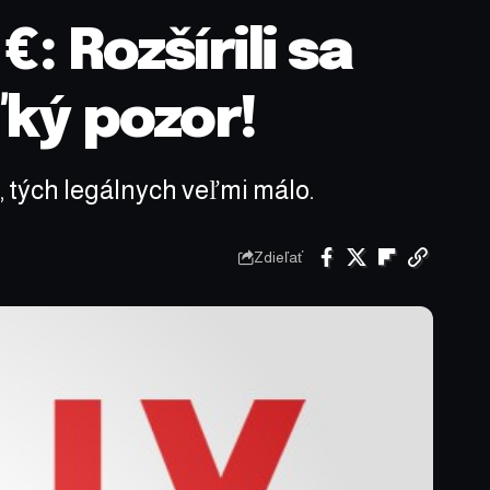
€: Rozšírili sa
ľký pozor!
, tých legálnych veľmi málo.
Zdieľať