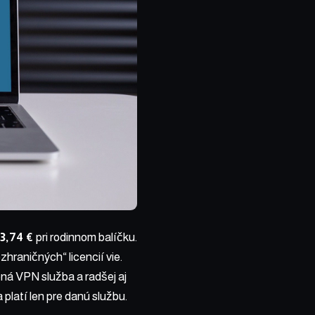
 3,74 €
pri rodinnom balíčku.
zhraničných“ licencií vie.
ná VPN služba a radšej aj
 platí len pre danú službu.