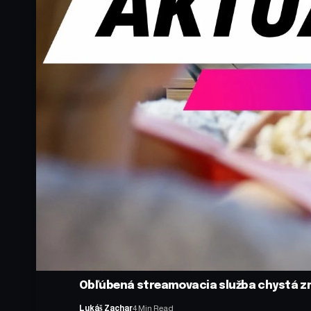
Obľúbená streamovacia služba chystá zm
Lukáš Zachar
4 Min Read