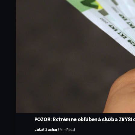
POZOR: Extrémne obľúbená služba ZVÝŠI ce
Lukáš Zachar
3 Min Read