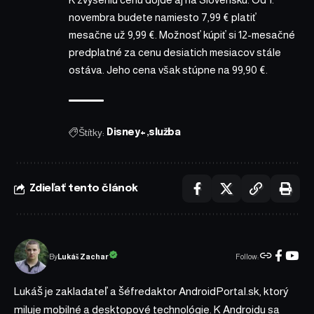
novembra budete namiesto 7,99 € platiť
mesačne už 9,99 €. Možnosť kúpiť si 12-mesačné
predplatné za cenu desiatich mesiacov stále
ostáva. Jeho cena však stúpne na 99,90 €.
Štítky:
Disney+
služba
Zdieľať tento článok
Follow:
Lukáš Zachar
By
Lukáš je zakladateľ a šéfredaktor AndroidPortal.sk, ktorý
miluje mobilné a desktopové technológie. K Androidu sa