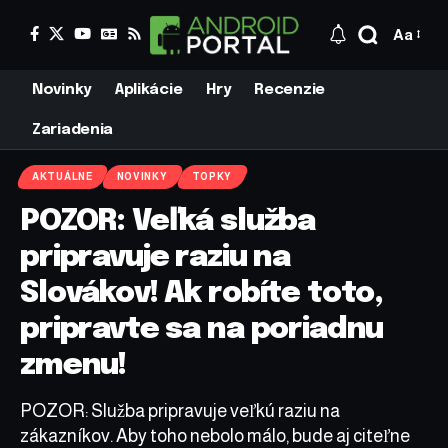
Aa
Novinky
Aplikácie
Hry
Recenzie
Zariadenia
AKTUÁLNE
NOVINKY
TOPKY
POZOR: Veľká služba
pripravuje raziu na
Slovákov! Ak robíte toto,
pripravte sa na poriadnu
zmenu!
POZOR: Služba pripravuje veľkú raziu na
zákazníkov. Aby toho nebolo málo, bude aj citeľne