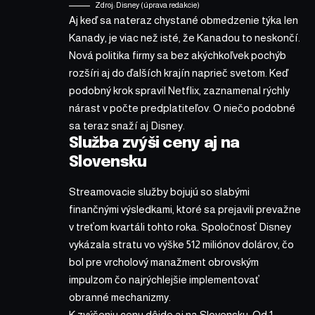
Zdroj: Disney (úprava redakcie)
Aj keď sa nateraz chystané obmedzenie týka len
Kanady, je viac než isté, že Kanadou to neskončí.
Nová politika firmy sa bez akýchkoľvek pochýb
rozšíri aj do ďalších krajín naprieč svetom. Keď
podobný krok spravil Netflix, zaznamenal rýchly
nárast v počte predplatiteľov. O niečo podobné
sa teraz snaží aj Disney.
Služba zvýši ceny aj na
Slovensku
Streamovacie služby bojujú so slabými
finančnými výsledkami, ktoré sa prejavili prevažne
v treťom kvartáli tohto roka. Spoločnosť
Disney
vykázala stratu vo výške 512 miliónov dolárov, čo
bol pre vrcholový manažment obrovským
impulzom čo najrýchlejšie implementovať
obranné mechanizmy.
K zvýšeniu cenu
dôjde aj na Slovensku
. Od 1.