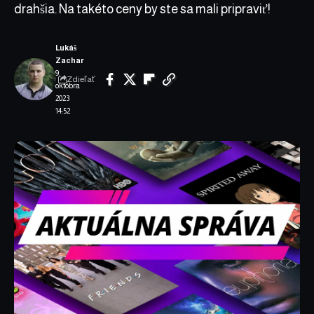
drahšia. Na takéto ceny by ste sa mali pripraviť!
Lukáš
Zachar
9.
Zdieľať
októbra
2023
14:52