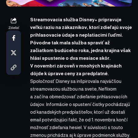
Streamovacia služba Disney+
pripravuje
veľkú raziu na zákazníkov, ktorí zdieľajú svoje
Zdieľať
prihlasovacie údaje s neplatiacimi ľuďmi.
Pôvodne tak mala služba spraviť až
začiatkom budúceho roka, jedna krajina však
hlási spustenie o dva mesiace skôr.
V novembri zároveň v mnohých krajinách
dôjde k úprave ceny za predplatné.
Spoločnosť Disney sa inšpirovala najväčšou
streamovacou službou na svete, Neflixom
a začína obmedzovať zdieľanie prihlasovacích
údajov. Informácie o spustení čistky pochádzajú
od kanadských predplatiteľov, ktorí už dostali
email potvrdzujúci fakt, že od 1. novembra končí
možnosť zdieľania hesiel. V súvislosti s touto
zmenou prichádza aj k úprave podmienok služby.