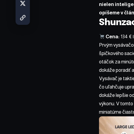
nielen intelig
opíšeme v člán
Shunzao
Cena:
134 €
Prvým vysávačo
špičkového sac
otáčok za minútu
dokáže poradiť 
Vysávač je takti
čo uľahčuje upra
dokáže lepšie od
výkonu. V tomt
miniatúrne čiast