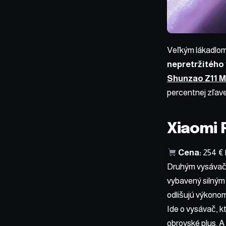
Veľkým lákadlom 
nepretržitého
Shunzao Z11 
percentnej zľav
Xiaomi 
Cena:
254 €
Druhým vysáva
vybavený silný
odlišujú výkono
Ide o vysávač, k
obrovské plus. A