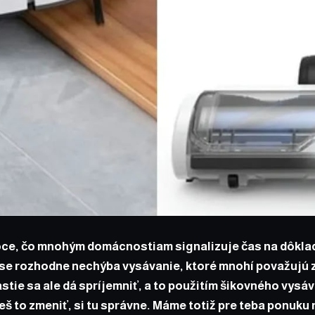
noce, čo mnohým domácnostiam signalizuje čas na dôkla
se rozhodne nechýba vysávanie, ktoré mnohí považujú z
stie sa ale dá spríjemniť, a to použitím šikovného vysá
š to zmeniť, si tu správne. Máme totiž pre teba ponuku n