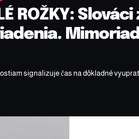
É ROŽKY: Slováci 
riadenia. Mimoria
stiam signalizuje čas na dôkladné vyuprato