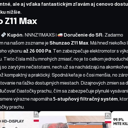
entné, ale aj vďaka fantastickým zľavám aj cenovo dostup
ku nižšie.
 Z11 Max
|
Kupón:
NNNZ11MAXS |
Doručenie do SR:
Zadarmo
m na našom zozname je
Shunzao Z11 Max
. Má hneď niekoľko l
ieho výkonu
až 26 000 Pa
. Ten zabezpečuje elektromotor s vý
. Tieto čísla môžu mnohých zmiasť, no je to celkom jednoduché
aj so zarytými nečistotami, nech už sa nachádzajú na akomkoľve
ež kompaktný a praktický. Spodná kefa je o čosi menšia, no zárov
tovanie na ťažko dostupných miestach. Dizajnových zmien sa dočk
lučovať čiastočky prachu, čím sa zabezpečuje plynulé vysávani
o smere výrazne napomáha
5-stupňový filtračný systém
, kto
očky prachu.