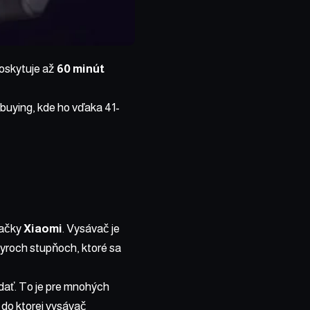
poskytuje až
60 minút
uying, kde ho vďaka 41-
načky
Xiaomi
. Vysávač je
tyroch stupňoch, ktoré sa
ádať. To je pre mnohých
, do ktorej vysávač