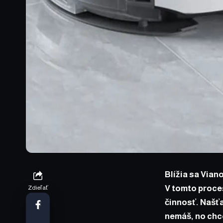
Blížia sa Via
V tomto proce
Zdieľať
činnosť. Našťa
nemáš, no chce