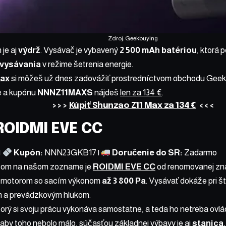
Zdroj: Geekbuying
je aj
výdrž
. Vysávač je vybavený
2 500 mAh batériou
, ktorá 
 vysávania
v režime šetrenia energie.
Max
si môžeš už dnes zadovážiť prostredníctvom obchodu Geekb
e a kupónu
NNNZ11MAXS
nájdeš
len za 134 €
.
>>>
Kúpiť Shunzao Z11 Max za 134 €
<<<
ROIDMI EVE CC
|
Kupón:
NNN23GKB17 |
Doručenie do SR:
Zadarmo
čom na našom zozname je
ROIDMI EVE CC
od renomovanej z
m motorom so sacím výkonom
až 3 800 Pa
. Vysávať dokáže pri š
m a prevádzkovým hlukom.
torý si svoju prácu vykonáva samostatne, a teda ho netreba ovl
 aby toho nebolo málo, súčasťou základnej výbavy je aj
stanica