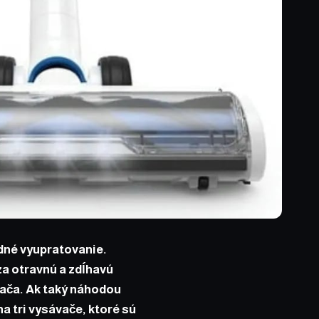
dné vyupratovanie.
a otravnú a zdĺhavú
vača. Ak taký náhodou
a tri vysávače, ktoré sú