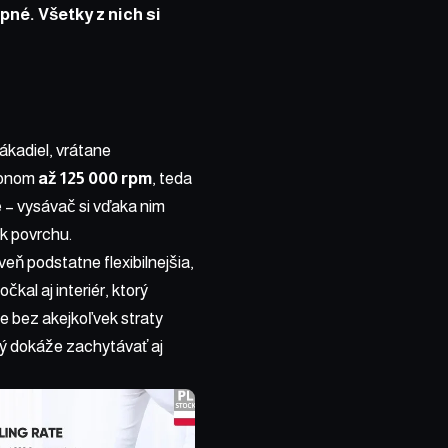
né. Všetky z nich si
ákadiel, vrátane
konom
až 125 000 rpm
, teda
 – vysávač si vďaka nim
k povrchu.
eň podstatne flexibilnejšia,
al aj interiér, ktorý
e bez akejkoľvek straty
rý dokáže zachytávať aj