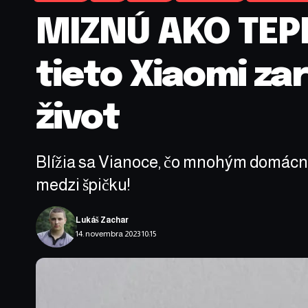
MIZNÚ AKO TEPL
tieto Xiaomi za
život
Blížia sa Vianoce, čo mnohým domácno
medzi špičku!
Lukáš Zachar
14. novembra 2023 10:15