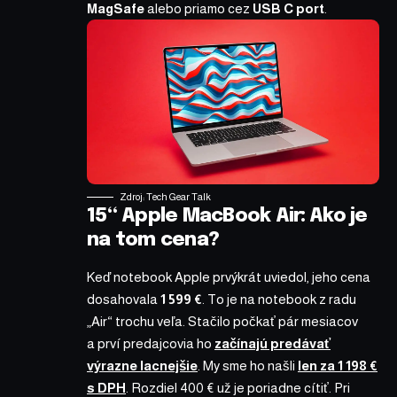
MagSafe
alebo priamo cez
USB C port
.
Zdroj: Tech Gear Talk
15“ Apple MacBook Air: Ako je
na tom cena?
Keď notebook Apple prvýkrát uviedol, jeho cena
dosahovala
1 599 €
. To je na notebook z radu
„Air“ trochu veľa. Stačilo počkať pár mesiacov
a prví predajcovia ho
začínajú predávať
výrazne lacnejšie
. My sme ho našli
len za 1 198 €
s DPH
. Rozdiel 400 € už je poriadne cítiť. Pri