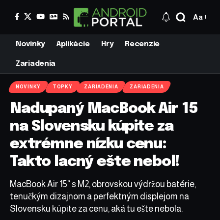
Aa
Novinky
Aplikácie
Hry
Recenzie
Zariadenia
NOVINKY
TOPKY
ZARIADENIA
ZARIADENIA
Nadupaný MacBook Air 15
na Slovensku kúpite za
extrémne nízku cenu:
Takto lacný ešte nebol!
MacBook Air 15“ s M2, obrovskou výdržou batérie,
tenučkým dizajnom a perfektným displejom na
Slovensku kúpite za cenu, aká tu ešte nebola.