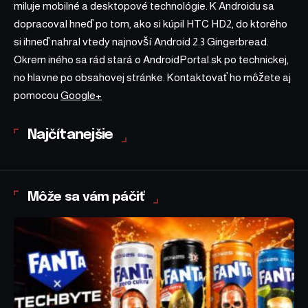
miluje mobilné a desktopové technológie. K Androidu sa
dopracoval hneď po tom, ako si kúpil HTC HD2, do ktorého
si ihneď nahral vtedy najnovší Android 2.3 Gingerbread.
Okrem iného sa rád stará o AndroidPortal.sk po technickej,
no hlavne po obsahovej stránke. Kontaktovať ho môžete aj
pomocou
Google+
Najčítanejšie
Môže sa vám páčiť