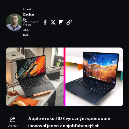
Lukáš
Zachar
30.
Zdieľať
apríla
2024
16:03
Apple v roku 2023 výrazným spôsobom
inovoval jeden z najobľúbenejších
Zdieľať