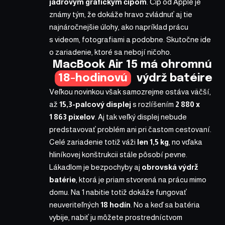
jadrovým grafickým čipom
. Čip od Apple je
známy tým, že dokáže hravo zvládnuť aj tie
najnáročnejšie úlohy, ako napríklad prácu
s videom, fotografiami a podobne. Skutočne ide
o zariadenie, ktoré sa nebojí ničoho.
MacBook Air 15 má ohromnú
18-hodinovú
výdrž batéire
Veľkou novinkou však samozrejme ostáva väčší,
až
15,3-palcový displej
s rozlíšením
2 880 x
1 863 pixelov
. Aj tak veľký displej nebude
predstavovať problém ani pri častom cestovaní.
Celé zariadenie totiž váži
len 1,5 kg
, no vďaka
hliníkovej konštrukcii stále pôsobí pevne.
Lákadlom je bezpochyby aj
obrovská výdrž
batérie
, ktorá je priam stvorená na prácu mimo
domu. Na 1 nabitie totiž dokáže fungovať
neuveriteľných
18 hodín
. No a keď sa batéria
vybije, nabiť ju môžete prostredníctvom