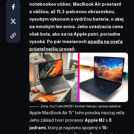
notebookov vôbec. MacBook Air prestavil
s väčšou, až 15,3-palcovou obrazovkou,
vysokým výkonom a výdržou batérie, o akej
sa mnohým len sníva. Jeho uvádzacia cena
však bola, ako sa na Apple patrí, poriadne
vysoká. Po pár mesiacoch
spadla na oveľa
prijateľnejšiu úroveň
.
Zdroj: YouTube (MKBH, Andres Vidoza), úprava redakcie
Apple MacBook Air 15“ toho ponúka naozaj veľa.
Jeho základ tvorí procesor
Apple M2
s
8
jadrami
, ktorý je napevno spojený s
10-