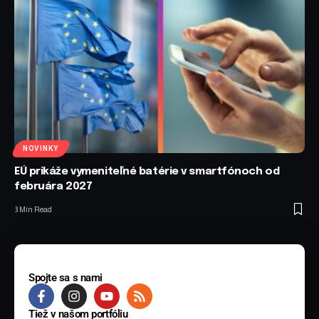
NOVINKY
EÚ prikáže vymeniteľné batérie v smartfónoch od
februára 2027
3 Min Read
Spojte sa s nami
Tiež v našom portfóliu