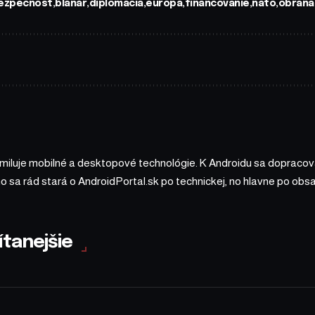
ezpecnost
blanár
diplomacia
europa
financovanie
nato
obrana
 miluje mobilné a desktopové technológie. K Androidu sa dopracova
ho sa rád stará o AndroidPortal.sk po technickej, no hlavne po o
ítanejšie