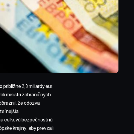
 približne 2,3 miliardy eur.
i ministri zahraničných
zdôraznil, že odozva
teľnejšia.
i na celkovú bezpečnostnú
ópske krajiny, aby prevzali