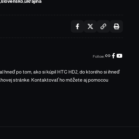
slovensko
ukrajina
Follow:
l hneď po tom, ako si kúpil HTC HD2, do ktorého si ihneď
bsahovej stránke. Kontaktovať ho môžete aj pomocou