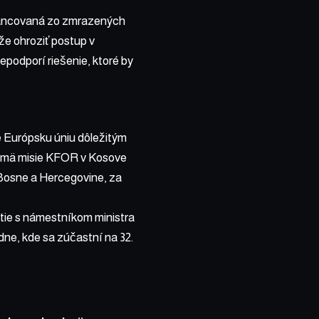
financovaná zo zmrazených
že ohroziť postup v
podporí riešenie, ktoré by
re Európsku úniu dôležitým
ajmä misie KFOR v Kosove
 Bosne a Hercegovine, za
utie s námestníkom ministra
e, kde sa zúčastní na 32.