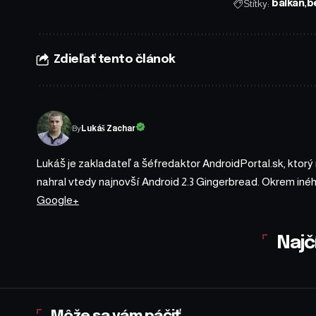
Štítky:
balkan
b
Zdieľať tento článok
By
Lukáš Zachar
Lukáš je zakladateľ a šéfredaktor AndroidPortal.sk, ktorý
nahral vtedy najnovší Android 2.3 Gingerbread. Okrem iné
Google+
Najč
Môže sa vám páčiť