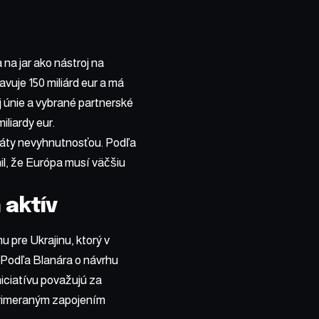
na jar ako nástroj na
uje 150 miliárd eur a má
 únie
a vybrané partnerské
iliardy eur.
štáty nevyhnutnosťou. Podľa
il, že Európa musí väčšiu
 aktív
 pre Ukrajinu, ktorý v
 Podľa Blanára o návrhu
iciatívu považujú za
 primeraným zapojením