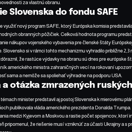
povednosti za vlastnú obranu.
ie Slovenska do fondu SAFE
je využiť nový program SAFE, ktorý Európska komisia predstavila 
hodných obranných pôžičiek. Celková hodnota programu predstav
vanie nákupov vojenského vybavenia pre členské štáty
Európskej
. Slovensko si v rámci tohto mechanizmu vyhradilo približne 2,3 m
zdôraznil, že rastúce výdavky na obranu sú dnes pre európske 
ník amerického ministra zahraničných vecí na rokovaní upozorn
iesť sama a nemôže sa spoliehať výhradne na podporu USA.
a a otázka zmrazených ruských
témach minister predstavil aj postoj Slovenska k mierovému plánu
ňoch publikovala vláda amerického prezidenta Donalda Trumpa.
ania medzi Kyjevom a Moskvou a rastie počet spojencov, ktorí in
ň pripomenul, že riešenie musí vzniknúť za účasti Ukrajiny a s