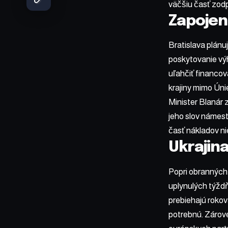
väčšiu časť zod
Zapojen
Bratislava plánu
poskytovanie vý
uľahčiť financo
krajiny mimo Únie
Minister Blanár 
jeho slov námest
časť nákladov n
Ukrajin
Popri obranných 
uplynulých týžd
prebiehajú rokov
potrebnú. Zárove