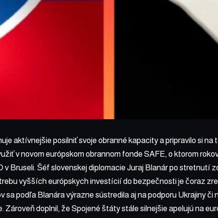
uje aktívnejšie posilniť svoje obranné kapacity a pripravilo si na to
yužiť v novom európskom obrannom fonde SAFE, o ktorom rokoval
 v Bruseli. Šéf slovenskej diplomacie Juraj Blanár po stretnutí 
rebu vyšších európskych investícií do bezpečnosti je čoraz zre
ov sa podľa Blanára výrazne sústredila aj na podporu Ukrajiny č
. Zároveň doplnil, že Spojené štáty stále silnejšie apelujú na eur