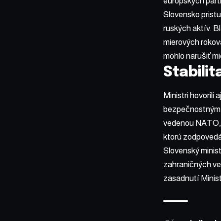
európskych part
Slovensko pristu
ruských aktív. B
mierových rokova
mohlo narušiť mi
Stabili
Ministri hovoril
bezpečnostným p
vedenou NATO, do
ktorú zodpovedá
Slovenský minist
zahraničných ve
zasadnutí Minist