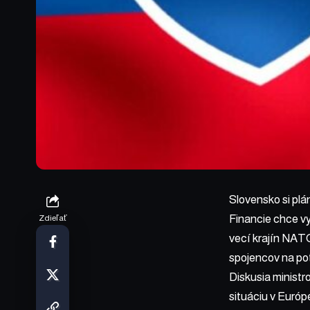
Slovensko si plán
Financie chce v
Zdieľať
vecí krajín NATO
spojencov na pot
Diskusia ministr
situáciu v Európe