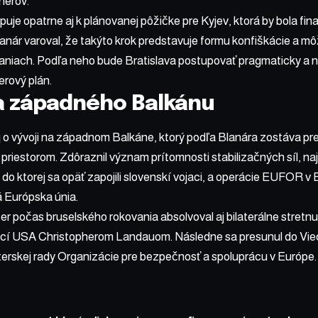
nerov.
puje opatrne aj k plánovanej pôžičke pre Kyjev, ktorá by bola 
lanár varoval, že takýto krok predstavuje formu konfiškácie a mô
niach. Podľa neho bude Bratislava postupovať pragmaticky a ne
erový plán.
ta západného Balkánu
i aj o vývoji na západnom Balkáne, ktorý podľa Blanára zostáva p
riestorom. Zdôraznil význam prítomnosti stabilizačných síl, n
 ktorej sa opäť zapojili slovenskí vojaci, a operácie EUFOR v
 Európska únia.
er počas bruselského rokovania absolvoval aj bilaterálne stretn
cí USA Christopherom Landauom. Následne sa presunul do Viedn
erskej rady Organizácie pre bezpečnosť a spoluprácu v Európe.