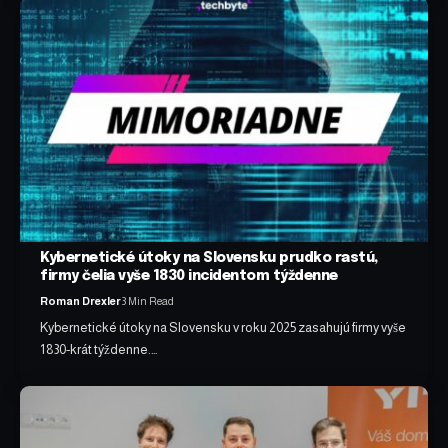
Kybernetické útoky na Slovensku prudko rastú,
firmy čelia vyše 1830 incidentom týždenne
Roman Drexler
3 Min Read
Kybernetické útoky na Slovensku v roku 2025 zasahujú firmy vyše
1 830‑krát týždenne.…