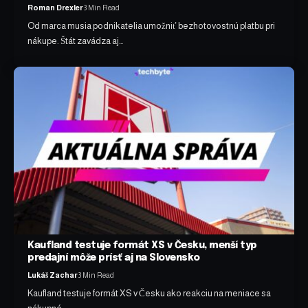
Roman Drexler
3 Min Read
Od marca musia podnikatelia umožniť bezhotovostnú platbu pri
nákupe. Štát zavádza aj…
Kaufland testuje formát XS v Česku, menší typ
predajní môže prísť aj na Slovensko
Lukáš Zachar
3 Min Read
Kaufland testuje formát XS v Česku ako reakciu na meniace sa