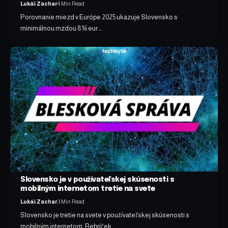
Lukáš Zachar
4 Min Read
Porovnanie miezd v Európe 2025 ukazuje Slovensko s
minimálnou mzdou 816 eur.…
Slovensko je v používateľskej skúsenosti s
mobilným internetom tretie na svete
Lukáš Zachar
3 Min Read
Slovensko je tretie na svete v používateľskej skúsenosti s
mobilným internetom. Rebríček…